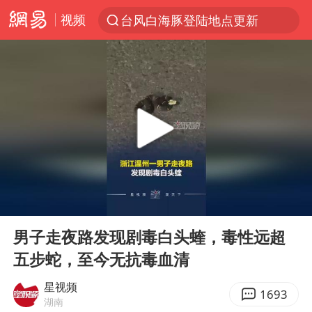
视频
台风白海豚登陆地点更新
以“新”破局 首发经济点亮城市消费活力
看守所辅警收受10万获刑1年
台风白海豚进入48小时警戒线
陈熠被张本美和连扳三局逆转
李亚鹏向地铁吐血女孩捐99999元
多地要求领导干部带头休假
00:00
00:36
感觉全东北都在等7号
Play
Ent
full
中方回应是否在太平洋海底开采稀土
男子走夜路发现剧毒白头蝰，毒性远超
五步蛇，至今无抗毒血清
27岁女子成组织卖淫集团主犯被通缉
法国将禁止“未经同意的电话营销”
星视频
1693
湖南