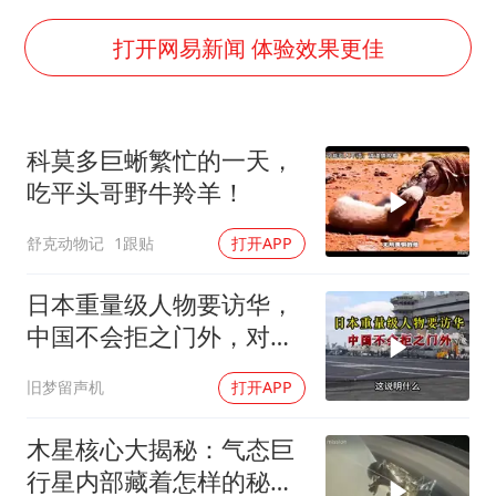
80后女柜员逆袭成4200亿银行副行长
女子利用漏洞0元薅走3000多件家电
打开网易新闻 体验效果更佳
宇树科技 打新
今年已有4位周星驰电影配角去世
科莫多巨蜥繁忙的一天，
房主任回应争议
吃平头哥野牛羚羊！
把党建设得更加坚强有力
舒克动物记
1跟贴
打开APP
41岁女子为鼓励女儿考上985研究生
奋进开新局 实干挑大梁
日本重量级人物要访华，
中国不会拒之门外，对日
本公事公办就够了
旧梦留声机
打开APP
木星核心大揭秘：气态巨
行星内部藏着怎样的秘密