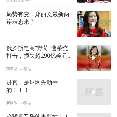
星星跌入梦里中
局势有变，郑丽文最新两
岸表态来了
俄罗斯电商“野莓”遭系统
打击，损失超290亿美元#
野莓＃殃及池鱼
雨果说
27跟贴
讲真，是球网先动手
的！！！
新媒体
39跟贴
论背景音乐的重要性！！