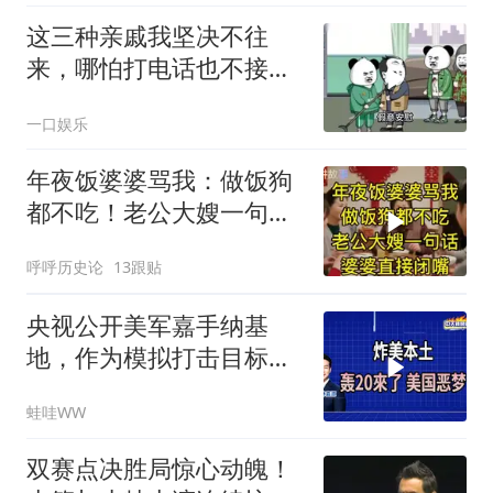
这三种亲戚我坚决不往
来，哪怕打电话也不接，
断交！
一口娱乐
年夜饭婆婆骂我：做饭狗
都不吃！老公大嫂一句
话，婆婆直接闭嘴
呼呼历史论
13跟贴
央视公开美军嘉手纳基
地，作为模拟打击目标｜
介文汲.谢寒冰.张延廷｜
蛙哇WW
辣晚报20260806
双赛点决胜局惊心动魄！