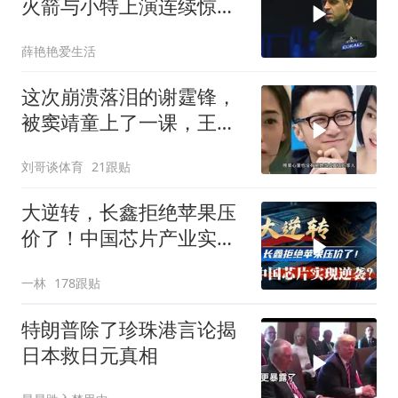
火箭与小特上演连续惊险
反转，结局舒服了
薛艳艳爱生活
这次崩溃落泪的谢霆锋，
被窦靖童上了一课，王菲
的沉默早有预兆
刘哥谈体育
21跟贴
大逆转，长鑫拒绝苹果压
价了！中国芯片产业实现
怎样的逆袭？
一林
178跟贴
特朗普除了珍珠港言论揭
日本救日元真相