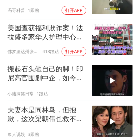
#探索宇宙
冯哥科普
1跟贴
打开APP
美国查获福利欺诈案！法
拉盛多家华人护理中心欺
诈7亿美元福利！
佛罗里达州张司令
413跟贴
打开APP
搬起石头砸自己的脚！印
尼高官围剿中企，如今烂
摊子没人收
小陆搞笑日常
1跟贴
夫妻本是同林鸟，但抱
歉，这次梁朝伟也救不了
“不得体”的刘嘉玲
豫人说娱
3跟贴