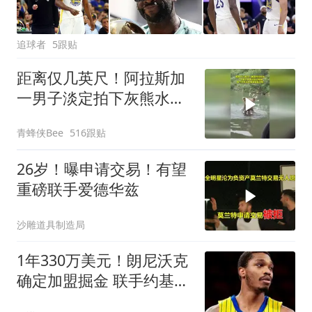
追球者
5跟贴
距离仅几英尺！阿拉斯加
一男子淡定拍下灰熊水中
捕食鲑鱼全程
青蜂侠Bee
516跟贴
26岁！曝申请交易！有望
重磅联手爱德华兹
沙雕道具制造局
1年330万美元！朗尼沃克
确定加盟掘金 联手约基奇
冲击总冠军