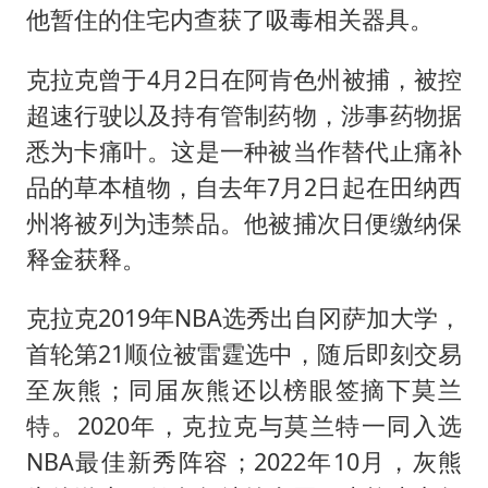
他暂住的住宅内查获了吸毒相关器具。
克拉克曾于4月2日在阿肯色州被捕，被控
超速行驶以及持有管制药物，涉事药物据
悉为卡痛叶。这是一种被当作替代止痛补
品的草本植物，自去年7月2日起在田纳西
州将被列为违禁品。他被捕次日便缴纳保
释金获释。
克拉克2019年NBA选秀出自冈萨加大学，
首轮第21顺位被雷霆选中，随后即刻交易
至灰熊；同届灰熊还以榜眼签摘下莫兰
特。2020年，克拉克与莫兰特一同入选
NBA最佳新秀阵容；2022年10月，灰熊