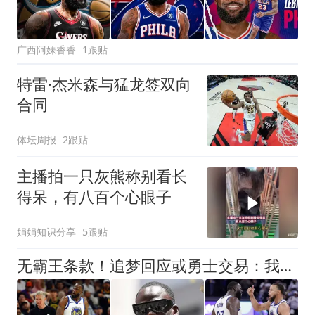
广西阿妹香香
1跟贴
特雷·杰米森与猛龙签双向
合同
体坛周报
2跟贴
主播拍一只灰熊称别看长
得呆，有八百个心眼子
娟娟知识分享
5跟贴
无霸王条款！追梦回应或勇士交易：我不想留在不再需要我的地方