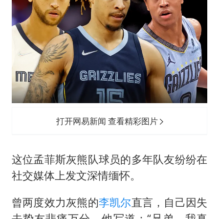
打开网易新闻 查看精彩图片
这位孟菲斯灰熊队球员的多年队友纷纷在
社交媒体上发文深情缅怀。
曾两度效力灰熊的
李凯尔
直言，自己因失
去挚友悲痛万分，他写道：“兄弟，我真