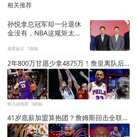
相关推荐
孙悦拿总冠军却一分退休
金没有，NBA这规矩太狠
了！
观星娱记
1跟贴
2年800万甘愿少拿4875万！詹皇离队后，湖人砸4.46亿豪赌西部格局
艳儿说电影
3跟贴
41岁底薪加盟算抱团？詹姆斯回击全联盟：你们不懂我在追什么？