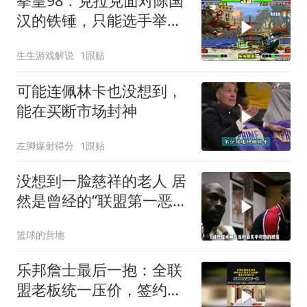
拳皇98：克拉克面对陈国
汉的铁锤，只能选手举手
投降
生生游戏解说
1跟贴
可能连佩林卡也没想到，
能在买断市场封神
左脚爆射得分
1跟贴
没想到一脸慈祥的老人 居
然是曾经的“联盟第一恶
汉”
篮球的营地
乐邦詹士最后一抱：全联
盟老板统一压价，签约只