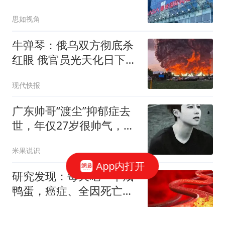
件背后的合同博弈
思如视角
牛弹琴：俄乌双方彻底杀
红眼 俄官员光天化日下被
暗杀
现代快报
广东帅哥“渡尘”抑郁症去
世，年仅27岁很帅气，女
友去世仅2年
米果说识
App内打开
研究发现：每天吃一个咸
鸭蛋，癌症、全因死亡风
险增加？还能吃吗
橘子约定