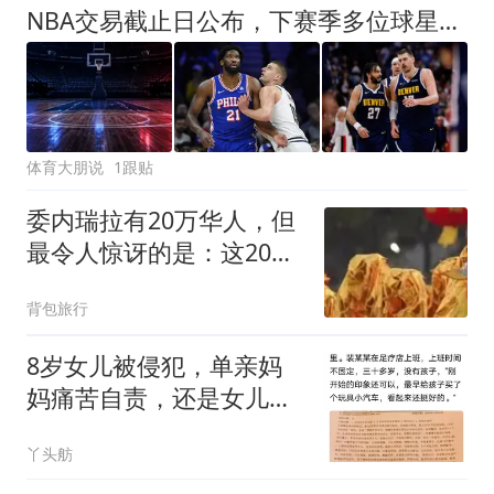
构建“周五半天+周末+年
NBA交易截止日公布，下赛季多位球星或离队，掘金恐成重灾区
假”短途度假模式
体育大朋说
1跟贴
委内瑞拉有20万华人，但
最令人惊讶的是：这20万
人里，竟有九成左右都来
背包旅行
自同一个县城
8岁女儿被侵犯，单亲妈
妈痛苦自责，还是女儿小
姨先发觉的不对劲
丫头舫