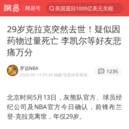
美国退回1000亿美元关税
网易号
探寻“技能+”促就业创业新路
李亚鹏向地铁吐血女孩捐99999元
29岁克拉克突然去世！疑似因
被泰航拒载中国乘客：免费改签没兑现
药物过量死亡 李凯尔等好友悲
台风白海豚可能在浙江登陆
痛万分
38岁山东财大教授刘海明逝世
因凡蒂诺首次公开道歉
罗说NBA
1235
2026-05-13 05:43
·福建
·优质体育领域创作者
13岁少年白天写作业晚上夜市炒粉
《Monica》填词人黎彼得去世
北京时间5月13日，灰熊队官方、球员经
FIFA官方支持因凡蒂诺
纪公司及NBA官方今日确认，前锋
布兰
陕西柞水遭遇暴雨五千余户群众转移
登
-
克拉克
离世，年仅29岁。
谷歌首席科学家Jeff Dean离职创业