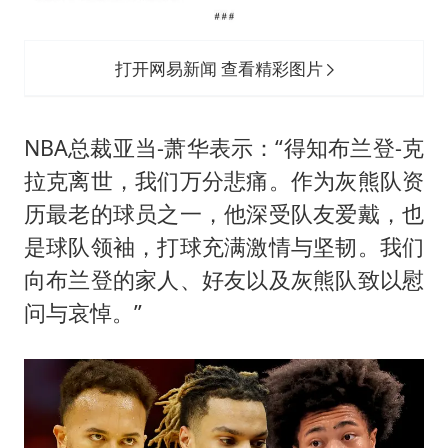
打开网易新闻 查看精彩图片
NBA总裁亚当-萧华表示：“得知布兰登-克
拉克离世，我们万分悲痛。作为灰熊队资
历最老的球员之一，他深受队友爱戴，也
是球队领袖，打球充满激情与坚韧。我们
向布兰登的家人、好友以及灰熊队致以慰
问与哀悼。”