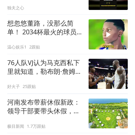
为球队票房（一）
独夫之心
想忽悠董路，没那么简
单！ 2034杯最火的球员基
里安这次算是摊上事了
温心娱乐1
2跟贴
76人队VJ认为马克西私下
里就知道，勒布朗·詹姆斯
将加盟76人队
好火子
25跟贴
河南发布带薪休假新政：
领导干部要带头休假，推
动全员应休尽休、休满休
极目新闻
1.7万跟贴
足；鼓励3-7天弹性长假，