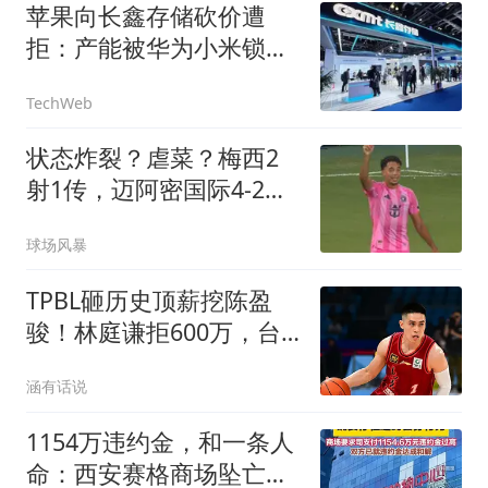
苹果向长鑫存储砍价遭
拒：产能被华为小米锁
死，根本不缺你这一单
TechWeb
状态炸裂？虐菜？梅西2
射1传，迈阿密国际4-2弱
旅，比赛被迫中断
球场风暴
TPBL砸历史顶薪挖陈盈
骏！林庭谦拒600万，台
湾球员集体撤离CBA
涵有话说
1154万违约金，和一条人
命：西安赛格商场坠亡事