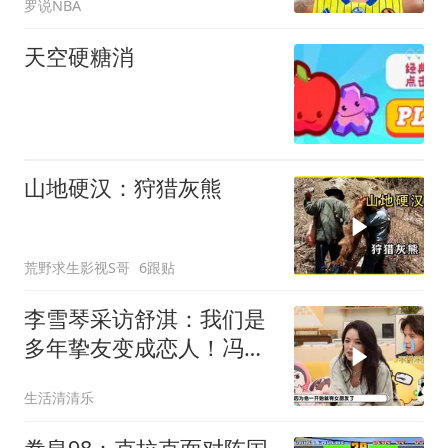
罗说NBA
天空硬糖消
山地硬汉：狩猎灰熊
荒野求生影视S哥
6跟贴
李雪琴采访舒淇：我们是
多年挚友变成恋人！冯德
伦追我全靠陪伴！
生活清清乐