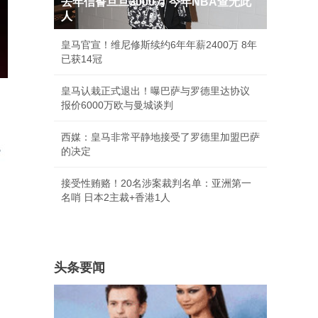
去年信誓旦旦3000万 今年NBA查无此
人
皇马官宣！维尼修斯续约6年年薪2400万 8年
已获14冠
皇马认栽正式退出！曝巴萨与罗德里达协议
报价6000万欧与曼城谈判
西媒：皇马非常平静地接受了罗德里加盟巴萨
的决定
接受性贿赂！20名涉案裁判名单：亚洲第一
名哨 日本2主裁+香港1人
头条要闻