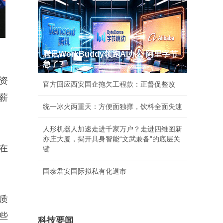
腾讯WorkBuddy领跑AI办公 阿里字节
急了?
资
官方回应西安国企拖欠工程款：正督促整改
薪
统一冰火两重天：方便面独撑，饮料全面失速
人形机器人加速走进千家万户？走进四维图新
亦庄大厦，揭开具身智能“文武兼备”的底层关
在
键
国泰君安国际拟私有化退市
质
些
科技要闻