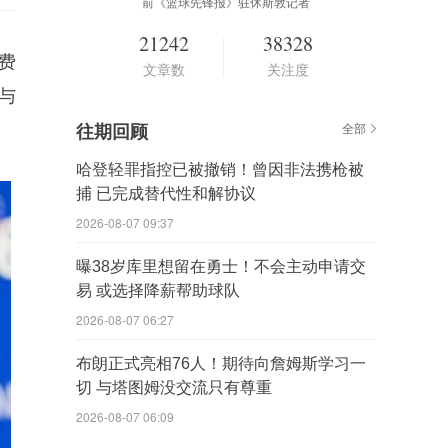
前《篮球先锋报》驻休斯敦记者
21242
38328
费
文章数
关注度
与
往期回顾
全部
哈登轻罪指控已被撤销！曾因非法携枪被
捕 已完成替代性和解协议
2026-08-07 09:37
曝38岁库里想留在勇士！不会主动申请交
易 或选择降薪帮助球队
2026-08-07 06:27
布朗正式亮相76人！期待向詹姆斯学习一
切 与塔图姆没交流只有尊重
2026-08-07 06:09