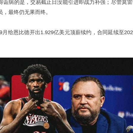
得诟病的是，交易截止日没能引进即战力补强；尽管莫雷
员，最终仍无果而终。
9月给恩比德开出1.929亿美元顶薪续约，合同延续至202