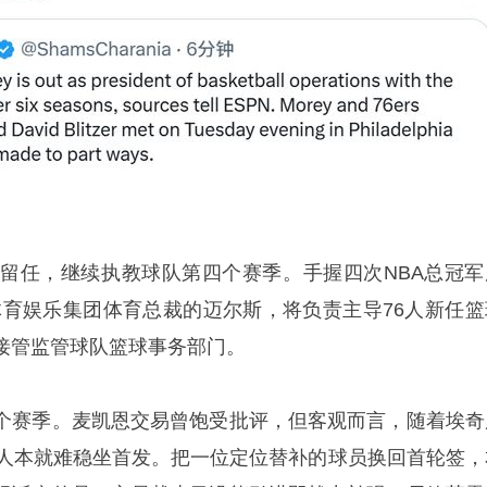
将留任，继续执教球队第四个赛季。手握四次NBA总冠军
体育娱乐集团体育总裁的迈尔斯，将负责主导76人新任篮
接管监管球队篮球事务部门。
个赛季。麦凯恩交易曾饱受批评，但客观而言，随着埃奇
6人本就难稳坐首发。把一位定位替补的球员换回首轮签，