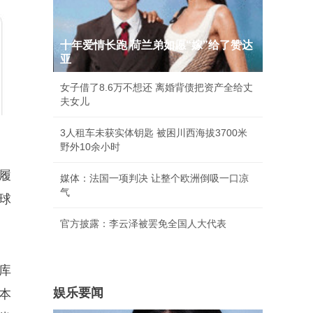
十年爱情长跑 荷兰弟如愿“嫁”给了赞达
亚
女子借了8.6万不想还 离婚背债把资产全给丈
夫女儿
3人租车未获实体钥匙 被困川西海拔3700米
野外10余小时
履
媒体：法国一项判决 让整个欧洲倒吸一口凉
气
球
官方披露：李云泽被罢免全国人大代表
库
娱乐要闻
本