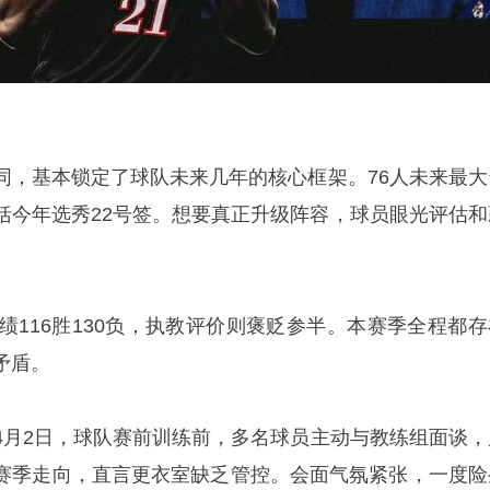
同，基本锁定了球队未来几年的核心框架。76人未来最大
括今年选秀22号签。想要真正升级阵容，球员眼光评估和
绩116胜130负，执教评价则褒贬参半。本赛季全程都存
矛盾。
4月2日，球队赛前训练前，多名球员主动与教练组面谈，
赛季走向，直言更衣室缺乏管控。会面气氛紧张，一度险