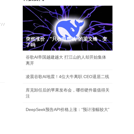
突然涨价，"只收电费钱"的梁文锋，变
了吗
谷歌AI帝国越建越大 打江山的人却开始集体
离开
凌晨谷歌AI地震！4位大牛离职 CEO退居二线
库克卸任后的苹果发布会，哪些硬件最值得关
注
DeepSeek预告API价格上涨：“预计涨幅较大”