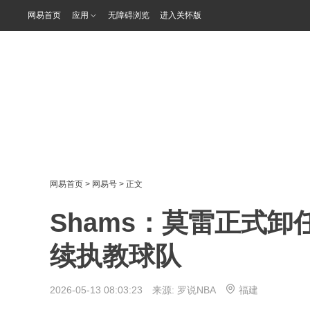
网易首页
应用
无障碍浏览
进入关怀版
网易首页
>
网易号
> 正文
Shams：莫雷正式卸
续执教球队
2026-05-13 08:03:23 来源:
罗说NBA
福建