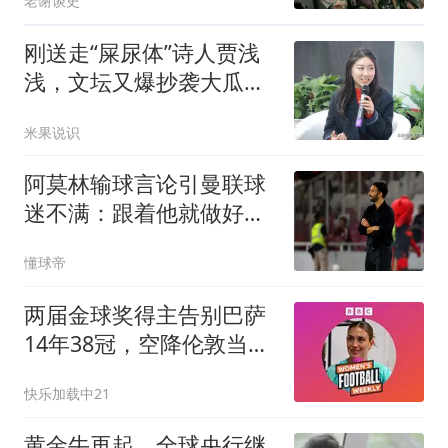
老谢谈史
刚送走“屎尿体”诗人贾浅
浅，文坛又爆抄袭大瓜，
孙频遭抄袭实锤
米果说识
阿莫林输球言论引曼联球
迷不满：跟着他就做好吃
苦的准备吧
懂球帝
两届金球奖得主告别巴萨
14年38冠，空降伦敦当
underdog：普特拉斯亲
快乐加载中21
述为何选择从头再来
黄金牛再起，全球央行继