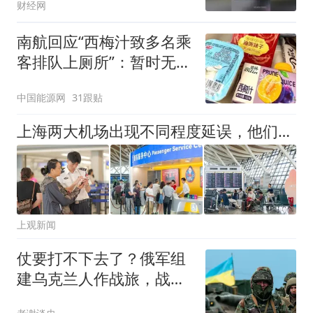
财经网
违法路线
南航回应“西梅汁致多名乘
客排队上厕所”：暂时无法
核查是否发放西梅汁
中国能源网
31跟贴
上海两大机场出现不同程度延误，他们全力守护
上观新闻
仗要打不下去了？俄军组
建乌克兰人作战旅，战争
裂缝越来越深！