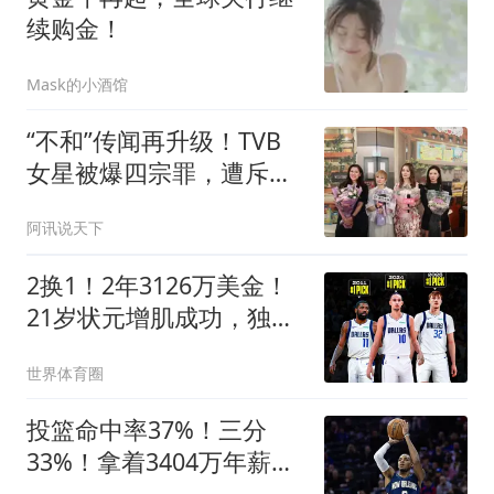
续购金！
Mask的小酒馆
“不和”传闻再升级！TVB
女星被爆四宗罪，遭斥没
演员道德扮好人
阿讯说天下
2换1！2年3126万美金！
21岁状元增肌成功，独行
侠酝酿大交易
世界体育圈
投篮命中率37%！三分
33%！拿着3404万年薪场
均仅13+3！离开库里3年