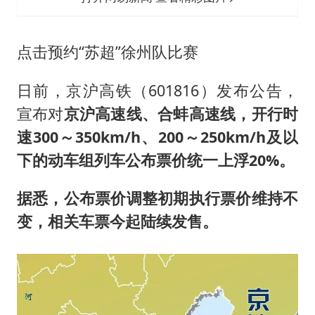
女子发现前夫婚内与第三者育子
以军士兵把枪口对准中国记者
点击预约“苏超”徐州队比赛
笔试第一被劝弃考涉事副校长被撤职
《龙餐馆》 冲奖
日前，京沪高铁（601816）发布公告，
构建更高水平的全民健身公共服务体系
宣布对
京沪高速线、
合蚌高速线
，开行时
男子被沙蜇蜇伤5小时后呼吸困难
速300～350km/h、200～250km/h及以
下的动车组列车公布票价
统一上浮20%。
奋力开创中国式现代化建设新局面
据悉，公布票价调整初期执行票价维持不
变，相关车票今起陆续发售。