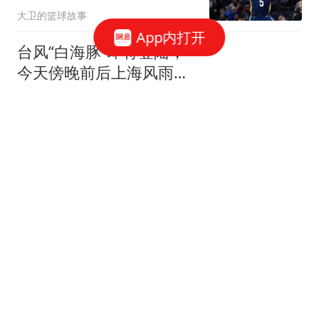
大卫的篮球故事
后，彻底暴露原形
App内打开
台风“白海豚”即将登陆，
今天傍晚前后上海风雨将
再度加强
澎湃新闻
小米速冷静1.5匹空调
2026款直降600元，1399
元到手还享10年包修
算力游侠
真的假的？外网称北非大
国或将同时购买
歼-10CE、空警-500和
天下布武
运-20B！