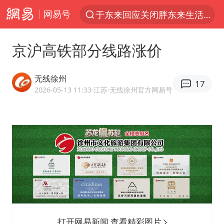
网易号
上半年我国经营主体结构持续优化
杭州机场已取消航班388架次
京沪高铁部分线路涨价
《披荆斩棘2026》阵容官宣
白海豚北上或致京津冀暴雨
无线徐州
17
中国第1高楼阻尼器摆动明显
2026-05-13 11:33
·江苏
·无线徐州官方网易号
上海有出现龙卷潜势
国足U17与阿森纳决赛取消 并列冠军
2025年小学教师减少13.19万
王艺迪2-4不敌张本美和止步4强
上门女婿出轨女邻居多年被判重婚罪
上海大部迎大暴雨
打开网易新闻 查看精彩图片