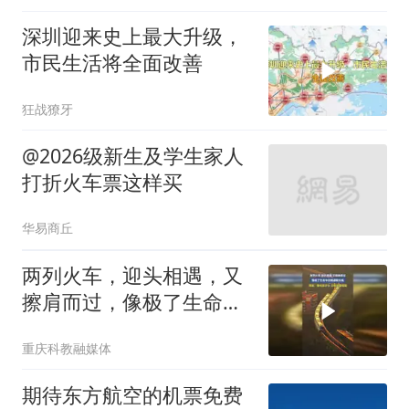
深圳迎来史上最大升级，
市民生活将全面改善
狂战獠牙
@2026级新生及学生家人
打折火车票这样买
华易商丘
两列火车，迎头相遇，又
擦肩而过，像极了生命中
的相遇和分离，网友：像
重庆科教融媒体
电影开头，又像故事结尾
期待东方航空的机票免费