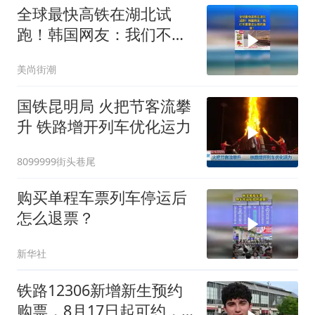
全球最快高铁在湖北试
跑！韩国网友：我们不需
要这么快的高铁
美尚街潮
国铁昆明局 火把节客流攀
升 铁路增开列车优化运力
8099999街头巷尾
购买单程车票列车停运后
怎么退票？
新华社
铁路12306新增新生预约
购票，8月17日起可约，