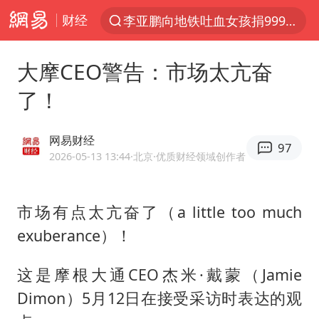
财经
李亚鹏向地铁吐血女孩捐99999元
服务提质，内需扩容有保障
大摩CEO警告：市场太亢奋
官方通报传销头目出狱办书院
了！
普京宣布多项人事调整
台风白海豚可能在浙江登陆
网易财经
97
美股收盘：道指再创历史新高
2026-05-13 13:44
·北京
·优质财经领域创作者
人贩子“梅姨”真实姓名曝光
市场有点太亢奋了（a little too much
强台风白海豚逐渐向我国靠近
exuberance）！
被一条街帮助的“煎饼叔叔”去世
为鼓励女儿 41岁妈妈考上985研究生
这是摩根大通CEO杰米·戴蒙（Jamie
“老头乐”悬挂“蒙H好几个8”上路
Dimon）5月12日在接受采访时表达的观