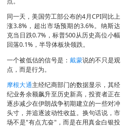
被错换37年女子起诉医院：本不需辍学
点。
河南：领导干部要带头休假
同一天，美国劳工部公布的4月CPI同比上
中方公布5项对美反制措施
涨3.8%，超出市场预期的3.6%。纳斯达
男子出狱前8天被改判死缓
克当日跌0.7%，标普500从历史高位小幅
13岁少年白天写作业晚上夜市炒粉
回落0.1%，半导体板块领跌。
四预警齐发！双台风影响多个海域
一个被低估的信号是：
戴蒙
说的不只是观
华为新款折叠屏电脑24999元起
点，而是行为。
坚持党全面领导和党中央集中统一领导
摩根大通
主经纪商部门的数据显示，其经
纪业务余额飙升至历史新高，投资者正在
逐步减少在伊朗战争初期建立的一些对冲
头寸，并追逐波动性收益。换句话说，市
场不是"有点亢奋"，而是在用真金白银投