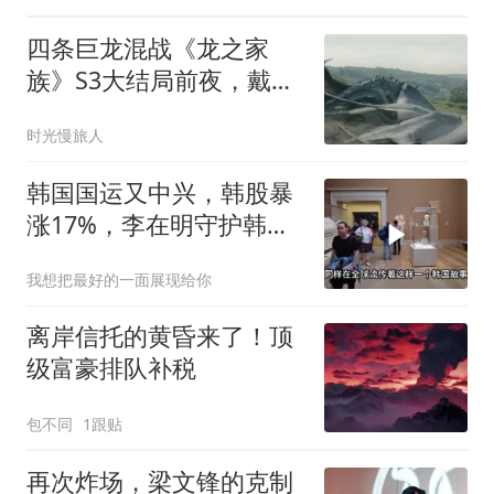
四条巨龙混战《龙之家
族》S3大结局前夜，戴蒙
一念之仁放过女儿的爱龙
时光慢旅人
韩国国运又中兴，韩股暴
涨17%，李在明守护韩
国！
我想把最好的一面展现给你
离岸信托的黄昏来了！顶
级富豪排队补税
包不同
1跟贴
再次炸场，梁文锋的克制