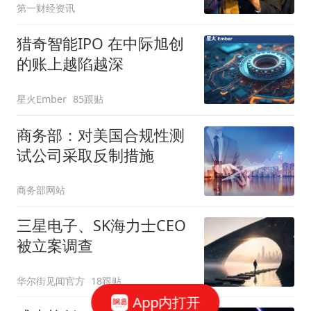
第一财经资讯
美元
猎奇智能IPO 在中际旭创
的账上越陷越深
星火Ember
85跟贴
商务部：对美国合规性测
试公司采取反制措施
商务部网站
三星电子、SK海力士CEO
被立案调查
华尔街见闻官方
18跟贴
App内打开