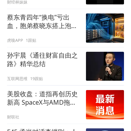
财经林妹妹
蔡东青四年“换电”亏出
血，胞弟蔡晓东搭上泡泡
玛特获利超1283倍成“潮
虎嗅APP
1跟贴
汕巴菲特”
孙宇晨《通往财富自由之
路》精华总结
互联网思维
19跟贴
美股收盘：道指再创历史
新高 SpaceX与AMD拖累
纳指走低
财联社