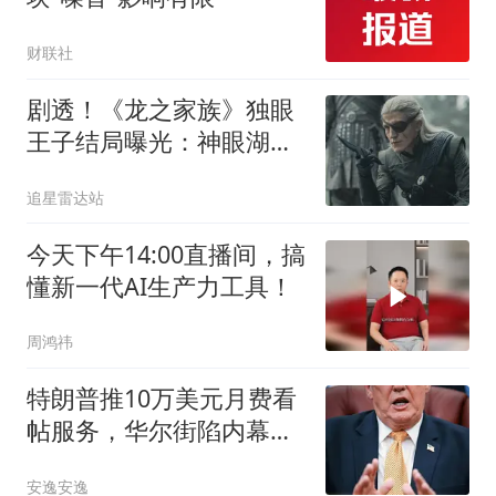
财联社
剧透！《龙之家族》独眼
王子结局曝光：神眼湖空
战戴蒙，一剑穿眼，两人
追星雷达站
坠亡
今天下午14:00直播间，搞
懂新一代AI生产力工具！
周鸿祎
特朗普推10万美元月费看
帖服务，华尔街陷内幕交
易
安逸安逸