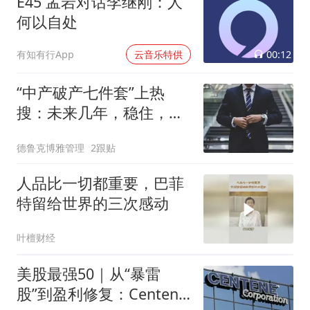
E45 孟岩对话李继刚：人
何以自处
00:12
有知有行App
云音乐特供
“中产破产七件套”上热
搜：未来几年，稳住，别
浪，保住已有的
德鲁克博雅管理
2跟贴
人品比一切都重要，巴菲
特留给世界的三次感动
叶檀财经
美股最强50｜从“暴雷
股”到盈利修复：Centene