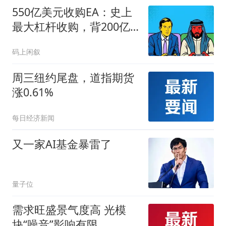
550亿美元收购EA：史上
最大杠杆收购，背200亿
债，未来只剩续作和卡
码上闲叙
包？
周三纽约尾盘，道指期货
涨0.61%
每日经济新闻
又一家AI基金暴雷了
量子位
需求旺盛景气度高 光模
块“噪音”影响有限