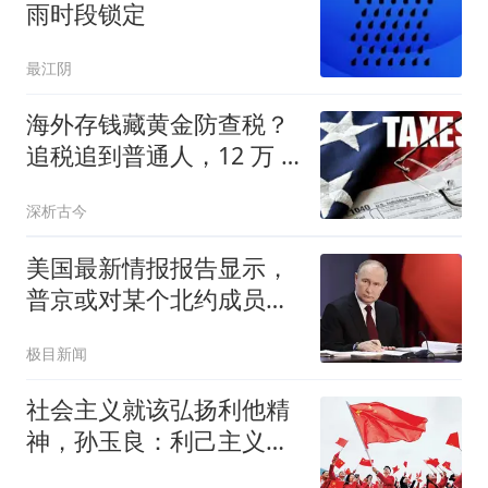
雨时段锁定
最江阴
海外存钱藏黄金防查税？
追税追到普通人，12 万 7
千元都不放过？
深析古今
美国最新情报报告显示，
普京或对某个北约成员国
发起攻击
极目新闻
社会主义就该弘扬利他精
神，孙玉良：利己主义是
资本主义本质特征