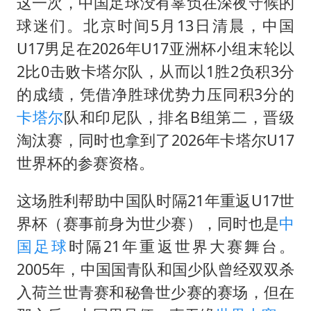
这一次，中国足球没有辜负在深夜守候的
白海豚登陆前还将加强
球迷们。北京时间5月13日清晨，中国
U17男足在2026年U17亚洲杯小组末轮以
生产也能“拼单”了
2比0击败
卡塔尔
队，从而以1胜2负积3分
央视新主播李秋莹孙亚鹏亮相
的成绩，凭借净胜球优势力压同积3分的
情侣在平潭拍日出时坠崖致一死一伤
卡塔尔
队和印尼队，排名B组第二，晋级
吴宜泽回应晋级中国赛16强
淘汰赛，同时也拿到了2026年卡塔尔U17
河南刑案嫌犯被抓 逃窜时伤害多人
世界杯的参赛资格。
乐享全民健身 共筑健康中国
这场胜利帮助中国队时隔21年重返U17世
界杯（赛事前身为世少赛），同时也是
中
国足球
时隔21年重返世界大赛舞台。
2005年，中国国青队和国少队曾经双双杀
入荷兰世青赛和秘鲁世少赛的赛场，但在