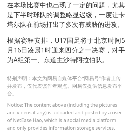
在本场比赛中也出现了一定的问题，尤其
是下半时球队的调整略显迟缓，一度让卡
塔尔队在前场打出了多次有威胁的进攻。
根据赛程安排，U17国足将于北京时间5
月16日凌晨1时迎来四分之一决赛，对手
为A组第一、东道主沙特阿拉伯队。
特别声明：本文为网易自媒体平台“网易号”作者上传
并发布，仅代表该作者观点。网易仅提供信息发布平
台。
Notice: The content above (including the pictures
and videos if any) is uploaded and posted by a user
of NetEase Hao, which is a social media platform
and only provides information storage services.