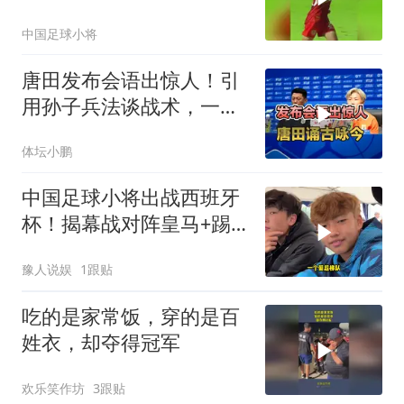
中国足球小将
唐田发布会语出惊人！引
用孙子兵法谈战术，一番
发言格局拉满
体坛小鹏
中国足球小将出战西班牙
杯！揭幕战对阵皇马+踢
巴萨，董路带4名外援
豫人说娱
1跟贴
吃的是家常饭，穿的是百
姓衣，却夺得冠军
欢乐笑作坊
3跟贴