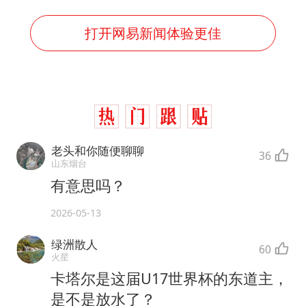
打开网易新闻体验更佳
老头和你随便聊聊
36
山东烟台
有意思吗？
2026-05-13
绿洲散人
60
火星
卡塔尔是这届U17世界杯的东道主，
是不是放水了？