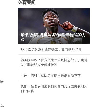
体育要闻
曝维尼修斯与皇马续约4年 年薪2400万
欧
TA：巴萨探索引进罗德里，合同剩12个月
韩国版李铁？警方突袭韩国足协总部，洪明甫
以犯罪嫌疑人身份被传唤
世体：德科早就认定罗德里最像布斯克茨
“屋
队报：拒唱伊朗国歌的两名前女足国脚获澳大
利亚国籍
大会