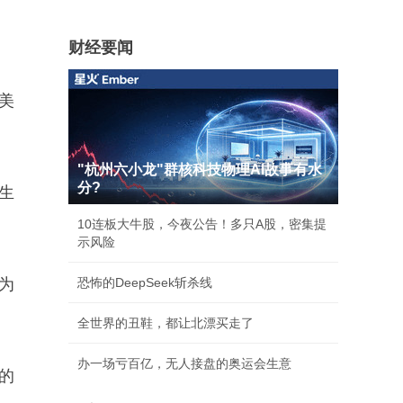
财经要闻
美
"杭州六小龙"群核科技物理AI故事有水
分?
道生
10连板大牛股，今夜公告！多只A股，密集提
示风险
为
恐怖的DeepSeek斩杀线
全世界的丑鞋，都让北漂买走了
办一场亏百亿，无人接盘的奥运会生意
的