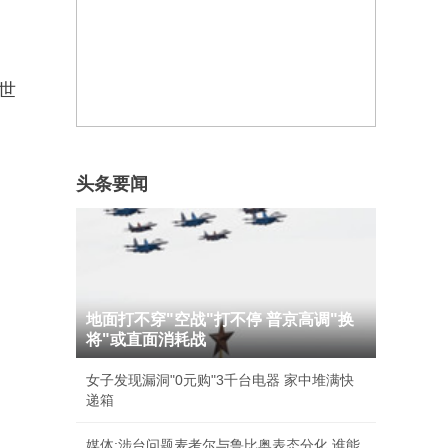
世
头条要闻
地面打不穿"空战"打不停 普京高调"换
将"或直面消耗战
女子发现漏洞"0元购"3千台电器 家中堆满快
递箱
媒体:涉台问题麦考尔与鲁比奥表态分化 谁能