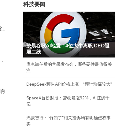
科技要闻
红
凌晨谷歌AI地震！4位大牛离职 CEO退
居二线
，
库克卸任后的苹果发布会，哪些硬件最值得关
注
DeepSeek预告API价格上涨：“预计涨幅较大”
响
SpaceX首份财报：营收暴涨92%，AI狂烧千
亿
鸿蒙智行："竹知了"相关投诉均有明确侵权事
实