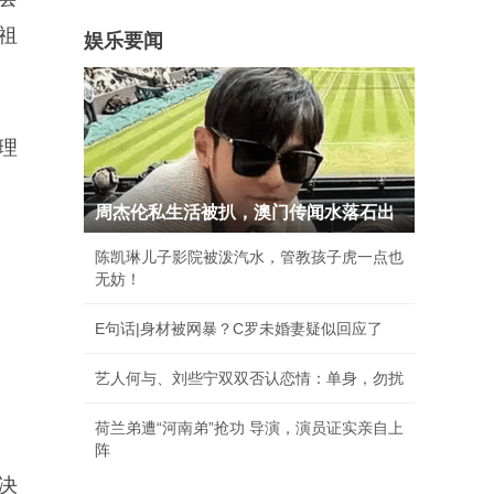
祖
娱乐要闻
理
周杰伦私生活被扒，澳门传闻水落石出
陈凯琳儿子影院被泼汽水，管教孩子虎一点也
无妨！
E句话|身材被网暴？C罗未婚妻疑似回应了
艺人何与、刘些宁双双否认恋情：单身，勿扰
荷兰弟遭“河南弟”抢功 导演，演员证实亲自上
阵
解决