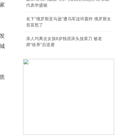
国家
代表华盛顿
名下"俄罗斯亚马逊"遭乌军连环轰炸 俄罗斯女
首富怒了
发
亲人均离去女孩8岁独居床头放菜刀 被老
师"收养"后逆袭
城
质