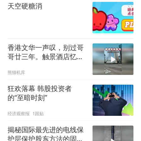
天空硬糖消
香港文华一声叹，别过哥
哥廿三年。触景酒店忆芳
华世间再无张国荣
熊猫机库
狂欢落幕 韩股投资者
的“至暗时刻”
经济观察报
1跟贴
揭秘国际最先进的电线保
护层保护股东方法的固定