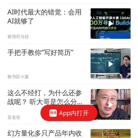
Python,不用写代码,一样
AI时代最大的错觉：会用
能回测? | 量化
AI就够了
赛博司马特
手把手教你“写好简历”
教书匠小夏
这么不经打，为什么还参
战呢？ 听大哥是怎么分析
的
App内打开
喜老登
幻方量化多只产品年内收