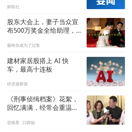
2% 具身智能、脑机接口
财联社
等细分活跃
股东大会上，妻子当众宣
布500万奖金全给助理，
我起身离去，她急忙拦住
最终你成为了过客
我：老公，别走
建材家居股搭上 AI 快
车，最高十连板
经济观察报
《刑事侦缉档案》花絮，
回忆满满，经常会重温的
经典刑侦剧
贺南星
22跟贴