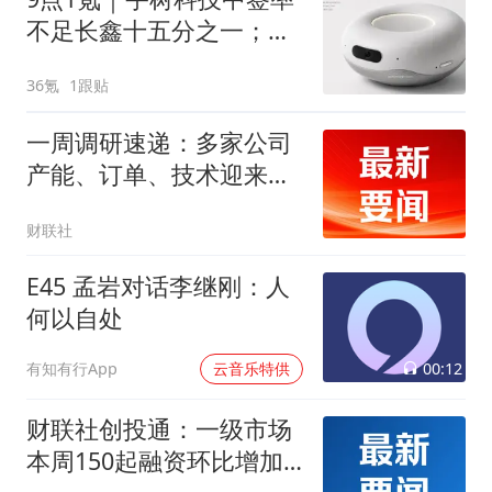
不足长鑫十五分之一；东
航宣布提前14天可免费退
36氪
1跟贴
改票；雪佛兰将停止在华
销售
一周调研速递：多家公司
产能、订单、技术迎来突
破，涉及PCB、MLCC、
财联社
算力、CPO等行业
E45 孟岩对话李继刚：人
何以自处
00:12
有知有行App
云音乐特供
财联社创投通：一级市场
本周150起融资环比增加