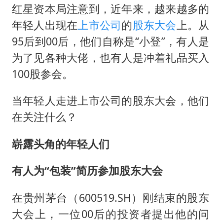
酒店回应车内过夜被收150元
红星资本局注意到，近年来，越来越多的
36岁男演员成景区NPC后人气爆棚
年轻人出现在
上市公司
的
股东大会
上。从
几元成本的AI广告导致千万市值蒸发
95后到00后，他们自称是“小登”，有人是
为了见各种大佬，也有人是冲着礼品买入
人民的健康、体质、幸福一脉相承
100股参会。
当年轻人走进上市公司的股东大会，他们
在关注什么？
崭露头角的年轻人们
有人为“包装”简历参加股东大会
在贵州茅台（600519.SH）刚结束的股东
大会上，一位00后的投资者提出他的问