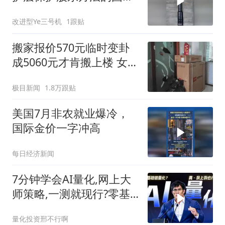
原理！
改进型Ye三号机
1跟贴
搬家报价570元临时变卦
成5060元才肯搬上楼 女子
傻眼
极目新闻
1.8万跟贴
美国7月非农就业爆冷，
国际金价一字冲高
每日经济新闻
7分钟学会AI量化,网上大
师策略,一测就现行?零基
础小白也能学会,普通人做
量化投资邢不行啊
量化的最优方案?不用装