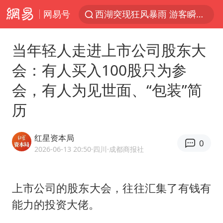
网易号
西湖突现狂风暴雨 游客瞬间被浇透
隔20米开高仿奶茶店被判赔35万元
当年轻人走进上市公司股东大
金饰克价一夜涨回1300元
会：有人买入100股只为参
粉丝穿热巴应援球衣收获拜仁球员签名
会，有人为见世面、“包装”简
新疆景区自驾服务费改为按车收费
历
“不怕六爷挂得多 就怕六爷挂一颗”
多家A股公司收到美国关税退款
红星资本局
0
视频丨中国东方电气集团原党组副书记、董事宋致远被查
2026-06-13 20:50
·四川
·成都商报社
直击东北超：哈尔滨vs通辽
香港宏福苑火灾或由烟头引起
上市公司的股东大会，往往汇集了有钱有
能力的投资大佬。
白海豚将正面袭击贯穿浙江