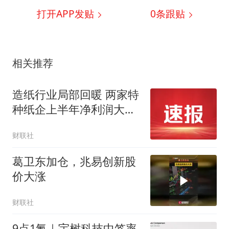
打开APP发贴
0
条跟贴
相关推荐
造纸行业局部回暖 两家特
种纸企上半年净利润大幅
增长|财报解读
财联社
葛卫东加仓，兆易创新股
价大涨
财联社
9点1氪｜宇树科技中签率