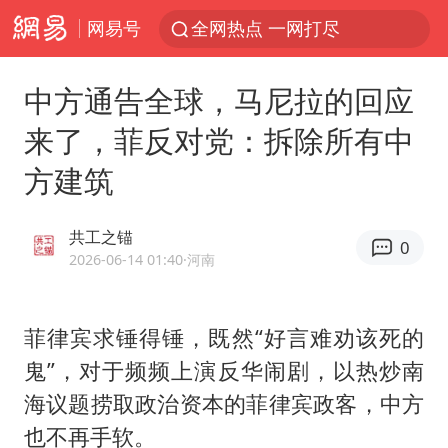
网易号
全网热点 一网打尽
中方通告全球，马尼拉的回应
来了，菲反对党：拆除所有中
方建筑
共工之锚
0
2026-06-14 01:40
·河南
菲律宾求锤得锤，既然“好言难劝该死的
鬼”，对于频频上演反华闹剧，以热炒南
海议题捞取政治资本的菲律宾政客，中方
也不再手软。