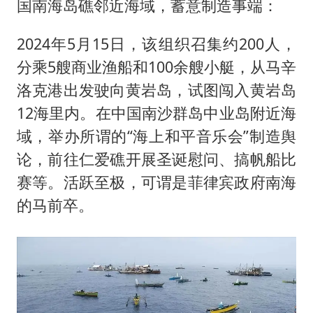
国南海岛礁邻近海域，蓄意制造事端：
2024年5月15日，该组织召集约200人，
分乘5艘商业渔船和100余艘小艇，从马辛
洛克港出发驶向黄岩岛，试图闯入黄岩岛
12海里内。在中国南沙群岛中业岛附近海
域，举办所谓的“海上和平音乐会”制造舆
论，前往仁爱礁开展圣诞慰问、搞帆船比
赛等。活跃至极，可谓是菲律宾政府南海
的马前卒。