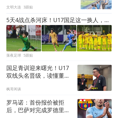
球迷一封信
文明大连
3跟贴
5天4战点杀河床！U17国足这一换人，炸出中国足球最稀缺的基因
落夜足球
5跟贴
国足青训迎来曙光！U17
双线头名晋级，读懂董路
真正的青训价值
枫哥闲谈
罗马诺：首份报价被拒
后，巴萨对完成罗德里交
易很有信心