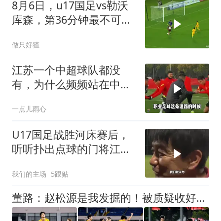
8月6日，u17国足vs勒沃
库森，第36分钟最不可思
议的进球出现了！
做只好猹
江苏一个中超球队都没
有，为什么频频站在中国
足球的C位
一点儿雨心
U17国足战胜河床赛后，
听听扑出点球的门将江宇
涵和浮嶋敏怎么说
我们的主场
5跟贴
董路：赵松源是我发掘的！被质疑收好处 他头球世界级 暂时难留洋