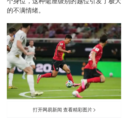
个身位，这种毫厘级别的越位引发了极大
的不满情绪。
打开网易新闻 查看精彩图片