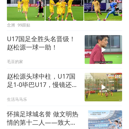
念洲
99跟贴
U17国足全胜头名晋级！
赵松源一球一助！
毛豆的家
赵松源头球中柱，U17国
足1-0毕巴U17，慢镜还原
中国队精彩进攻！
生活马马乐
怀揣足球城名誉 做文明热
情的第十二人——致大连