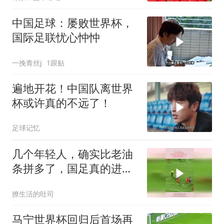
中国足球：屡败世界杯，
国际足联忧心忡忡
一挽青丝j
1跟贴
遍地开花！中国队离世界
杯或许真的不远了！
足球记忆
几个年轻人，确实比老油
条拼多了，国足真的进步
了！
撩生活的吐司
马宁世界杯回归后首场再