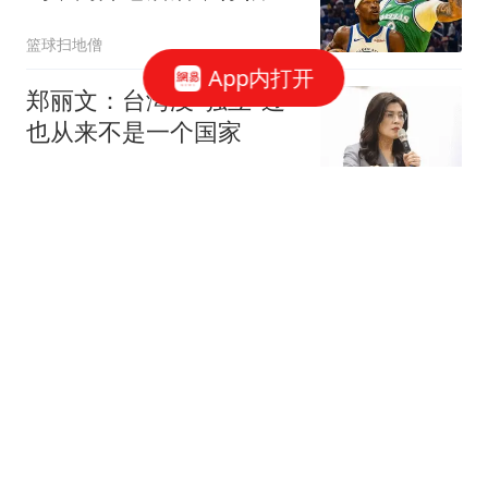
再拿总冠军了
篮球扫地僧
App内打开
郑丽文：台湾没"独立"过
也从来不是一个国家
海峡导报社
伏明霞74岁丈夫露面，佝
偻头秃动作痴，传出轨婚
变后再曝医院丑闻
洲洲影视娱评
属鸡人，你有囍事了！这
个月中旬，今年最大的两
桩好事临门
匹夫来搞笑