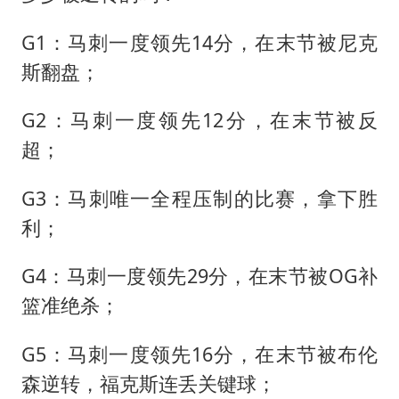
G1：马刺一度领先14分，在末节被尼克
斯翻盘；
G2：马刺一度领先12分，在末节被反
超；
G3：马刺唯一全程压制的比赛，拿下胜
利；
G4：马刺一度领先29分，在末节被OG补
篮准绝杀；
G5：马刺一度领先16分，在末节被布伦
森逆转，福克斯连丢关键球；