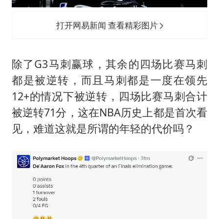
打开网易新闻 查看精彩图片
除了G3马刺赢球，其余的四场比赛马刺
都是被逆转，而且马刺都是一度在领先
12+的情况下被逆转，四场比赛马刺合计
被逆转71分，这在NBA历史上都是首次看
见，难道这就是所谓的年轻的代价吗？