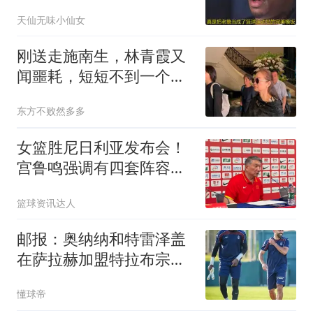
奇
天仙无味小仙女
刚送走施南生，林青霞又
闻噩耗，短短不到一个月
连失两位挚友，令人唏嘘
东方不败然多多
女篮胜尼日利亚发布会！
宫鲁鸣强调有四套阵容，
杨舒予直指篮板
篮球资讯达人
邮报：奥纳纳和特雷泽盖
在萨拉赫加盟特拉布宗过
程中发挥重要作用
懂球帝