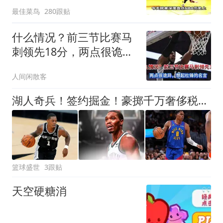
最佳菜鸟
280跟贴
什么情况？前三节比赛马
刺领先18分，两点很诡
异，想起杜锋
人间闲散客
湖人奇兵！签约掘金！豪掷千万奢侈税！值得吗？
篮球盛世
3跟贴
天空硬糖消