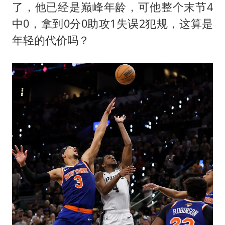
了，他已经是巅峰年龄，可他整个末节4
中0，拿到0分0助攻1失误2犯规，这算是
年轻的代价吗？