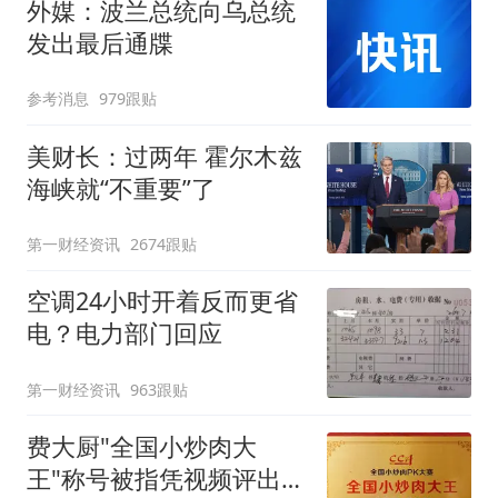
外媒：波兰总统向乌总统
发出最后通牒
参考消息
979跟贴
美财长：过两年 霍尔木兹
海峡就“不重要”了
第一财经资讯
2674跟贴
空调24小时开着反而更省
电？电力部门回应
第一财经资讯
963跟贴
费大厨"全国小炒肉大
王"称号被指凭视频评出