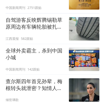
官方回应
中国新闻周刊
2751跟贴
自驾游客反映辉腾锡勒草
原周边有车辆轮胎被扎，
修理店铺换胎价格高达千
江西晨报
582跟贴
元，官方发布情况通报
全球外卖霸主，杀到中国
小城
中国新闻周刊
142跟贴
查尔斯四年首见孙辈，梅
根转头就泄密？知情人：
她只说了度假愉快
倾世璃歌