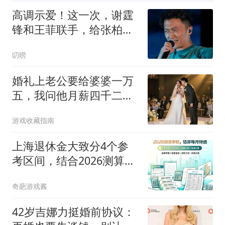
高调示爱！这一次，谢霆
锋和王菲联手，给张柏芝
上了一课
叨唠
婚礼上老公要给婆婆一万
五，我问他月薪四千二，
司仪：这婚结不成了
游戏收藏指南
上海退休金大致分4个参
考区间，结合2026测算参
数，估算每月待遇
奇葩游戏酱
42岁吉娜力挺婚前协议：