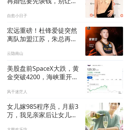
再婚也要先谈钱，别让离
婚成灾难
自愈小日子
宏远重磅！杜锋爱徒突然
离队加盟江苏，朱总再揽
新代言，陈老板为引援狂
云隐南山
加预算！
美股盘前SpaceX大跌，黄
金突破4200，海峡重开预
期降温
风干迷茫人
女儿嫁985程序员，月薪3
万，我见亲家后让女儿等
3年，不久出事了
大熊欢乐坊