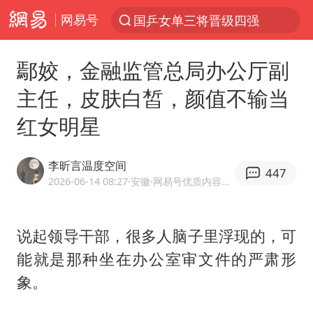
网易号
光影经济撬动暑期消费新蓝海
微信又有新功能，你可以“撤回”你的撤回了！
鄢姣，金融监管总局办公厅副
陈思诚零点晒照为佟丽娅庆生
主任，皮肤白皙，颜值不输当
新疆优化调整景区内自驾服务费
红女明星
《欢迎来龙餐馆》口碑
情侣平潭拍日出坠崖1死1伤
李昕言温度空间
447
央视新主播李秋莹孙亚鹏亮相
2026-06-14 08:27
·安徽
·网易号优质内容创作者
唐田赛前发布会上引用《孙子兵法》
台当局重金为“台独”织“皇帝新衣”
说起领导干部，很多人脑子里浮现的，可
能就是那种坐在办公室审文件的严肃形
商场现钱学森巨幅海报 负责人回应
象。
几元成本的AI广告导致千万市值蒸发