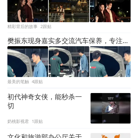
精彩背后的故事
2跟贴
樊振东现身嘉实多交流汽车保养，专注侧颜引关注
最美的笔触
4跟贴
初代神奇女侠，能秒杀一
切
奶桃影视君
1跟贴
文化和旅游部办公厅关于