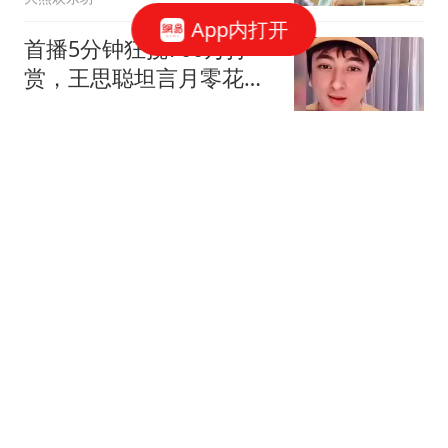
App内打开
首播5分钟狂揽700万打
赏，王思聪坦言月零花钱
数亿劝网友理性停刷
动物奇奇怪怪
陈伟霆见上水果直接破
防！广东人刻进DNA的吃
席规矩
老吴教育课堂
享界G9泥坑测试被质疑画
面是AI合成，工作人员放
出拍摄素材自证
DoNews
离谱！福建宁德老人被城