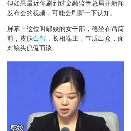
老挝国会主席赛宋蓬逝世
但如果最近你刷到过金融监管总局开新闻
购飞机票7分钟后退票被扣2022元
发布会的视频，可能会刷新一下认知。
郑丽文：台湾从来没有“独立”过
屏幕上这位叫鄢姣的女干部，稳坐在话筒
白海豚将正面袭击贯穿浙江
前，皮肤
白皙
，长相端庄，气质出众，面
黄金牛市回来了吗
对镜头侃侃而谈。
酒店花洒现排泄物住客索赔遭拒
乐享全民健身 共筑健康中国