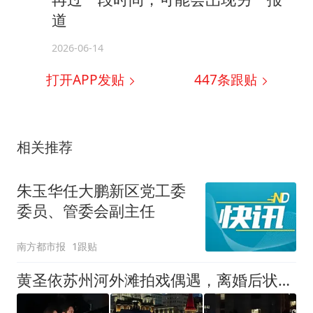
道
2026-06-14
打开APP发贴
447
条跟贴
相关推荐
朱玉华任大鹏新区党工委
委员、管委会副主任
南方都市报
1跟贴
黄圣依苏州河外滩拍戏偶遇，离婚后状态回春展大女主魅力