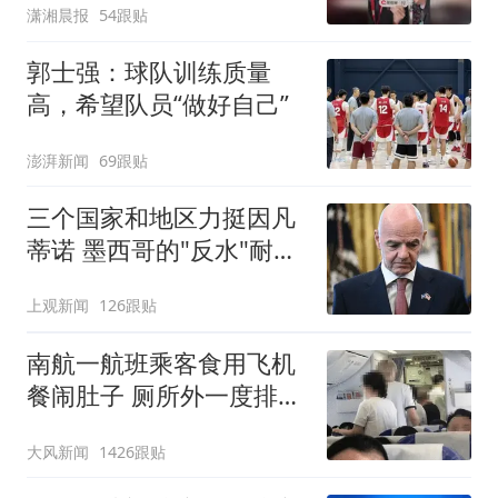
潇湘晨报
54跟贴
郭士强：球队训练质量
高，希望队员“做好自己”
澎湃新闻
69跟贴
三个国家和地区力挺因凡
蒂诺 墨西哥的"反水"耐人
寻味
上观新闻
126跟贴
南航一航班乘客食用飞机
餐闹肚子 厕所外一度排长
队
大风新闻
1426跟贴