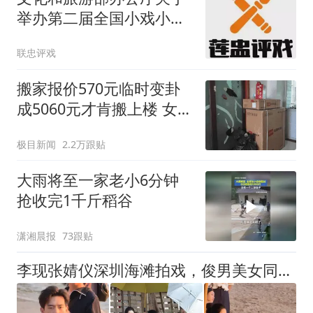
举办第二届全国小戏小品
展演的通知
联忠评戏
搬家报价570元临时变卦
成5060元才肯搬上楼 女子
傻眼
极目新闻
2.2万跟贴
大雨将至一家老小6分钟
抢收完1千斤稻谷
潇湘晨报
73跟贴
李现张婧仪深圳海滩拍戏，俊男美女同框氛围感拉满