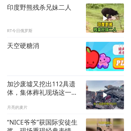
印度野熊残杀兄妹二人
RT今日俄罗斯
天空硬糖消
加沙废墟又挖出112具遗
体，集体葬礼现场这一幕
让人沉默
月亮的麦片
“NICE爷爷”获国际安徒生
奖，现场重现经典表情