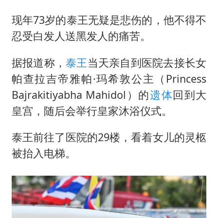
现年73岁的泰王无疑是悲伤的，他不得不
忍受白发人送黑发人的痛苦。
据报道称，
泰王
当天亲自到医院去接长女
帕查拉吉帝雅帕·玛希敦公主（Princess
Bajrakitiyabha Mahidol）的
遗体
回到大
皇宫，随后会举行皇家沐浴仪式。
泰王前往了医院的29楼，看着女儿的灵柩
被抬入电梯。