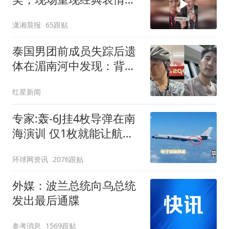
包，向中国粉丝问好
潇湘晨报
65跟贴
泰国男团前成员失踪后遗
体在湄南河中发现：背包
内现20公斤水泥砖
红星新闻
专家:轰-6J挂4枚导弹在南
海演训 仅1枚就能让航母
瘫痪
环球网资讯
2076跟贴
外媒：波兰总统向乌总统
发出最后通牒
参考消息
1569跟贴