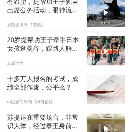
有希望，提帮功王子独自
出席公务活动，眼神流露
不一样信号
咸鱼金脑袋
13跟贴
20岁提帮功王子牵手日本
女孩逛曼谷，跟路人解
释“正在追求中”
真看世界
十多万人报名的考试，成
绩全部作废，公平么？
中国新闻周刊
2.6万跟贴
苏提达在重要场合，非常
识大体，经过泰王身前时