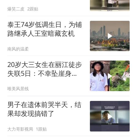
会主动俯身而过！
爆笑二皮
2跟贴
泰王74岁低调生日，为铺
路继承人王室暗藏玄机
南风的温柔
20岁大三女生在丽江徒步
失联5日：不幸坠崖身
亡，遗体已被找到了
唯美风景线
男子在遗体前哭半天，结
果却发现搞错了
大力哥影视局
1跟贴