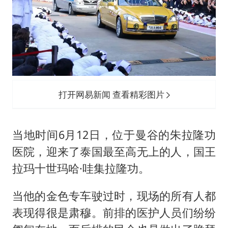
白海豚5次眼壁置换
浙江海域将现5到8米巨浪到狂浪
曝美下令调查弹药库存信息遭泄露事件
日本连续发生两次地震
方桃子代言广告视频已下架
打开网易新闻 查看精彩图片
构建更高水平的全民健身公共服务体系
当地时间6月12日，位于曼谷的朱拉隆功
医院，迎来了泰国最至高无上的人，国王
拉玛十世玛哈·哇集拉隆功。
当他的金色专车驶过时，现场的所有人都
表现得很是肃穆。前排的医护人员们纷纷