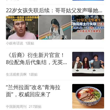
22岁女孩失联后续：哥哥姑父发声曝她是师范定向生，回来就去教书，刑警已介入
小鋭有话说
1跟贴
《后裔》衍生新片官宣！
8位配角后代集结，无英
雄无父母独抗反派
生活观察员啊
1跟贴
“兰州拉面”改名“青海拉
面”，权威回应来了
中国新闻周刊
217跟贴