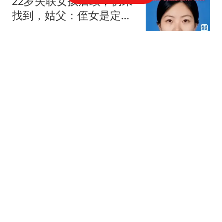
22岁失联女孩后续，仍未
找到，姑父：侄女是定向
生 怀疑被人约进
墨印斋
邓小平去世，四份万言书
引争论，江主席：警惕
右，但主要是防止左
山居客
一家四口体验漂流项目，
1名儿童不幸溺亡！
应急360
何意味？湖人官博晒队史
最佳双人组：东里入选，