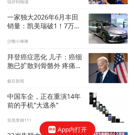
锐评利物浦
你确实让火箭后悔了
一家独大2026年6月丰田
销量：凯美瑞破1！7万登
顶，新能源不足3200辆
沙雕小琳琳
拜登癌症恶化 儿子：癌细
胞已扩散到骨骼外 疼痛难
忍
极目新闻
中国车企，正在重演14年
前的手机“大逃杀”
笑熬浆糊111
App内打开