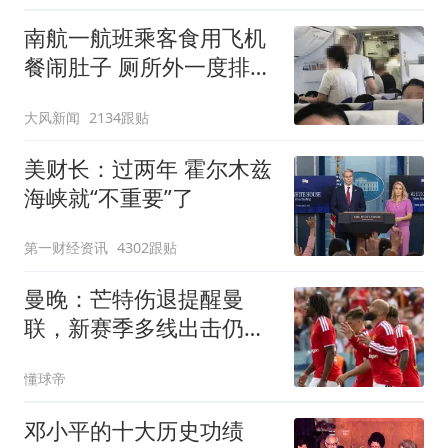
南航一航班乘客食用飞机
餐闹肚子 厕所外一度排长
队
大风新闻
2134跟贴
美财长：过两年 霍尔木兹
海峡就“不重要”了
第一财经资讯
4302跟贴
曼晚：芒特伤退提醒曼
联，新赛季多线出击仍需
补强
懂球帝
邓小平的十大历史功绩