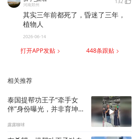
132
河南郑州
其实三年前都死了，昏迷了三年，
植物人
2026-06-14
打开APP发贴
448
条跟贴
相关推荐
泰国提帮功王子“牵手女
伴”身份曝光，并非育坤家
族的千金
露露聊球