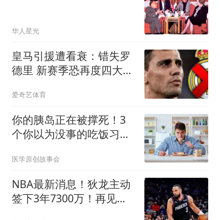
华人星光
皇马引援遭看衰：错失罗
德里 新赛季恐再度四大皆
空
爱奇艺体育
你的胰岛正在被撑死！3
个你以为没事的吃饭习
惯，比吃糖伤10倍
医学原创故事会
NBA最新消息！狄龙主动
签下3年7300万！再见火
箭，从被放弃到大合同，