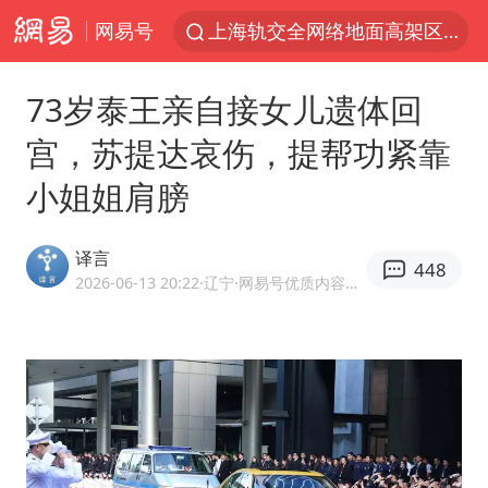
网易号
上海轨交全网络地面高架区段限速运行
白海豚逼近浙闽沿海
73岁泰王亲自接女儿遗体回
拜登前列腺癌恶化
宫，苏提达哀伤，提帮功紧靠
上海暴雨红色预警
小姐姐肩膀
斯诺克中国公开赛刘宏宇击败霍金斯
2026年7月份居民消费价格同比上涨0.5%
译言
448
伯克希尔净买入约200亿美元股票
2026-06-13 20:22
·辽宁
·网易号优质内容创作者
“伊斯兰版北约”出现
武契奇会见泽连斯基有何意图
上海大部迎大暴雨
台铃电动车仅骑一年就断电趴窝