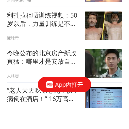
台州交通广播
把我…技师：没有一直
摸；商家：坚决不允许，
利扎拉祖晒训练视频：50
发现都开除！警方回应
岁以后，力量训练是不可
或缺的
懂球帝
今晚公布的北京房产新政
真猛：哪里才是安放自己
的终极之地？
人格志
App内打开
“老人天天吃保心丸，孩子
病倒在酒店！” 16万高端
河轮游，变每天赶大巴拉
21世纪经济报道
练，游轮公司道歉
姚笛在浙江逛菜市场，大