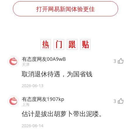
打开网易新闻体验更佳
有态度网友00A9wB
3
天津
取消退休待遇，为国省钱
2026-06-13
有态度网友1907kp
3
上海
估计是拔出胡萝卜带出泥喽。
2026-06-14