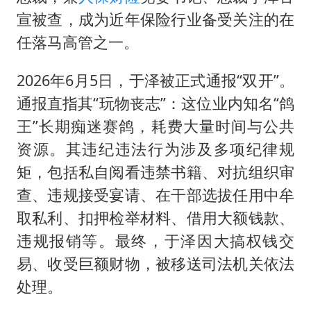
宣被查，成为近年保险行业备受关注的在
任落马高管之一。
2026年6月5日，于泽被正式通报“双开”。
通报直指其“玩物丧志”：这位业内知名“鸽
王”长期痴迷赛鸽，耗费大量时间与公共
资源。其违纪违法行为涉及多项纪律规
矩，包括私自阅看违禁书籍、对抗组织审
查、违规接受宴请、在干部选拔任用中牟
取私利、扣押检举材料、借用大额钱款、
违规报销等。最终，于泽因大搞权钱交
易、收受巨额财物，被移送司法机关依法
处理。