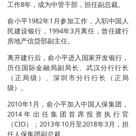
工作8年，成为中管干部，担任副总裁。
俞小平1982年1月参加工作，入职中国人
民建设银行，1994年3月离任，曾任建行
房地产信贷部副主任。
离开建行后，俞小平进入国家开发银行，
历任国际金融局副局长、武汉分行行长
（正局级）、深圳市分行行长（正局
级）。
2010年1月，俞小平加入中国人保集团，
2014年出任集团首席投资执行官
（CIO）；2013年10月至2018年3月，担
任人保集团副总裁。