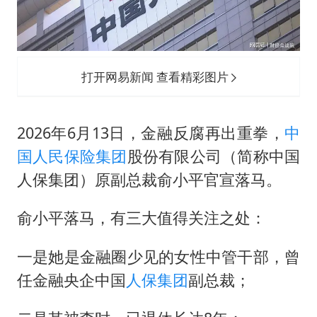
全球首个长时储能一体化产业园量产
四川宜宾地震网友称睡觉被摇醒
欧阳娜娜窦靖童好搭
打开网易新闻 查看精彩图片
“今天得有40℃了吧 为啥还不预警”
河南将重点打击十类新型黑恶犯罪
2026年6月13日，金融反腐再出重拳，
中
“新疆阿勒泰八月能滑雪”不实
国人民保险集团
股份有限公司（简称中国
夯实基础开新局
人保集团）原副总裁俞小平官宣落马。
俞小平落马，有三大值得关注之处：
一是她是金融圈少见的女性中管干部，曾
任金融央企中国
人保集团
副总裁；