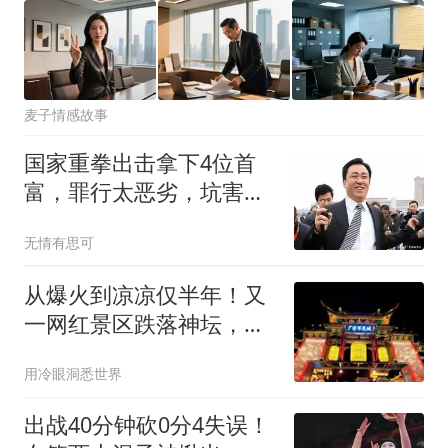
麦子情感故事
国家重拳出击拿下4位首
富，罪行太恶劣，坑害老
百姓，不值得同情
无情有思可
从爆火到凉凉仅半年！又
一网红景区跌落神坛，
1700万打水漂
用冷眼洞悉世界
出战40分钟砍0分4失误！