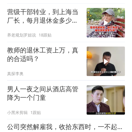
营级干部转业，到上海当
厂长，每月退休金多少
钱？
养老规划罗姐说
18跟贴
教师的退休工资上万，真
的合适吗？
真探李奥
男人一夜之间从酒店高管
降为一个门童
小黑米剪辑
1跟贴
公司突然解雇我，收拾东西时，一不起眼的女同事问我集团副总做不做