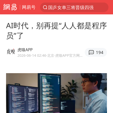
网易号
国乒女单三将晋级四强
光影经济撬动暑期消费新蓝海
AI时代，别再提“人人都是程序
三警齐发！多地10级以上雷暴大风
员”了
马克·艾伦退出斯诺克中国公开赛
日本发布排名：“中国第一，美日德韩英法居后”
虎嗅APP
194
央视新主播李秋莹孙亚鹏亮相
2026-06-14 02:46
·北京
·虎嗅APP官方网易号
情侣平潭拍日出坠崖1死1伤
大V：马科斯把路走绝了
白海豚将正面袭击贯穿浙江
购飞机票7分钟后退票被扣2022元
杭州全市有序停课