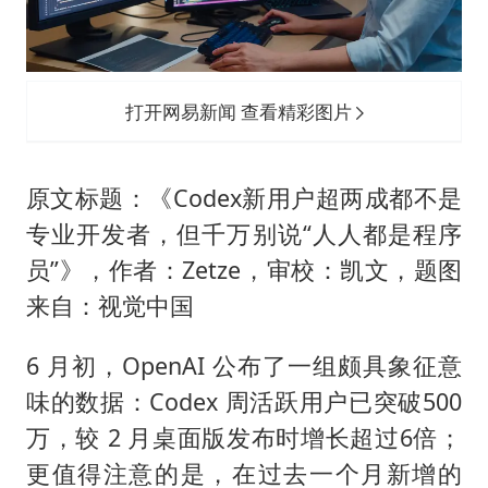
陈思诚零点晒照为佟丽娅庆生
夏日经济乘“热”而上 消费市场向“新”而行
36岁男演员成景区NPC后人气爆棚
打开网易新闻 查看精彩图片
身体出现这几个信号可能是肝在求救
宇树王兴兴被问了360多个问题
原文标题：《Codex新用户超两成都不是
几元成本的AI广告导致千万市值蒸发
专业开发者，但千万别说“人人都是程序
台当局重金为“台独”织“皇帝新衣”
员”》，作者：Zetze，审校：凯文，题图
乐享全民健身 共筑健康中国
来自：视觉中国
6 月初，OpenAI 公布了一组颇具象征意
味的数据：Codex 周活跃用户已突破500
万，较 2 月桌面版发布时增长超过6倍；
更值得注意的是，在过去一个月新增的