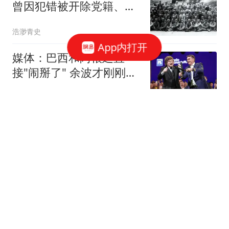
曾因犯错被开除党籍、军
籍，55年未获军衔
浩渺青史
App内打开
媒体：巴西和阿根廷直
接"闹掰了" 余波才刚刚开
始扩散
上游新闻
李斌直言：明星想代言蔚
来，必须先买车买好入场
券，我肯定不会干给没买
大白聊IT
车的几千万，然后不开我
的车的傻事！网友调侃：
36岁女子做抽脂手术身亡
雷总有被冒犯到
留下两娃 手术持续近9个
小时