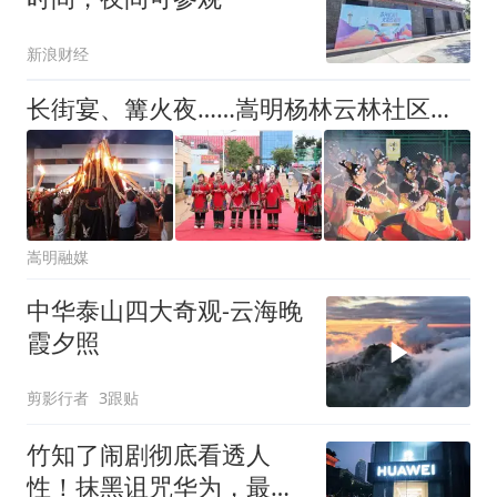
新浪财经
长街宴、篝火夜……嵩明杨林云林社区火把节太精彩，今晚继续！
嵩明融媒
中华泰山四大奇观-云海晚
霞夕照
剪影行者
3跟贴
竹知了闹剧彻底看透人
性！抹黑诅咒华为，最终