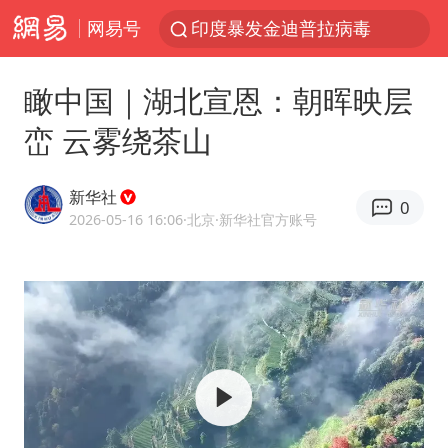
网易号
80后女柜员获聘4200亿银行副行长
41岁女子为鼓励女儿考上985研究生
瞰中国｜湖北宣恩：朝晖映层
24小时不关空调 电费反而更低？
峦 云雾绕茶山
陕西潼关强降雨引发土崖滑坡1人失联
陕西柞水突发泥石流致1死2失联
新华社
0
“梅姨”已是老年人 死刑或适用受限
2026-05-16 16:06
·北京
·新华社官方账号
美国退回1000亿美元关税
“事业单位招聘不是人情买卖”
南大数院院长疑辞职信里写不想干了
小伙靠AI减肥 45天瘦40斤进了ICU
早田希娜挺进横滨女单16强