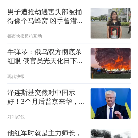
男子遭抢劫遇害头部被捅
得像个马蜂窝 凶手曾潜逃
30年
都市快报橙柿互动
牛弹琴：俄乌双方彻底杀
红眼 俄官员光天化日下被
暗杀
现代快报
泽连斯基突然对中国示
好！3个月后普京来华，
要拿出更多诚意了！
好叫好伐
他红军时就是主力师长，