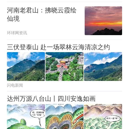
河南老君山：拂晓云霞绘
仙境
环球网资讯
三伏登泰山 赴一场翠林云海清凉之约
闪电新闻
达州万源八台山丨四川安逸如画