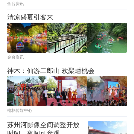
金台资讯
清凉盛夏引客来
金台资讯
神木：仙游二郎山 欢聚蟠桃会
榆林传媒中心
苏州河影像空间调整开放
时间，夜间可参观