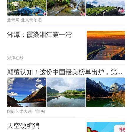
北青网-北京青年报
湘潭：霞染湘江第一湾
湘潭在线
颠覆认知！这份中国最美榜单出炉，第一名竟不是九寨沟？看完第一个我就坐不住了！
国际艺术大观
4跟贴
天空硬糖消