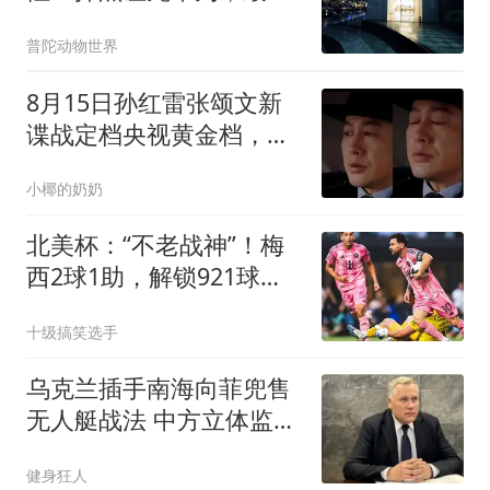
只换来全民坚定站队
普陀动物世界
8月15日孙红雷张颂文新
谍战定档央视黄金档，谍
战迷很期待！
小椰的奶奶
北美杯：“不老战神”！梅
西2球1助，解锁921球，
迈阿密惊天逆转
十级搞笑选手
乌克兰插手南海向菲兜售
无人艇战法 中方立体监控
全开
健身狂人