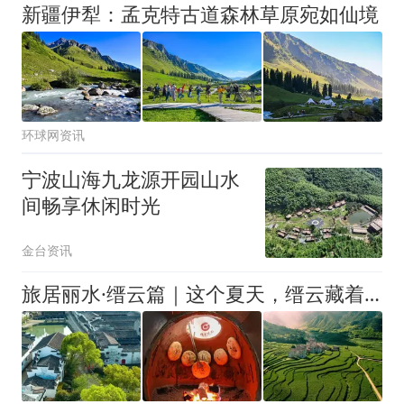
新疆伊犁：孟克特古道森林草原宛如仙境
环球网资讯
宁波山海九龙源开园山水
间畅享休闲时光
金台资讯
旅居丽水·缙云篇｜这个夏天，缙云藏着一整个清凉