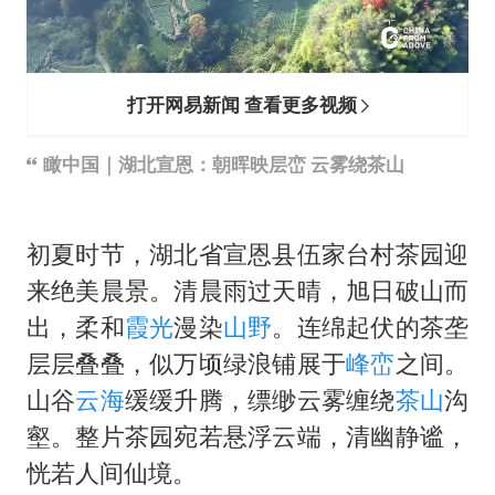
李亚鹏向地铁吐血女孩捐99999元
新华社权威快报|我国编制完成新版全月地质图
知识产权强国建设驶入“快车道”
打开网易新闻 查看更多视频
如何把百年大党建设得更加坚强有力
瞰中国｜湖北宣恩：朝晖映层峦 云雾绕茶山
中国经济展现强大韧性和活力
初夏时节，湖北省宣恩县伍家台村茶园迎
来绝美晨景。清晨雨过天晴，旭日破山而
出，柔和
霞光
漫染
山野
。连绵起伏的茶垄
层层叠叠，似万顷绿浪铺展于
峰峦
之间。
山谷
云海
缓缓升腾，缥缈云雾缠绕
茶山
沟
壑。整片茶园宛若悬浮云端，清幽静谧，
恍若人间仙境。