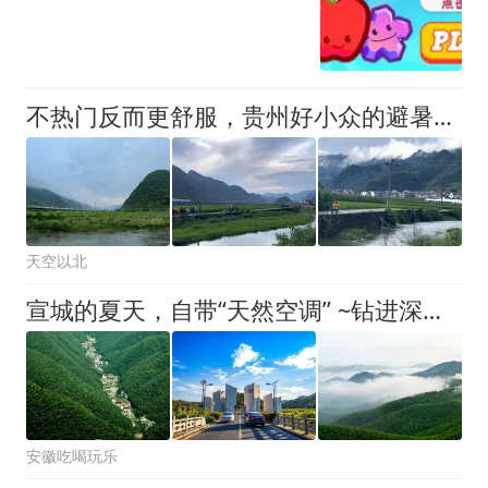
不热门反而更舒服，贵州好小众的避暑地，旅居1个月，民宿没超过800，来了好喜欢
天空以北
宣城的夏天，自带“天然空调” ~钻进深山，踩进溪水，来宣城避暑吧
安徽吃喝玩乐