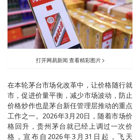
打开网易新闻 查看精彩图片
在本轮茅台市场化改革中，让价格随行就
市，促进价量平衡，减少市场波动，防止
价格炒作也是茅台新任管理层推动的重点
工作之一。2026年3月20日，随着市场价
格回升，贵州茅台就已经上调过一次价
格，宣布自2026年3月31日起，飞天