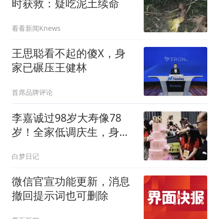
时获救：疑吃泥土续命
看看新闻Knews
王思聪看不起的傻X，身
家已碾压王健林
首席品牌评论
李嘉诚过98岁大寿像78
岁！全家低调庆生，身家
再涨600亿蝉联首富
白梦日记
微信官宣功能更新，消息
撤回提示词也可删除