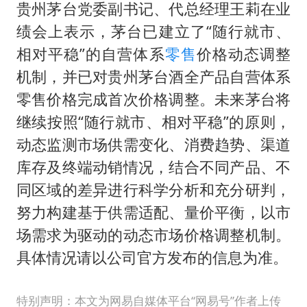
贵州茅台党委副书记、代总经理王莉在业
绩会上表示，茅台已建立了“随行就市、
相对平稳”的自营体系
零售
价格动态调整
机制，并已对贵州茅台酒全产品自营体系
零售价格完成首次价格调整。未来茅台将
继续按照“随行就市、相对平稳”的原则，
动态监测市场供需变化、消费趋势、渠道
库存及终端动销情况，结合不同产品、不
同区域的差异进行科学分析和充分研判，
努力构建基于供需适配、量价平衡，以市
场需求为驱动的动态市场价格调整机制。
具体情况请以公司官方发布的信息为准。
特别声明：本文为网易自媒体平台“网易号”作者上传