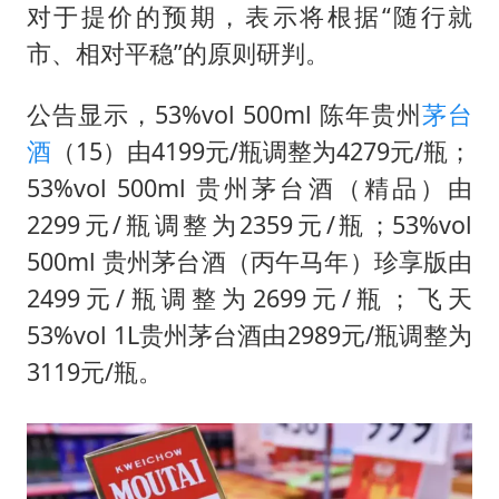
U17国足三连胜晋级明日之星半决赛
对于提价的预期，表示将根据“随行就
胡彦斌获《歌手2026》歌王
市、相对平稳”的原则研判。
东航：国内客票提前14天免费退改
公告显示，53%vol 500ml 陈年贵州
茅台
美股存储板块集体大跌
酒
（15）由4199元/瓶调整为4279元/瓶；
日本试射“战斧”导弹，国防部回应
53%vol 500ml 贵州茅台酒（精品）由
夯实基础开新局
2299元/瓶调整为2359元/瓶；53%vol
500ml 贵州茅台酒（丙午马年）珍享版由
2499元/瓶调整为2699元/瓶；飞天
53%vol 1L贵州茅台酒由2989元/瓶调整为
3119元/瓶。