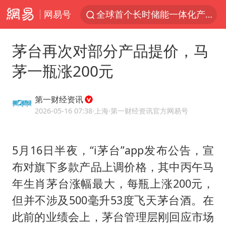
网易号
全球首个长时储能一体化产业园量产
台风白海豚已进入24小时警戒线
茅台再次对部分产品提价，马
中国女篮70-67险胜尼日利亚女篮
茅一瓶涨200元
上海：台风白海豚或将带来龙卷风
四川宜宾高县4.9级地震致1死
第一财经资讯
中巨芯：上半年归母净利润1405.77万元
2026-05-16 07:38
·上海
·第一财经资讯官方网易号
出口禁令驱动有色板块大涨
5月16日半夜，“i茅台”app发布公告，宣
秋天的第一杯奶茶到底有多火
布对旗下多款产品上调价格，其中丙午马
38岁演员求职万岁山NPC成功
年生肖茅台涨幅最大，每瓶上涨200元，
胜宏科技：股票交易异常波动
但并不涉及500毫升53度飞天
茅台酒
。在
国乒男单横滨冠军赛全军覆没
此前的业绩会上，茅台管理层刚回应市场