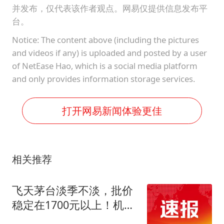
并发布，仅代表该作者观点。网易仅提供信息发布平
台。
Notice: The content above (including the pictures
and videos if any) is uploaded and posted by a user
of NetEase Hao, which is a social media platform
and only provides information storage services.
打开网易新闻体验更佳
相关推荐
飞天茅台淡季不淡，批价
稳定在1700元以上！机构
预计贵州茅台Q2收入同比