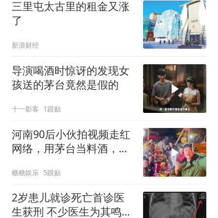
三里屯太古里的租金又涨
了
新浪财经
导演喝酒时惊讶的发现女
孩送的茅台竟然是假的
十一影客
1跟贴
河南90后小伙拍视频走红
网络，用茅台当料酒，被
称最豪横博主
糖糖娱乐
5跟贴
2岁患儿就诊死亡首诊医
生获刑 不少医生为其鸣不