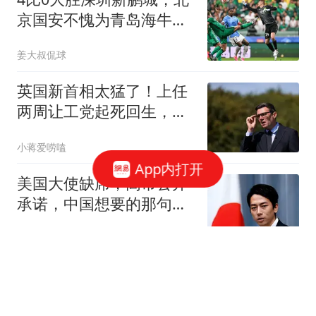
京国安不愧为青岛海牛保
级的专属贵人
姜大叔侃球
英国新首相太猛了！上任
两周让工党起死回生，英
国人被惊到了
小蒋爱唠嗑
App内打开
美国大使缺席，高市公开
承诺，中国想要的那句
话，日本终于说出口
最美的巧合
史无前例！巴基斯坦一警
局内发生性侵案，全所78