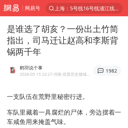
网易号
上半年我国经营主体结构持续优化
上海有出现龙卷潜势
是谁选了胡亥？一份出土竹简
上海全域长途客运班次全部停运
指出，司马迁让赵高和李斯背
今日15时起福州地铁高架区段停运
锅两千年
白海豚逼近浙闽沿海
1枚就能让航母瘫痪 轰-6J实力有多强
鹤羽说个事
1982
王艺迪2-4不敌张本美和止步4强
2026-05-15 22:27
·河南
·优质历史领域创作者
国足U17与阿森纳决赛取消 并列冠军
上门女婿出轨女邻居多年被判重婚罪
一支队伍在荒野里秘密行进。
王传君 《披荆斩棘》
车队里藏着一具腐烂的尸体，旁边摆着一
2025年小学教师减少13.19万
车咸鱼用来掩盖气味。