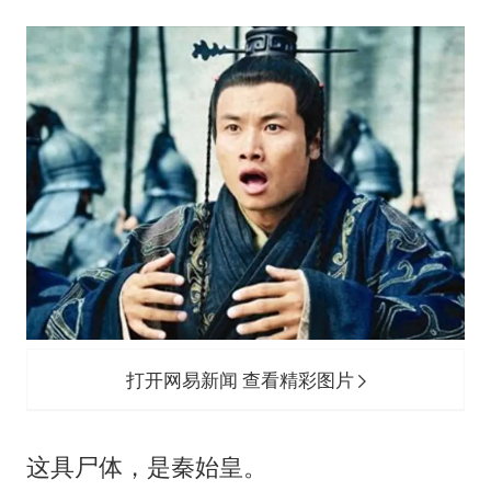
王艺迪无缘横滨赛决赛
泰国：高度重视中国游客旅游体验
于东来直播和胖东来核心团队开会
上海大部迎大暴雨
《龙餐馆》 冲奖
蒯曼挺进WTT横滨冠军赛女单四强
构建更高水平的全民健身公共服务体系
打开网易新闻 查看精彩图片
这具尸体，是秦始皇。