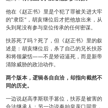
他在《赵正书》里是个犯了罪被关进大牢
的"隶臣"，胡亥继位后才把他放出来，从
头到尾没有参与皇位传承的任何密谋。
扶苏死了吗？死了，但《赵正书》里的叙
述是：胡亥继位后，杀了自己的兄长扶苏
和将领蒙恬——不是矫诏逼死，而是新帝
清除威胁的政治动作。
两个版本，逻辑各自自洽，却指向截然不
同的历史。
一边说赵高李斯联手篡位，扶苏是被害的
合法继承人；另一边说秦始皇亲口同意，