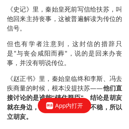
《史记》里，秦始皇死前写信给扶苏，叫
他回来主持丧事，这被普遍解读为传位的
信号。
但也有学者注意到，这封信的措辞只
是"与丧会咸阳而葬"，说的是回来办丧
事，并没有明说传位。
《赵正书》里，秦始皇临终和李斯、冯去
疾商量的时候，根本没提扶苏——
他们直
接讨论的是谁能"镇住群臣"，结论是胡亥
App内打开
就在身边，扶苏在边疆，局势不稳，所以
立胡亥。