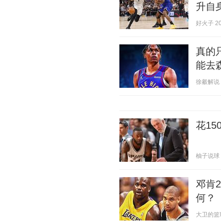
升自
好火子 202
真的
能去
徐觳解说 20
花15
柚子说球 20
邓肯2
何？
大卫的篮球故