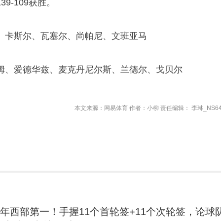
9-109获胜。
、卡斯尔、瓦塞尔、尚帕尼、文班亚马
姆、爱德华兹、麦克丹尼尔斯、兰德尔、戈贝尔
本文来源：网易体育 作者：小柳 责任编辑： 李琳_NS64
3年西部第一！手握11个首轮签+11个次轮签，论球