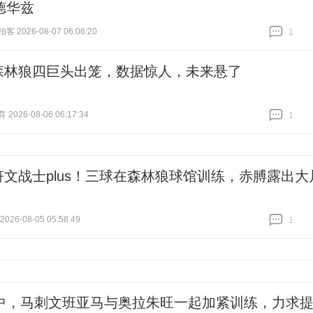
德华兹
 2026-08-07 06:06:20
1
跟贴
1
森林狼四巨头出笼，数据惊人，未来悬了
026-08-06 06:17:34
1
跟贴
1
符文战士plus！三球在森林狼球馆训练，赤膊露出大
！
26-08-05 05:58:49
1
跟贴
1
中，马刺文班亚马与奥拉朱旺一起加紧训练，力求