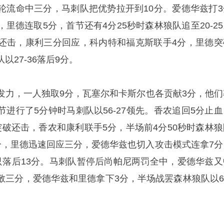
轮流命中三分，马刺队把优势拉开到10分。爱德华兹打3
里德连取5分，首节还有4分25秒时森林狼队追至20-25
还击，康利三分回应，科内特和福克斯联手4分，里德突
27-36落后9分。
发力，一人独取9分，瓦塞尔和卡斯尔也各贡献3分，他们
本节进行了5分钟时马刺队以56-27领先。香农追回5分止
突破还击，香农和康利联手5分，半场前4分50秒时森林狼
三分，里德迅速回应三分，爱德华兹也切入攻击模式连拿7分
只落后13分。马刺队暂停后尚帕尼两罚全中，爱德华兹又
敬三分，爱德华兹和里德拿下3分，半场战罢森林狼队以61