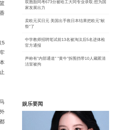
双胞胎同考673分被哈工大同专业录取:想为国
篮
家发展出力
香
卖欧元买日元 美国出手救日本结果把欧元"献
祭"了
中学教师招聘笔试前13名被淘汰后5名进体检
5
官方通报
牢
声称有"内部通道" "黄牛"拆围挡带10人藏匿清
本
洁室被拘
止
马
娱乐要闻
外
都