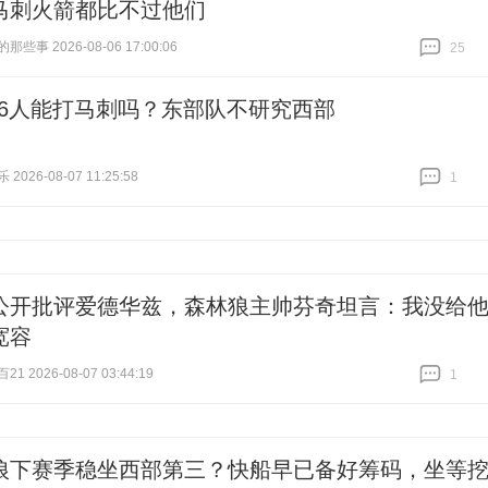
马刺火箭都比不过他们
些事 2026-08-06 17:00:06
25
跟贴
25
76人能打马刺吗？东部队不研究西部
026-08-07 11:25:58
1
跟贴
1
公开批评爱德华兹，森林狼主帅芬奇坦言：我没给
宽容
 2026-08-07 03:44:19
1
跟贴
1
狼下赛季稳坐西部第三？快船早已备好筹码，坐等