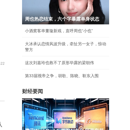
周也热恋结束，六个字暴露单身状态
小酒窝客串董璇新戏，直呼周也“小也”
大冰承认恋情风波升级，牵扯另一女子，惊动
警方
这次刘嘉玲也救不了原形毕露的梁朝伟
22
第33届视帝之争，胡歌、陈晓、靳东入围
财经要闻
队