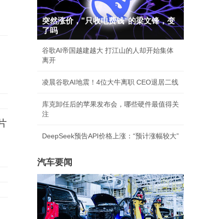
突然涨价，"只收电费钱"的梁文锋，变
了吗
谷歌AI帝国越建越大 打江山的人却开始集体
离开
凌晨谷歌AI地震！4位大牛离职 CEO退居二线
库克卸任后的苹果发布会，哪些硬件最值得关
注
片
DeepSeek预告API价格上涨：“预计涨幅较大”
汽车要闻
提