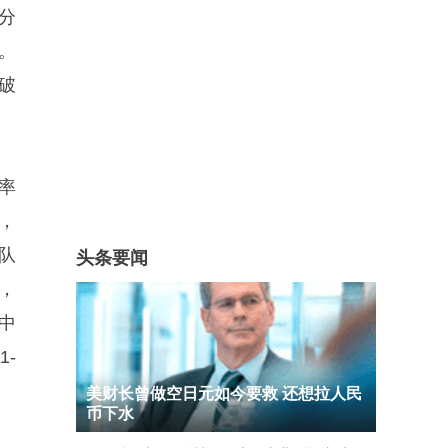
分
。
破
率
血，
队
头条要闻
，
中
-
美财长曾做空日元如今要救 还想拉人民
币下水