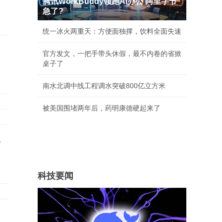
腾讯WorkBuddy领跑AI办公 阿里字节
急了?
统一冰火两重天：方便面独撑，饮料全面失速
官方发文，一把手带头休假，最不内卷的省掀
桌子了
南水北调中线工程调水突破800亿立方米
被美国围堵两年后，药明康德硬起来了
他
科技要闻
挖