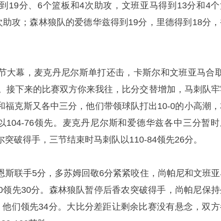
到19分、6个篮板和4次助攻，文班亚马得到13分和4个
次助攻；森林狼队的爱德华兹得到19分，里德得到18分，
节大幕，麦克丹尼尔斯单打还击，卡斯尔和文班亚马合取
分。接下来的比赛双方你来我往，比分交替增加，马刺队牢
和福克斯又各中三分，他们带领球队打出10-0的小高潮，
以104-76领先。麦克丹尼尔斯和爱德华兹各中三分暂时
突破得手，三节结束时马刺队以110-84领先26分。
恩斯联手5分，多苏姆回敬6分紧紧咬住，尚帕尼和文班亚
-90领先30分。森林狼队暂停后香农突破得手，尚帕尼保持
，他们领先34分。大比分差距让剩余比赛没有悬念，双方