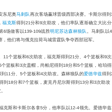
安东尼奥
马刺队
再次客场赢球晋级西部决赛。卡斯尔得到3
，
福克斯
得到21分和9次助攻，他们率队逐渐确立大比分
场做客以139-109战胜
明尼苏达森林狼队
。马刺队以4
赛，他们将与俄克拉荷马城雷霆队争夺西部冠军。
、11个篮板和6次助攻，福克斯得到21分、4个篮板和9次
6个篮板和3次盖帽，尚帕尼得到18分和5个篮板，哈珀得
得到11分、5个篮板和4次助攻。森林狼队的
爱德华兹
得到
得到18分和7个篮板，麦克丹尼尔斯得到13分和3次助攻 
攻。
福克斯和卡斯尔各拿5分，他率队以12-4领先。爱德华兹