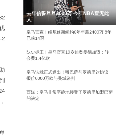
去年信誓旦旦3000万 今年NBA查无此
2
人
优
皇马官宣！维尼修斯续约6年年薪2400万 8年
-2
已获14冠
队史标王！皇马官宣19岁迪奥曼德加盟：转
会费1.4亿欧
助
皇马认栽正式退出！曝巴萨与罗德里达协议
报价6000万欧与曼城谈判
到
24
西媒：皇马非常平静地接受了罗德里加盟巴萨
的决定
，
单