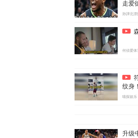
走爱
孙譁北漂拍客
何侦爱体育 2
纹身
喵探娱乐 20
升级