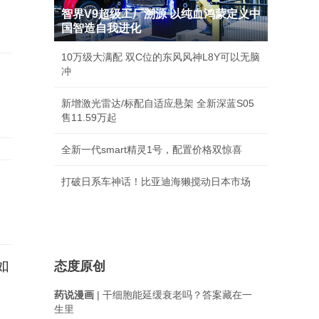
智界V9超级工厂溯源 以纯血鸿蒙定义中
国智造自我进化
10万级大满配 双C位的东风风神L8Y可以无脑
冲
只
新增激光雷达/标配自适应悬架 全新深蓝S05
售11.59万起
全新一代smart精灵1号，配置价格双惊喜
打破日系车神话！比亚迪海獭搅动日本市场
如
态度原创
药说漫画
| 干细胞能延缓衰老吗？答案藏在一
生里