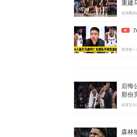
重建
篮球圈里的那
看球图一乐 2
后悔
那份
甜度百分百21
森林