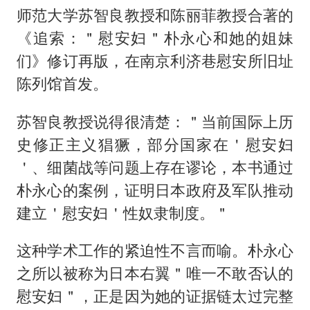
师范大学苏智良教授和陈丽菲教授合著的
《追索：＂慰安妇＂朴永心和她的姐妹
们》修订再版，在南京利济巷慰安所旧址
陈列馆首发。
苏智良教授说得很清楚：＂当前国际上历
史修正主义猖獗，部分国家在＇慰安妇
＇、细菌战等问题上存在谬论，本书通过
朴永心的案例，证明日本政府及军队推动
建立＇慰安妇＇性奴隶制度。＂
这种学术工作的紧迫性不言而喻。朴永心
之所以被称为日本右翼＂唯一不敢否认的
慰安妇＂，正是因为她的证据链太过完整