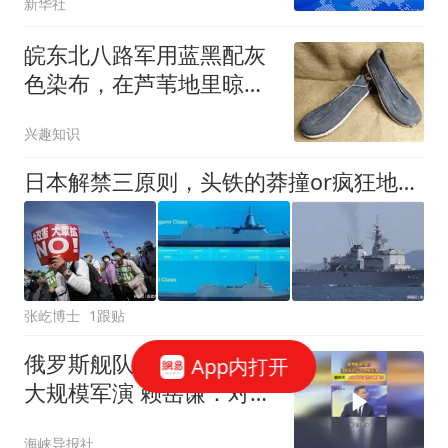
新华社
皖东北八路军用蓝黑配灰
色染布，在芦苇地里晾
晒，地洞里缝制军服
兴趣知识
日本解禁三原则，头铁的莽撞or疯狂地试探？
张屹博士
1跟贴
俄罗斯舰队在日本海进行
App内打开
大规模军演 赖岳谦：对日
发出强烈战略警示
海峡导报社