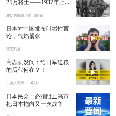
25万将士——1937年上
海，一个民族用命换来的
潘奶奶细说历史
3跟贴
转折点
日本对中国发布叫嚣性言
论，气焰嚣张
透视到底
高志凯发问：给日军送粮
的后代何在？！
主持人璐璐lu
4跟贴
日本民众：必须阻止高市
把日本拖向又一次战争