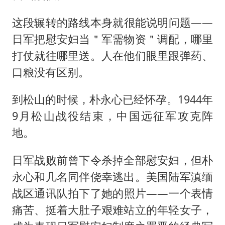
这段辗转的路线本身就很能说明问题——
日军把慰安妇当＂军需物资＂调配，哪里
打仗就往哪里送。人在他们眼里跟弹药、
口粮没有区别。
到松山的时候，朴永心已经怀孕。1944年
9月松山战役结束，中国远征军攻克阵
地。
日军战败前曾下令杀掉全部慰安妇，但朴
永心和几名同伴侥幸逃出。美国陆军滇缅
战区通讯队拍下了她的照片——一个表情
痛苦、挺着大肚子艰难站立的年轻女子，