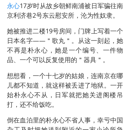
永心
17岁时从故乡朝鲜南浦被日军骗往南
京利济巷2号东云慰安所，沦为性奴隶。
她被推进二楼19号房间，门牌上写着一个
日本名字——＂歌丸＂。从这一刻起，她
不再是朴永心，她是一个编号、一件物
品、一个可以反复使用的＂器具＂。
想想看，一个十七岁的姑娘，连南京在哪
儿都不知道，就这样被丢进了地狱。一开
始朴永心不从，日军就把她关进阁楼吊
打，还不给饭吃。
倒在血泊里的朴永心不省人事，幸亏中国
杂工及时把她送到附近的一家小诊所急