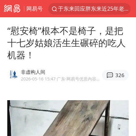
于东来回应胖东来近25年老店年底关闭
网易号
见到女儿瞬间父亲眼里有了光
刘嘉玲晒与周星驰合照
“慰安椅”根本不是椅子，是把
香港刷新1884年以来最高气温纪录
十七岁姑娘活生生碾碎的吃人
独闯南太行的失联女生最后轨迹已确认
机器！
央视新主播李秋莹母校发文祝贺
上门女婿出轨女邻居多年被判重婚罪
非虚构人间
326
2026-05-16 15:47
·广东
·网易号优质内容创作者
国足U17与阿森纳决赛取消 并列冠军
上海全力守护市民“菜篮子”
暑期研学游升温 在旅途中增长知识
猫咪过火把节被抹成黑猫
BLG经理辟谣Bin离队