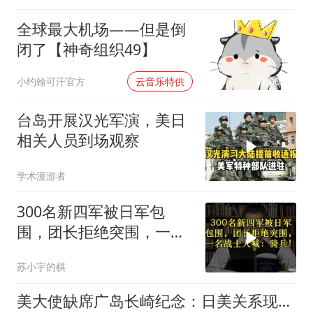
全球最大机场——但是倒
闭了【神奇组织49】
00:02
小约翰可汗官方
云音乐特供
台岛开展汉光军演，美日
相关人员到场观察
学术漫游者
300名新四军被日军包
围，团长拒绝突围，一名
战士大喊：骑兵！
苏小宇的棋
美大使缺席广岛长崎纪念：日美关系现原形，谁才是真正的受害者？