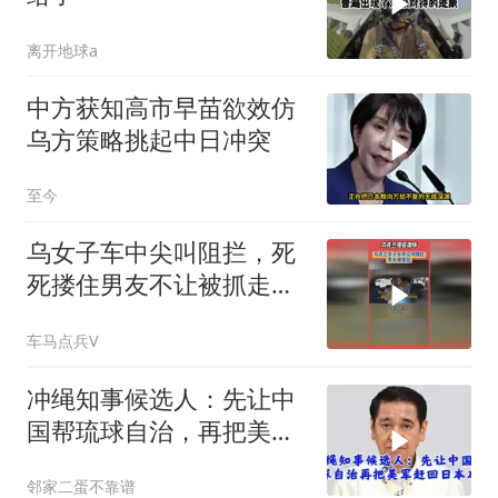
离开地球a
中方获知高市早苗欲效仿
乌方策略挑起中日冲突
至今
乌女子车中尖叫阻拦，死
死搂住男友不让被抓走：
乌克兰强征现场
车马点兵V
冲绳知事候选人：先让中
国帮琉球自治，再把美军
赶回日本本土
邻家二蛋不靠谱