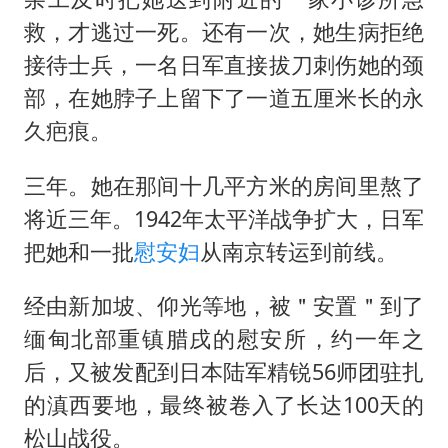
救，才逃过一死。还有一次，她生病拒绝
接待士兵，一名日军直接拔刀刺伤她的颈
部，在她脖子上留下了一道五厘米长的永
久疤痕。
三年。她在那间十几平方米的房间里熬了
将近三年。1942年太平洋战争扩大，日军
把她和一批
慰安妇
从南京转运到前线。
经由新加坡、仰光等地，被＂安置＂到了
缅甸北部重镇腊戌的慰安所，约一年之
后，又被发配到日本陆军精锐56师团驻扎
的滇西要地，最终被卷入了长达100天的
松山战役。