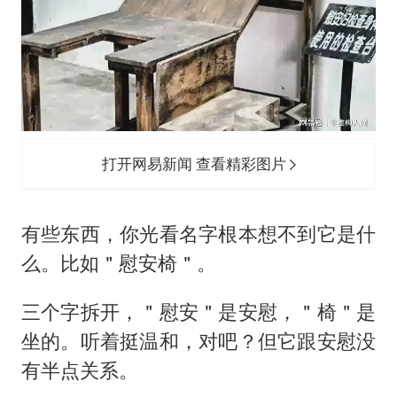
以军士兵把枪口对准中国记者
云南一男子胃中取出180颗铁钉
曹颖儿子首次演长剧
“开学三件套”全线暴涨
总书记点赞的非遗苗绣焕发新生机
打开网易新闻 查看精彩图片
有些东西，你光看名字根本想不到它是什
么。比如＂慰安椅＂。
三个字拆开，＂慰安＂是安慰，＂椅＂是
坐的。听着挺温和，对吧？但它跟安慰没
有半点关系。