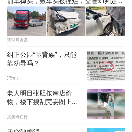
前车掉头，致车头被撞烂，交警却判定全责
环球网资讯
纠正公园“晒背族”，只能
靠劝导吗？
冯海宁
老人明目张胆按摩店偷
物，楼下搜刮完妄图上楼
再偷，盲人老板浑然
搞笑谁在行
天空硬糖消