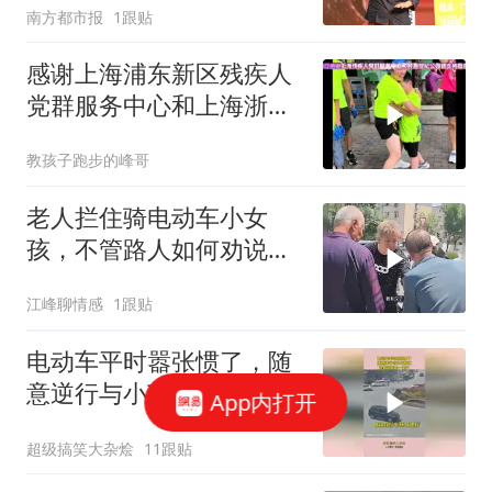
南方都市报
1跟贴
感谢上海浦东新区残疾人
党群服务中心和上海浙商
羚跑世纪公园团支持助盲
教孩子跑步的峰哥
跑志愿者培训
老人拦住骑电动车小女
孩，不管路人如何劝说，
就是不让小女孩走
江峰聊情感
1跟贴
电动车平时嚣张惯了，随
意逆行与小车相撞，这教
App内打开
训能长一辈子
超级搞笑大杂烩
11跟贴