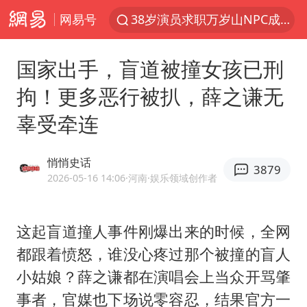
38岁演员求职万岁山NPC成功
网易号
秋天的第一杯奶茶到底有多火
国家出手，盲道被撞女孩已刑
东航：国内客票提前14天免费退改
拘！更多恶行被扒，薛之谦无
四川宜宾市高县4.9级地震致1人死亡
辜受牵连
美股存储板块集体大跌
日本试射“战斧”导弹，国防部回应
悄悄史话
3879
百花奖开幕式
2026-05-16 14:06
·河南
·娱乐领域创作者
胡彦斌韩磊 谁帮谁
台风白海豚实时路径
这起盲道撞人事件刚爆出来的时候，全网
都跟着愤怒，谁没心疼过那个被撞的盲人
广东雷州通报特教老师招聘违规事件
小姑娘？
薛之谦
都在演唱会上当众开骂肇
“新疆阿勒泰八月能滑雪”不实
事者，官媒也下场说零容忍，结果官方一
我国外贸延续良好增长态势