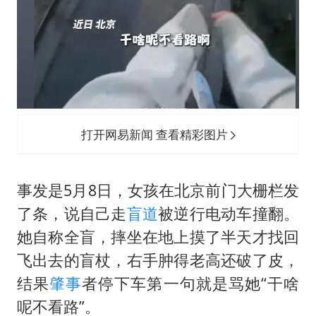
打开网易新闻 查看精彩图片
事发是5月8日，女孩在北京前门大栅栏发
了条，说自己走
盲道
被逆行电动车撞翻。
她自称全盲，摔坐在地上摸了半天才找回
飞出去的盲杖，右手肿得老高还破了皮，
结果
肇事
者停下车第一句就是骂她“干啥
呢不看路”。