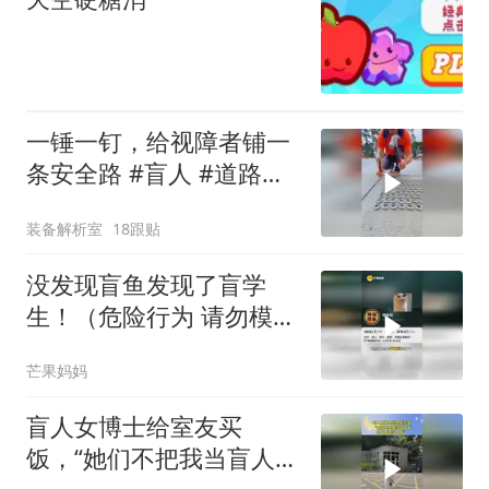
一锤一钉，给视障者铺一
条安全路 #盲人 #道路警
示 #涨知识 #科普
装备解析室
18跟贴
没发现盲鱼发现了盲学
生！（危险行为 请勿模
仿）
芒果妈妈
盲人女博士给室友买
饭，“她们不把我当盲人