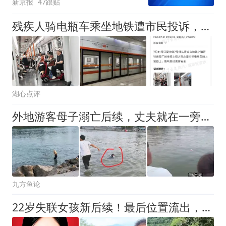
新京报
47跟贴
残疾人骑电瓶车乘坐地铁遭市民投诉，武汉地铁最新回应！
湖心点评
外地游客母子溺亡后续，丈夫就在一旁，求会游泳的人帮忙
九方鱼论
22岁失联女孩新后续！最后位置流出，救援队透露内情，母亲崩溃