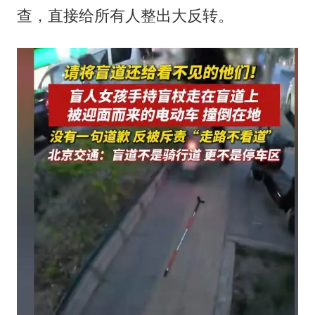
查，直接给所有人整出大反转。
国防部：中国军队坚决反制任何闹海挑衅图谋
今日立秋你咬秋了吗
女儿为争财产堵门阻挠父亲出殡
夯实基础开新局