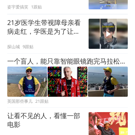
看，也不把我当人看”
姿宇爱搞笑
1跟贴
21岁医学生带视障母亲看
病走红，学医是为了让母
亲能看见
探山城
9跟贴
一个盲人，能只靠智能眼镜跑完马拉松么？这一刻，全球800万志愿者，全都成了他的眼睛！
英国那些事儿
21跟贴
让看不见的人，看懂一部
电影