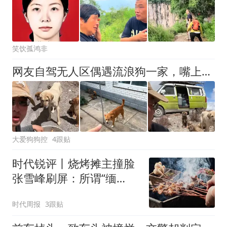
笑饮孤鸿非
网友自驾无人区偶遇流浪狗一家，嘴上说车里没位置不能带狗子，第二天开直播却亲自打脸…评论区有人问能不能收养狗子，网友：想都别想
大爱狗狗控
4跟贴
时代锐评丨烧烤摊主撞脸
张雪峰刷屏：所谓“缅
怀”是对家属的二次伤害
时代周报
3跟贴