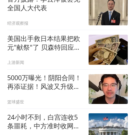
全国人大代表
经济观察报
美国出手救日本结果把欧
元"献祭"了 贝森特回应质
疑
上游新闻
5000万曝光！阴阳合同！
再添证据！风波又升级
了？
篮球盛世
24小时不到，白宫连收5
条噩耗，中方准时收网，
最大输家已浮现