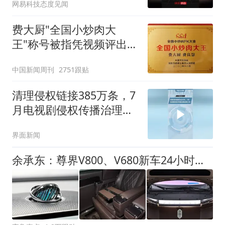
网易科技态度见闻
费大厨"全国小炒肉大
王"称号被指凭视频评出
官方回应
中国新闻周刊
2751跟贴
清理侵权链接385万条，7
月电视剧侵权传播治理成
果公布
界面新闻
余承东：尊界V800、V680新车24小时大定突破3500台