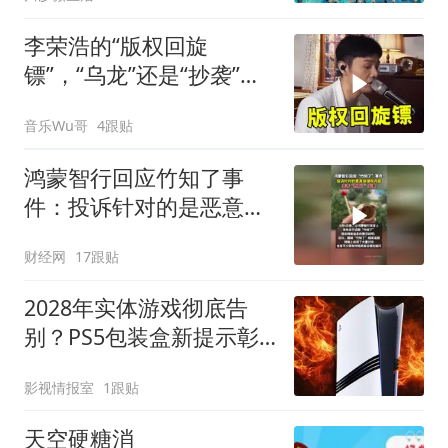
李荣浩的“版权回旋
镖”，“乌龙”还是“抄袭”，
这次真扎心了
音乐Wu哥
4跟贴
鸿蒙智行回应竹知了事
件：投诉针对的是恶意剪
辑、仿冒高管声音、AI丑
财经网
17跟贴
化肖像等
2028年实体游戏彻底告
别？PS5包装盒新提示彰
显索尼坚持到底
影视情报室
1跟贴
天空硬糖消