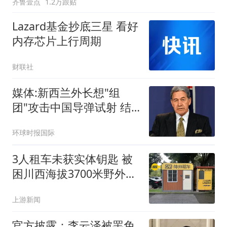
齐鲁壹点
1.2万跟贴
Lazard基金抄底三星 看好
内存芯片上行周期
财联社
媒体:新西兰外长想"组
团"攻击中国导弹试射 结
果被打脸
环球时报国际
3人租车未获实体钥匙 被
困川西海拔3700米野外10
余小时
上游新闻
官方披露：李云泽被罢免