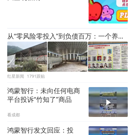
从“零风险零投入”到负债百万：一个养牛项目崩盘后，谁该为农户的贷款买单丨红星调查
红星新闻
1791跟贴
鸿蒙智行：未向任何电商
平台投诉“竹知了”商品
看成都
鸿蒙智行发文回应：投