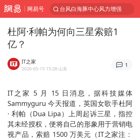
网易号
台风白海豚中心风力增强
向鹏0-3不敌张本智和
杜阿·利帕为何向三星索赔1
百花奖开幕式
亿？
四川宜宾高县4.9级地震致1死
广东雷州通报特教老师招聘违规事件
IT之家
1
“新疆阿勒泰八月能滑雪”不实
2026-05-15 15:28
·山东
刘国正说向鹏打得很窝囊
IT之家 5 月 15 日消息，据科技媒体
我国外贸延续良好增长态势
Sammyguru 今天报道，英国女歌手杜阿
陈幸同晋级WTT横滨冠军赛8强
· 利帕（Dua Lipa）上周起诉三星，指控
国防部：中国军队坚决反制任何闹海挑衅图谋
其未经授权，便将自己的形象用于营销电
宇树科技中一签需缴款7.54万元
视产品，索赔 1500 万美元（IT之家注：