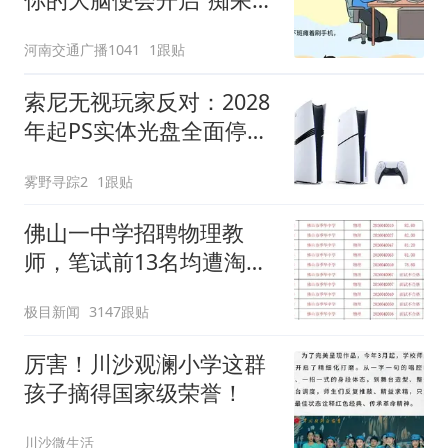
速模式”
河南交通广播1041
1跟贴
索尼无视玩家反对：2028
年起PS实体光盘全面停
售，新包装已印警告
雾野寻踪2
1跟贴
佛山一中学招聘物理教
师，笔试前13名均遭淘
汰？教育局：已叫停招
极目新闻
3147跟贴
聘，成立调查组全面核查
厉害！川沙观澜小学这群
孩子摘得国家级荣誉！
川沙微生活