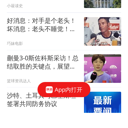
小莜读史
好消息：对手是个老头！
坏消息：老头不睡觉！
875公里把人跑傻了
巧妹电影
蒯曼3-0斯佐科斯采访！总
结取胜的关键点，展望早
田希娜全力拼！
篮球资讯达人
App内打开
沙特、土耳其与巴基斯坦
签署共同防务协议
澎湃新闻