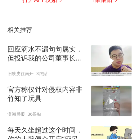
相关推荐
回应滴水不漏句句属实，
但投诉我的公司董事长叫
余x东
旧铁皮往南开
3跟贴
官方称仅针对侵权内容非
竹知了玩具
潇湘晨报
36跟贴
每天久坐超过这个时间，
你的大脑便会开启“痴呆加