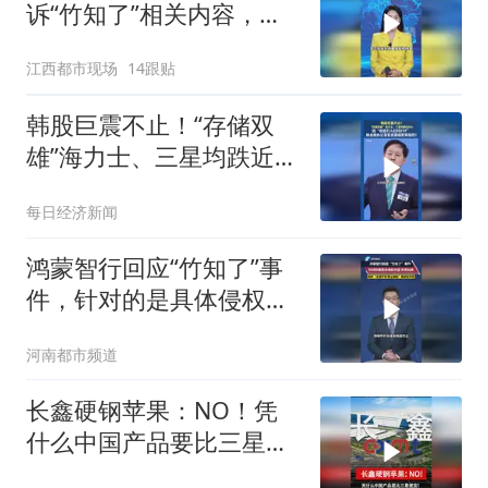
诉“竹知了”相关内容，尊
重正常网络表达和善意批
江西都市现场
14跟贴
评
韩股巨震不止！“存储双
雄”海力士、三星均跌近
9%，韩总统办公室官员面
每日经济新闻
临刑事指控！
鸿蒙智行回应“竹知了”事
件，针对的是具体侵权内
容 并非玩具，网传“全网
河南都市频道
下架 禁止销售”等说法不
实！
长鑫硬钢苹果：NO！凭
什么中国产品要比三星便
宜！