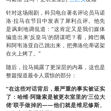
针对这场闹剧，科贝电台著名评论员马诺
洛·拉马在节目中发表了犀利点评。他先
是讽刺地调侃道：“这肯定又是我们媒体
编造出来‘反皇马’的阴谋吧？看，姆巴佩
和阿韦洛亚自己跳出来，把弗洛伦蒂诺架
在火上烤了。”
随后，拉马揭露了更深层的内幕，这也是
整篇报道最令人震惊的部分：
“在这些对话背后，最严重的事实被证实
了：哈维·阿隆索是被更衣室里的‘三位大
佬’联手做掉的——他们就是维尼修斯、