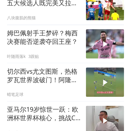
五大候选人既完美又拉
胯，没人能服众！
八块腹肌的熊猫
姆巴佩射手王梦碎？梅西
决赛能否逆袭夺回王座？
叶随雨落k
3跟贴
切尔西vs尤文图斯，热格
罗瓦世界波破门！阿隆索
友谊赛两连败
蜡笔足球
亚马尔19岁惊世一跃：欧
洲杯世界杯核心，挑战C
罗梅西，姆巴佩望尘莫及