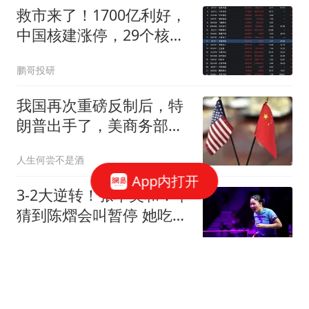
救市来了！1700亿利好，
中国核建涨停，29个核电
股集体涨停
鹏哥投研
我国再次重磅反制后，特
朗普出手了，美商务部长
点名，我国反击
人生何尝不是酒
App内打开
3-2大逆转！张本美和：早
猜到陈熠会叫暂停 她吃黄
牌因没吃透规则
风过乡
台风白海豚越来越危险！
不是风有多大，而是它登