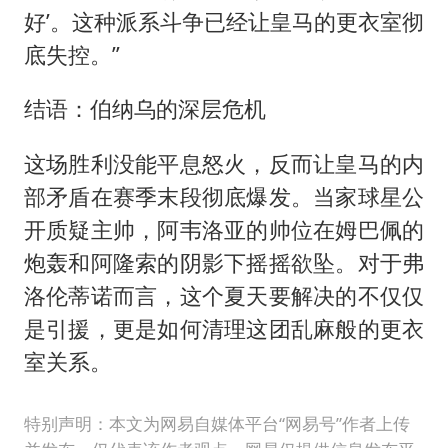
好’。这种派系斗争已经让皇马的更衣室彻
底失控。”
结语：伯纳乌的深层危机
这场胜利没能平息怒火，反而让皇马的内
部矛盾在赛季末段彻底爆发。当家球星公
开质疑主帅，阿韦洛亚的帅位在姆巴佩的
炮轰和阿隆索的阴影下摇摇欲坠。对于弗
洛伦蒂诺而言，这个夏天要解决的不仅仅
是引援，更是如何清理这团乱麻般的更衣
室关系。
特别声明：本文为网易自媒体平台“网易号”作者上传