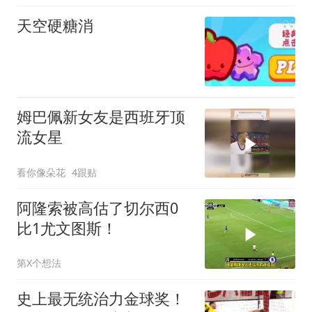
天空硬糖消
姆巴佩新女友是西班牙顶
流女星
看你像朵花
4跟贴
阿隆索被高估了切尔西0
比1尤文图斯！
第X个想法
史上最无统治力金球奖！