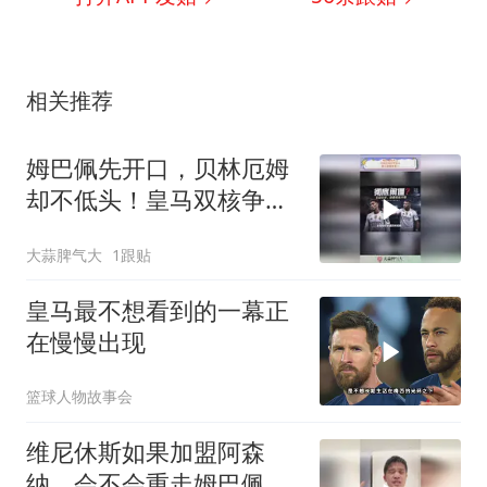
相关推荐
姆巴佩先开口，贝林厄姆
却不低头！皇马双核争第
一
大蒜脾气大
1跟贴
皇马最不想看到的一幕正
在慢慢出现
篮球人物故事会
维尼休斯如果加盟阿森
纳，会不会重走姆巴佩的