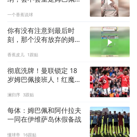
路？
一个香蕉说球
你有没有注意到最后时
刻，那个没有放弃的姆巴
佩
香蕉皮儿
1跟贴
彻底洗牌！曼联锁定 18
岁姆巴佩接班人！红魔天
才直接被弃
澜归序
3跟贴
每体：姆巴佩和阿什拉夫
一同在伊维萨岛休假备战
懂球帝
16跟贴