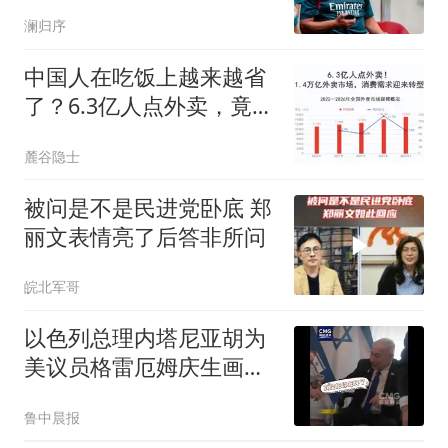
弃用两大水货
澜归序
中国人在吃饭上越来越省
了？6.3亿人点外卖，竟有
40%订单低于15元
麓谷隐士
被问是不是民进党卧底 郑
丽文表情亮了后答非所问
皖北军哥
以色列总理内塔尼亚胡为
美议员格雷厄姆庆生画面
曝光；后者是特朗普盟
鲁中晨报
友，亲以色列“极度鹰派”