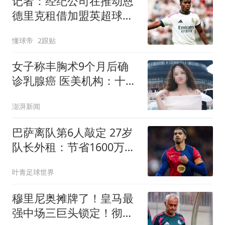
记者：经纪公司在推动恩
德里克租借加盟英超球
队，皇马也同意
懂球帝
2跟贴
女子称丰胸术9个月后确
诊乳腺癌 医美机构：十分
冤枉
澎湃新闻
巴萨离队第6人敲定 27岁
队长外租：节省1600万薪
水 三赢交易
叶青足球世界
穆里尼奥摊牌了！皇马最
强中场三巨头锁定！彻底