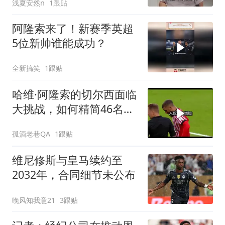
浅夏安然n
1跟贴
阿隆索来了！新赛季英超
5位新帅谁能成功？
全新搞笑
1跟贴
哈维·阿隆索的切尔西面临
大挑战，如何精简46名球
员的阵容？
孤酒老巷QA
1跟贴
维尼修斯与皇马续约至
2032年，合同细节未公布
晚风知我意21
3跟贴