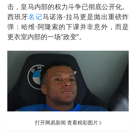
光伏八巨头签署“不低于成本价”倡议
击，皇马内部的权力斗争已彻底公开化。
女子被狗舔脚确诊三级暴露 医生回应
西班牙
名记
马诺洛·拉马更是抛出重磅炸
泰国校园枪击事件已致8死30余伤
弹：哈维·阿隆索的下课并非意外，而是
胡彦斌获《歌手2026》歌王
更衣室内部的一场“政变”。
宇树王兴兴被问了360多个问题
中医教你一招提升气血
我国外贸延续良好增长态势
夯实基础开新局
打开网易新闻 查看精彩图片