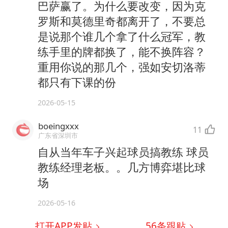
巴萨赢了。为什么要改变，因为克
罗斯和莫德里奇都离开了，不要总
是说那个谁几个拿了什么冠军，教
练手里的牌都换了，能不换阵容？
重用你说的那几个，强如安切洛蒂
都只有下课的份
2026-05-15
boeingxxx
11
广东省深圳市
自从当年车子兴起球员搞教练 球员
教练经理老板。。几方博弈堪比球
场
2026-05-16
打开APP发贴
56
条跟贴