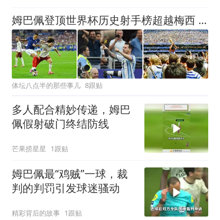
姆巴佩登顶世界杯历史射手榜超越梅西 进球最多的他为何带不回冠军
体坛八点半的那些事儿
8跟贴
多人配合精妙传递，姆巴
佩假射破门终结防线
芒果捞星星
1跟贴
姆巴佩最“鸡贼”一球，裁
判的判罚引发球迷骚动
精彩背后的故事
1跟贴