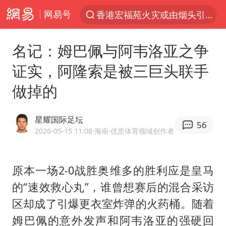
网易号
香港宏福苑火灾或由烟头引起
“电影+”如何激发千亿级消费新活力？
名记：姆巴佩与阿韦洛亚之争
云南一地村民过火把节意外灼伤16人
证实，阿隆索是被三巨头联手
浙江海事局启动Ⅰ级防台应急响应
做掉的
河南南阳低保户为何背上40万元贷款
泰国初中生饮弹自尽前开了26枪
星耀国际足坛
56
预计“白海豚”明晚将在浙江舟山到福建福鼎一带沿海登陆
2026-05-15 11:08
·海南
·优质体育领域创作者
用AI造出新病毒意味着什么
今年第二强台风将带来多大影响
原本一场2-0战胜奥维多的胜利应是皇马
的“速效救心丸”，谁曾想赛后的混合采访
美股创4月份以来最大单周涨幅
区却成了引爆更衣室炸弹的火药桶。随着
俄黑客称掌握北约直接参与袭俄证据
姆巴佩
的意外发声和阿韦洛亚的强硬回