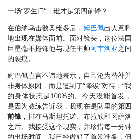
一场“罗生门”：谁才是第四前锋？
在伯纳乌击败奥维多后，
姆巴佩
出人意料
地出现在媒体面前。面对镜头，这位法国
巨星毫不掩饰他与现任主帅
阿韦洛亚
之间
的裂痕。
姆巴佩直言不讳地表示，自己沦为替补并
非身体原因，而是遭到了“降级”对待：“我
的身体状态是100%的。今天没能首发，
是因为教练告诉我，我现在是队里的
第四
前锋
，排在马斯坦托诺、布拉欣和冈萨洛
之后。我接受这个现实，并珍惜每一分钟
的出场时间。我已经做好了首发准备，但