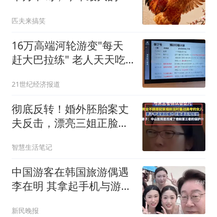
桩好事临门
匹夫来搞笑
16万高端河轮游变"每天
赶大巴拉练" 老人天天吃
保心丸
21世纪经济报道
彻底反转！婚外胚胎案丈
夫反击，漂亮三姐正脸曝
光，细节太讽刺
智慧生活笔记
中国游客在韩国旅游偶遇
李在明 其拿起手机与游客
合影
新民晚报