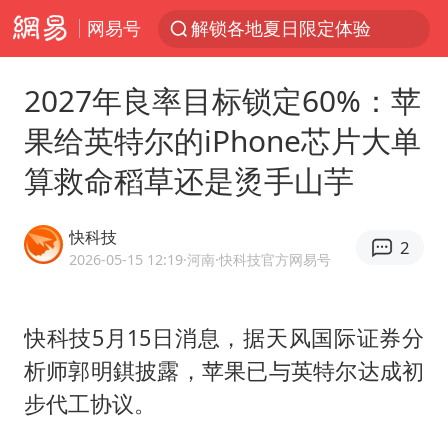
网易号
解锁各地夏日限定体验
视频丨中国东方电气集团原党组副书记、董事宋致远被查
2027年良率目标锁定60%：苹
四川宜宾市珙县发生3.4级地震
果给英特尔的iPhone芯片大单
台风白海豚闭眼浙江上海处于危险半圆
算救命稻草还是烫手山芋
白海豚将正面袭击贯穿浙江
香港宏福苑火灾或由烟头引起
快科技
2
中国父女泰国骑摩托车坠崖1死1伤
2026-05-15 12:19
·河南
·快科技官方网易号
浙江台州《告全体市民书》
网约车司机充电时猝死保险拒赔
快科技5月15日消息，据天风国际证券分
析师郭明錤披露，苹果已与英特尔达成初
周末打虎 宋致远被查
步代工协议。
郑丽文：台湾从来没有“独立”过