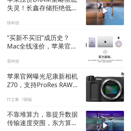
失灵！长鑫存储拒绝低价
供货要求
快科技
“买新不买旧”成历史？
Mac全线涨价，苹果官翻
机一夜爆发
雷科技
苹果官网曝光尼康新相机
Z70，支持ProRes RAW录
制
IT之家
1跟贴
不靠堆算力，靠提升数据
传输速度突围，东方算芯