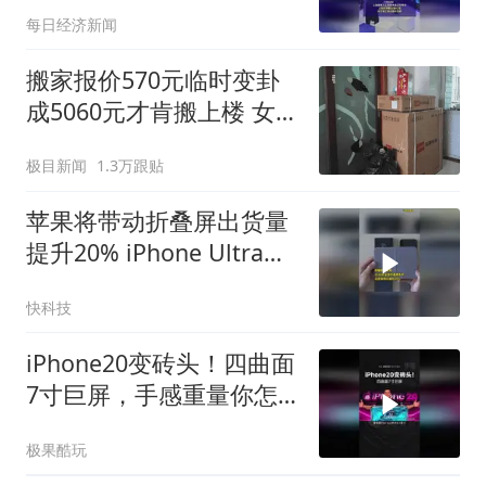
DF1000拿下大会最高SAIL
每日经济新闻
奖项
搬家报价570元临时变卦
成5060元才肯搬上楼 女子
傻眼
极目新闻
1.3万跟贴
苹果将带动折叠屏出货量
提升20% iPhone Ultra备
货量达1000万台
快科技
iPhone20变砖头！四曲面
7寸巨屏，手感重量你怎
么选？
极果酷玩