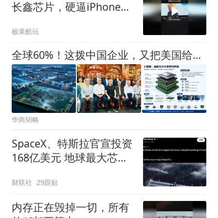
长鑫芯片，硬逼iPhone涨
价
极果酷玩
全球60%！这拨中国企业，又把美国给干慌了
华商韬略
SpaceX、特斯拉官宣投资
168亿美元 地球最大芯片
厂有新进展
财联社
29跟贴
内存正在毁掉一切，所有