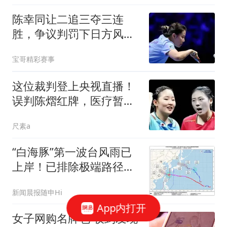
陈幸同让二追三夺三连
胜，争议判罚下日方风度
尽显
宝哥精彩赛事
这位裁判登上央视直播！
误判陈熠红牌，医疗暂停
遭拒，侯英超点破
尺素a
“白海豚”第一波台风雨已
上岸！已排除极端路径，
将在浙江中南沿海登陆，
新闻晨报随申Hi
上海8-11日明显风雨
App内打开
女子网购名牌包 收到发现