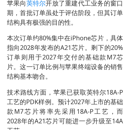
刘浩存百花奖开幕式红裙起舞
苹果向
英特尔
开放了重建代工业务的窗口
女子网购名牌包发现是自己丢的那只
期，首批订单虽处于评估阶段，但其订单
结构具有极强的目的性。
女儿为争财产堵门阻挠父亲出殡
万岁山接盘烂尾恒大文旅城
本次订单约80%集中在iPhone芯片，具体
戚薇谈把脸交给AI
指向2028年发布的A21芯片。剩下的20%
多个明星演唱会取消
订单则用于2027年交付的基础款M7芯
片。这一订单比例与苹果终端设备的销售
习近平心系体育强国建设
结构基本吻合。
技术路线方面，苹果已获取英特尔18A-P
工艺的PDK样例。预计2027年上市的基础
款M7芯片将率先采用18A-P工艺，而
2028年的A21芯片可能进一步升级至14A