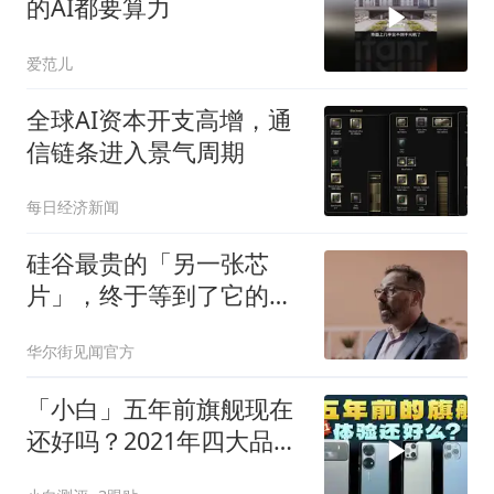
的AI都要算力
爱范儿
全球AI资本开支高增，通
信链条进入景气周期
每日经济新闻
硅谷最贵的「另一张芯
片」，终于等到了它的时
刻
华尔街见闻官方
「小白」五年前旗舰现在
还好吗？2021年四大品牌
实测