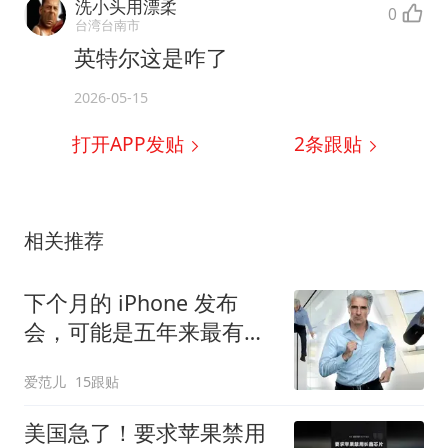
洗小头用漂柔
0
台湾台南市
英特尔这是咋了
2026-05-15
打开APP发贴
2
条跟贴
相关推荐
下个月的 iPhone 发布
会，可能是五年来最有
「活人感」的一次
爱范儿
15跟贴
美国急了！要求苹果禁用