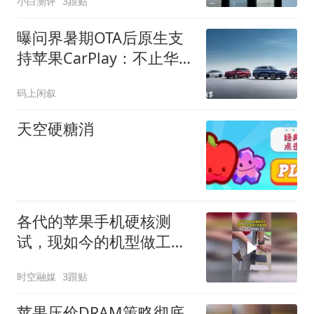
小白测评
3跟贴
曝问界暑期OTA后原生支
持苹果CarPlay：不止华
为乾崑智驾ADS 5
码上闲叙
天空硬糖消
各代的苹果手机硬核测
试，现如今的机型做工愈
发坚固
时空融媒
3跟贴
苹果压价DRAM策略彻底