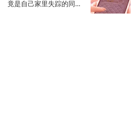
竟是自己家里失踪的同一
只包
环球网资讯
中国驻泰国使馆：希望中
国公民在泰理性有序参与
活动
界面新闻
伊朗公布"被击落美以战机
残骸"：含F-15E、MC-
130J
扬子晚报
李在明果然没让中方失望
180度猛调头不打算放过
日本
热搜