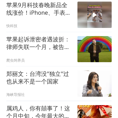
苹果9月科技春晚新品全
线涨价！iPhone、手表、
耳机全都撑不住了
快科技
苹果起诉泄密者遇波折：
律师失联一个月，被告因
二胎推迟提交证据
爬虫饲养员
郑丽文：台湾没"独立"过
也从来不是一个国家
海峡导报社
属鸡人，你有囍事了！这
个月中旬，今年最大的两