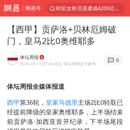
80后女柜员逆袭成4200亿银行副行长
网易号
多地要求领导干部带头休假
四川资阳市原市长王善平被判11年
【西甲】贡萨洛+贝林厄姆破
金饰克价大幅跳涨
门，皇马2比0奥维耶多
24小时不关空调 电费会更低吗
体坛周报
郑国霖回应去景区上班被保安拦下
0
2026-05-15 07:44
·北京
·体坛周报官方账号
浙江舟山21条水上客运航线停航
空调发明出来竟然不是为了给人降温
体坛周报全媒体报道
今年4位周星驰电影配角去世
西甲
第36轮，
皇家马德里
主场2比0轻取已
中国五箭齐发反制美国
经提前降级的皇家奥维耶多，上半场结束
号召领导带头休假 是大家不想休吗
前贡萨洛·加西亚首开纪录，下半场尾段
律师称“梅姨”若满75岁或不适用死刑