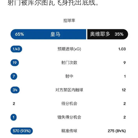
射门被库尔图瓦飞身托出底线。