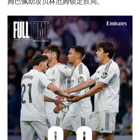
姆巴佩助攻贝林厄姆锁定胜局。
《歌手》歌王之战帮唱嘉宾官宣
“梅姨”准确年龄仍未知
南昌一规划馆现“阴间座椅”字样
上海一酒店房间爬满床虱 住客反被怼
中国经济展现强大韧性和活力