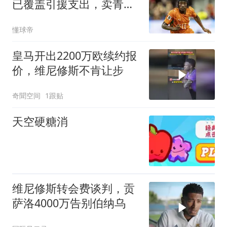
已覆盖引援支出，卖青训
已带来1.8亿欧
懂球帝
皇马开出2200万欧续约报
价，维尼修斯不肯让步
奇聞空间
1跟贴
天空硬糖消
维尼修斯转会费谈判，贡
萨洛4000万告别伯纳乌