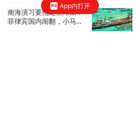
App内打开
南海演习要拖走坐滩船？
菲律宾国内闹翻，小马科
斯这招能撑多久？
青青衫书生
内讧传言都是真的？伊朗
总统公开指责穆杰塔巴：
他被人利用了
湘评中外
罗德里加盟皇马几乎告
吹！巴萨已正式接触曼
城，最终决定权在球员手
易说体坛
中
2642 万大单：采购