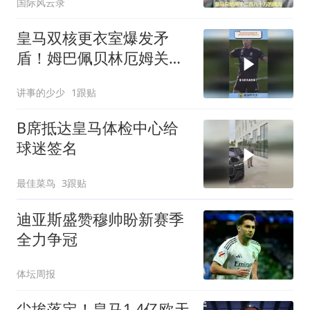
国际风云录
皇马双核更衣室爆发矛
盾！姆巴佩贝林厄姆关系
降至冰点
讲事的少少
1跟贴
B席抵达皇马体检中心给
球迷签名
最佳菜鸟
3跟贴
迪亚斯盛赞穆帅盼新赛季
全力争冠
体坛周报
尘埃落定！皇马1.4亿欧天