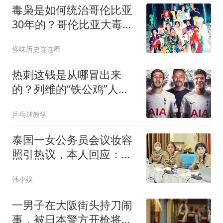
毒枭是如何统治哥伦比亚
30年的？哥伦比亚大毒枭
的奢靡私生活
怪味历史连连看
热刺这钱是从哪冒出来
的？列维的“铁公鸡”人
设，崩了！
乒乓球教学
泰国一女公务员会议妆容
照引热议，本人回应：不
喜欢可以选择不看
韩小娱
一男子在大阪街头持刀闹
事，被日本警方开枪将其