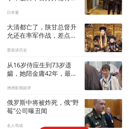
击毙......
日本窗
大清都亡了，陕甘总督升
允还在率军作战，差点为
溥仪打下半壁江山
墨策讲历史
从16岁侍应生到73岁遗
孀，她陪金庸42年，最后
把家产分给了继子女
洲洲影视娱评
俄罗斯中将被炸死，俄“野
莓”公司曝丑闻
名人苟或