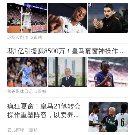
球场没跑道
2跟贴
花1亿引援赚8500万！皇马夏窗神操作，不靠老板硬砸两大巨星
蕾爸退休日记
3跟贴
疯狂夏窗！皇马21笔转会
操作重塑阵容，以卖养买
静待两大强援落地
云儿评球
1跟贴