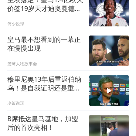
价签19岁天才迪奥曼德，
创队史引援纪录
伟少说球
皇马最不想看到的一幕正
在慢慢出现
篮球人物故事会
穆里尼奥13年后重返伯纳
乌！是自我证明还是重蹈
覆辙
冷饭说球
B席抵达皇马基地，加盟
后的首次亮相！