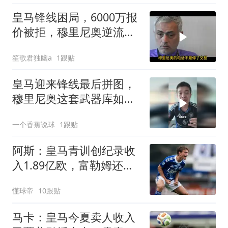
皇马锋线困局，6000万报
价被拒，穆里尼奥逆流而
上
笙歌君独幽a
1跟贴
皇马迎来锋线最后拼图，
穆里尼奥这套武器库如何
激活皇马进攻？
一个香蕉说球
1跟贴
阿斯：皇马青训创纪录收
入1.89亿欧，富勒姆还想
要皮塔奇
懂球帝
10跟贴
马卡：皇马今夏卖人收入