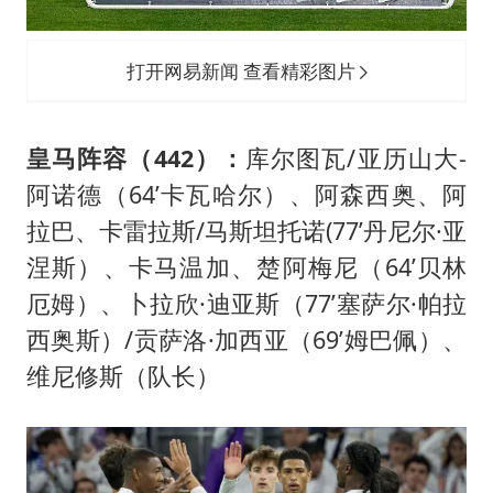
打开网易新闻 查看精彩图片
皇马阵容（442）：
库尔图瓦/亚历山大-
阿诺德（64’卡瓦哈尔）、阿森西奥、阿
拉巴、卡雷拉斯/马斯坦托诺(77’丹尼尔·亚
涅斯）、卡马温加、楚阿梅尼（64’贝林
厄姆）、卜拉欣·迪亚斯（77’塞萨尔·帕拉
西奥斯）/贡萨洛·加西亚（69’姆巴佩）、
维尼修斯（队长）