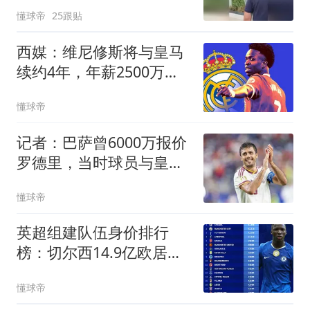
懂球帝
25跟贴
西媒：维尼修斯将与皇马
续约4年，年薪2500万欧
元
懂球帝
记者：巴萨曾6000万报价
罗德里，当时球员与皇马
达成协议
懂球帝
英超组建队伍身价排行
榜：切尔西14.9亿欧居
首，曼城、热刺分列二三
懂球帝