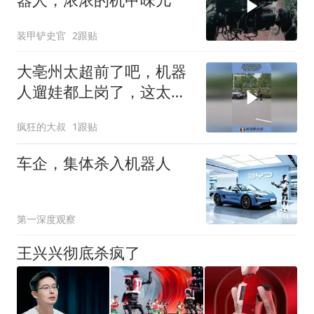
装甲铲史官
2跟贴
大亳州太超前了吧，机器
人遛娃都上岗了，这太让
人惊叹了！
疯狂的大叔
1跟贴
车企，集体杀入机器人
第一深度观察
王兴兴彻底杀疯了