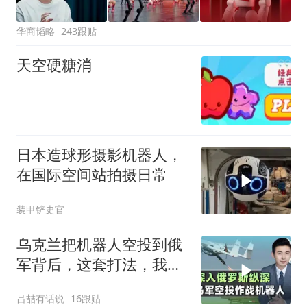
华商韬略
243跟贴
天空硬糖消
日本造球形摄影机器人，
在国际空间站拍摄日常
装甲铲史官
乌克兰把机器人空投到俄
军背后，这套打法，我们
80年前就玩明白了
吕喆有话说
16跟贴