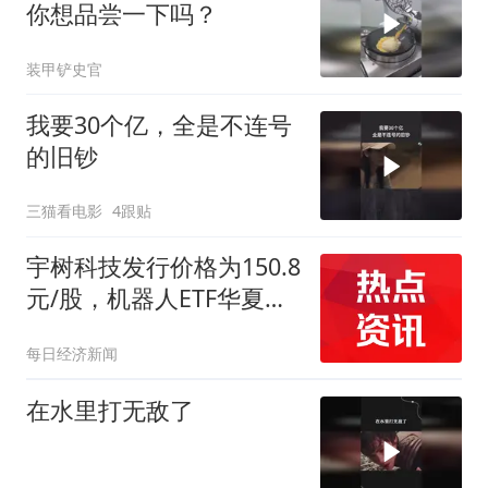
你想品尝一下吗？
装甲铲史官
我要30个亿，全是不连号
的旧钞
三猫看电影
4跟贴
宇树科技发行价格为150.8
元/股，机器人ETF华夏
（562500）近10个交易日
每日经济新闻
净流入超6亿元
在水里打无敌了