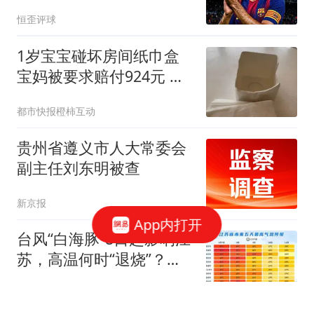
嫖 罗德里转投巴萨！
恒歪评球
1岁宝宝碰坏房间纸巾盒
宝妈被要求赔付924元 酒
店回应
都市快报橙柿互动
贵州省遵义市人大常委会
副主任刘东明被查
新京报
App内打开
台风“白海豚”8日起影响江
苏，高温何时“退烧”？最
新消息来了
现代快报