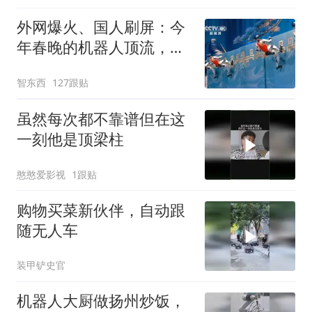
外网爆火、国人刷屏：今
年春晚的机器人顶流，为
什么还是宇树？
智东西
127跟贴
虽然每次都不靠谱但在这
一刻他是顶梁柱
憨憨爱影视
1跟贴
购物买菜新伙伴，自动跟
随无人车
装甲铲史官
机器人大厨做扬州炒饭，