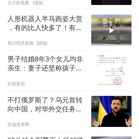
北子影视菌
1跟贴
人形机器人半马跑姿大赏
，有的比人快多了！有
的“状况百出”
每日经济新闻
2跟贴
男子结婚8年3个女儿均非
亲生：妻子还坚称孩子是
我的
封面新闻
不打俄罗斯了？乌元首转
向中国，对华外交任务下
达，中乌局势又变
安珈使者啊