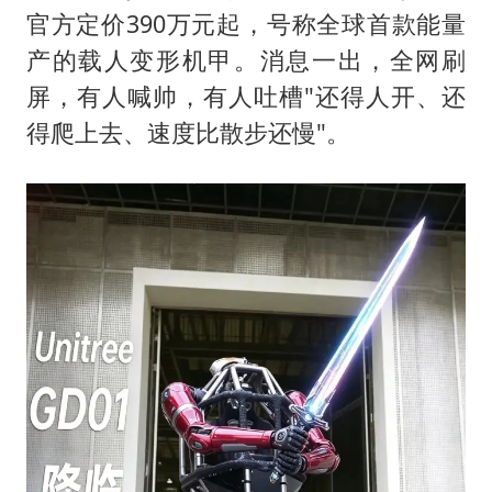
台风白海豚最新路径研判来了
官方定价390万元起，号称全球首款能量
OpenAI为免费用户升级GPT-5.6 Luna
产的载人变形机甲。消息一出，全网刷
船舶避风项目停工 多地全力防台风
屏，有人喊帅，有人吐槽"还得人开、还
我国编制完成新版全月地质图
得爬上去、速度比散步还慢"。
“深圳地面沉降致车辆损坏”不实
男子结婚8年发现3个女儿均非亲生
奋进开新局 实干挑大梁