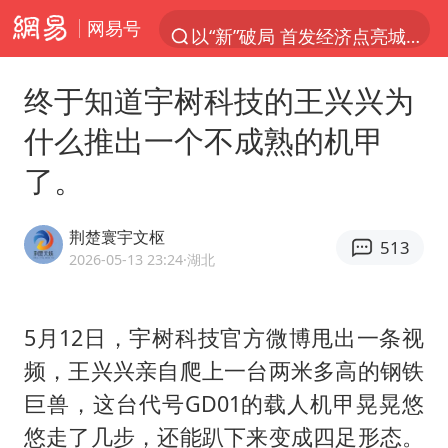
网易号
以“新”破局 首发经济点亮城市消费活力
Meta被判支付5.67亿美元
终于知道宇树科技的王兴兴为
台风白海豚逼近 暴雨大暴雨来袭
什么推出一个不成熟的机甲
47岁妈妈突然产女 26岁女儿：很震惊
了。
阿根廷足协发文力挺因凡蒂诺
中国稀土盘中涨停
荆楚寰宇文枢
513
A股开盘：民爆、CPO等概念走强
2026-05-13 23:24
·湖北
日本广岛民众举行游行反对政府行径
21楼高空抛物嫌疑人被拘留
5月12日，宇树科技官方微博甩出一条视
频，王兴兴亲自爬上一台两米多高的钢铁
男子杀人后逃进深山21年活得像野人
巨兽，这台代号GD01的载人机甲晃晃悠
日韩股市高开跳水 SK海力士下挫转跌
悠走了几步，还能趴下来变成四足形态。