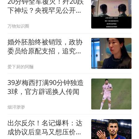
20分钟全军覆灭！歼20跌
下神坛？央视罕见公开，
军方道出残酷真相
万物知识圈
婚外胚胎终被销毁，政协
委员给原配支招，追究男
方伪造证件罪！
爱下厨的阿酾
39岁梅西打满90分钟独造
3球，官方辟谣换人传闻
烟浔渺渺
出尔反尔！名记爆料：达
成协议后皇马又想压价白