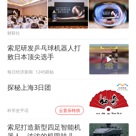
财联社
索尼研发乒乓球机器人打
败日本顶尖选手
每日经济新闻
1245跟贴
探秘上海3日团
00:00
科学史平话
云音乐特供
索尼打造新型四足智能机
器人，浓浓的机甲味儿