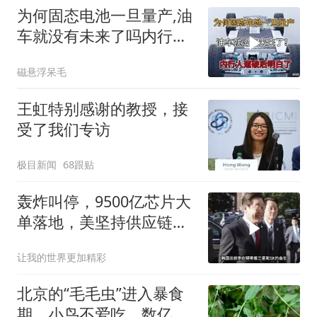
为何固态电池一旦量产,油
车就没有未来了吗内行人
道破后明白了
磁悬浮呆毛
王虹特别感谢的教授，接
受了我们专访
极目新闻
68跟贴
轰炸叫停，9500亿芯片大
单落地，美坚持供应链不
断
让我的世界更加精彩
北京的“毛毛虫”进入暴食
期，小鸟不爱吃，数亿头