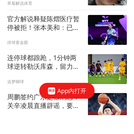
草莓解说体育
官方解说释疑陈熠医疗暂
停被拒！张本美和：已习
惯对手中断比赛
排球黄金眼
连停球都踉跄，1分钟两
球逆转勒沃库森，留力河
床？
追梦聊球
App内打开
周鹏签约广东是假消息！
关辛凌晨直播辟谣，要自
媒体拿出证据来
寒律