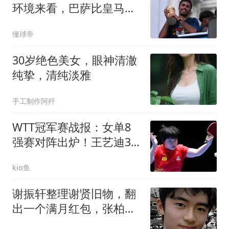
环境来看，巴萨比皇马更
适合自己
懂球帝
30岁绝色美女，眼神清澈
纯挚，清纯淡雅
手工制作阿歼
WTT冠军赛战报：女单8
强赛对阵出炉！王艺迪3-1
大胜伊藤美诚
kio鱼
谢振轩整理谢贤旧物，翻
出一个满月红包，张柏芝
看了沉默好久