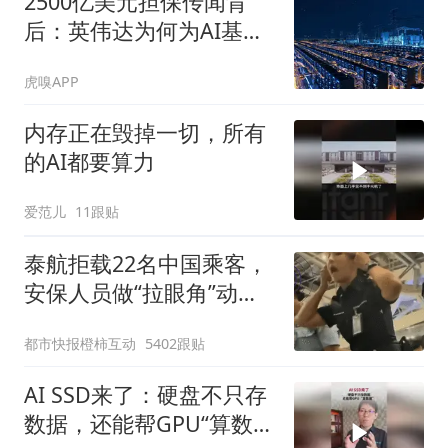
2500亿美元担保传闻背
后：英伟达为何为AI基建
押上信用
虎嗅APP
内存正在毁掉一切，所有
的AI都要算力
爱范儿
11跟贴
泰航拒载22名中国乘客，
安保人员做“拉眼角”动
作，泰国机场最新回应：
都市快报橙柿互动
5402跟贴
拒绝登机决定由航司作
出；亲历者：曾承诺免费
AI SSD来了：硬盘不只存
改签但没兑现
数据，还能帮GPU“算数