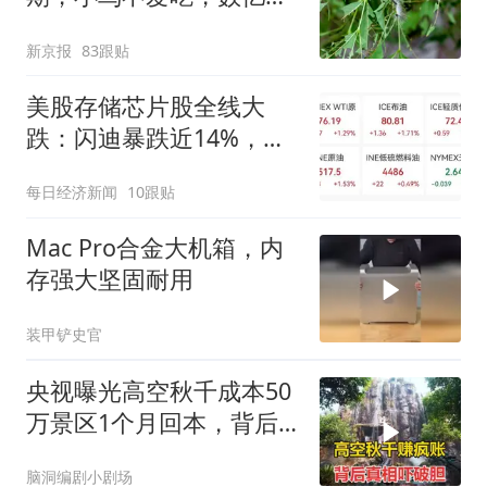
小蜂迎战
新京报
83跟贴
美股存储芯片股全线大
跌：闪迪暴跌近14%，西
部数据跌超19%，SK海力
每日经济新闻
10跟贴
士跌6%，美光下跌近4%
｜美股开盘
Mac Pro合金大机箱，内
存强大坚固耐用
装甲铲史官
央视曝光高空秋千成本50
万景区1个月回本，背后
真相让人后怕
脑洞编剧小剧场