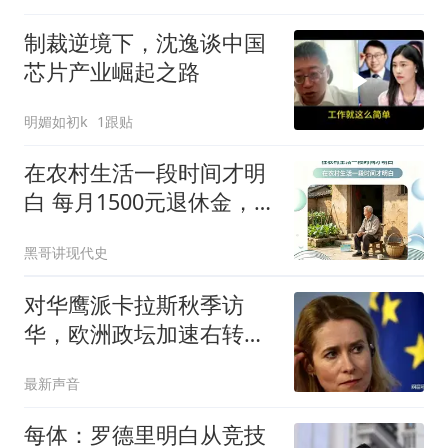
制裁逆境下，沈逸谈中国
芯片产业崛起之路
明媚如初k
1跟贴
在农村生活一段时间才明
白 每月1500元退休金，对
农村老人有多关键
黑哥讲现代史
对华鹰派卡拉斯秋季访
华，欧洲政坛加速右转，
中国反迎来新机遇？
最新声音
每体：罗德里明白从竞技