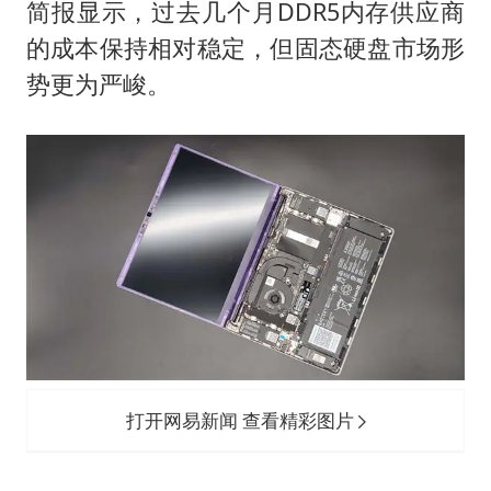
女子利用漏洞0元薅走3000多件家电
简报显示，过去几个月DDR5内存供应商
24小时不关空调 电费会更低吗
的成本保持相对稳定，但固态硬盘市场形
势更为严峻。
奋进开新局 实干挑大梁
打开网易新闻 查看精彩图片