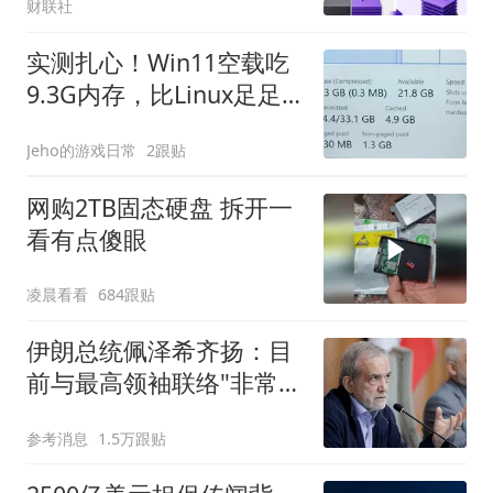
财联社
实测扎心！Win11空载吃
9.3G内存，比Linux足足
多一倍
Jeho的游戏日常
2跟贴
网购2TB固态硬盘 拆开一
看有点傻眼
凌晨看看
684跟贴
伊朗总统佩泽希齐扬：目
前与最高领袖联络"非常困
难"
参考消息
1.5万跟贴