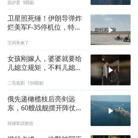
四夕君
9跟贴
卫星照死锤！伊朗导弹炸
烂美军F-35停机位，特朗
普这回真兜不住了
王同学来了
女孩刚嫁人，婆婆就要给
儿媳立规矩，不料儿媳不
是好惹的！
二毛追剧
150跟贴
俄先递橄榄枝后亮剑远
东，60艘战舰摆开阵仗，
日本敢动北方四岛？
环球军武密语