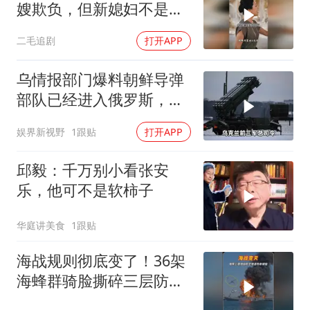
嫂欺负，但新媳妇不是好
惹的！
二毛追剧
打开APP
乌情报部门爆料朝鲜导弹
部队已经进入俄罗斯，乌
军40天任务失败
娱界新视野
1跟贴
打开APP
邱毅：千万别小看张安
乐，他可不是软柿子
华庭讲美食
1跟贴
海战规则彻底变了！36架
海蜂群骑脸撕碎三层防空
体系