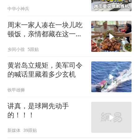
来麻烦
中华小神兵
周末一家人凑在一块儿吃
顿饭，亲情都藏在这一饭
一菜里
乡间小徐
5跟贴
黄岩岛立规矩，美军司令
的喊话里藏着多少玄机
铁甲雄狮
讲真，是球网先动手
的！！！
新媒体
39跟贴