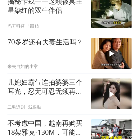
揭秘卡戎——这颗被冥王
星染红的双生伴侣
冯哥科普
1跟贴
70多岁还有夫妻生活吗？
来去自如的小章
儿媳妇霸气连抽婆婆三个
耳光，忍无可忍无须再
忍，太解气了！
二毛追剧
62跟贴
不考虑中国，越南再购买
18架雅克-130M，可能惹