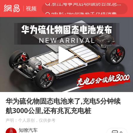
视频
“电影+”如何激发千亿级消费新活力？
光伏八巨头签署“不低于成本价”倡议
泰国初中生饮弹自尽前开了26枪
预计“白海豚”明晚将在浙江舟山到福建福鼎一带沿海登陆
用AI造出新病毒意味着什么
实时追踪台风白海豚
美股创4月份以来最大单周涨幅
00:00
03:05
俄黑客称掌握北约直接参与袭俄证据
Play
Ent
full
王宝强回应首次提名百花影帝
华为硫化物固态电池来了,充电5分钟续
航3000公里,还有兆瓦充电桩
泰国校园枪击事件已致8死30余伤
声明：个人原创，仅供参考
王虹邓煜的同学获统计学界诺贝尔奖
知嘹汽车