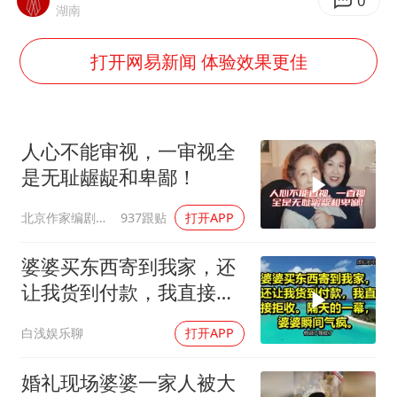
胡彦斌获《歌手2026》歌王
0
湖南
“中国蔬菜之乡”最高温达41.8℃
打开网易新闻 体验效果更佳
美参院通过一项对俄能源领域制裁法案
2名小孩玩手机低头幅度近乎折叠
福建省泉州市委书记张毅恭接受纪律审查和监察调查
人心不能审视，一审视全
79岁老人被城管撞倒后离世案一审开庭
是无耻龌龊和卑鄙！
夯实基础开新局
北京作家编剧肥猪满圈
937跟贴
打开APP
婆婆买东西寄到我家，还
让我货到付款，我直接拒
收。隔天的一幕，婆婆瞬
白浅娱乐聊
打开APP
间气疯
婚礼现场婆婆一家人被大