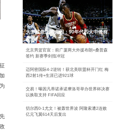
大梦鲨鱼上将尤因：90年代四大中锋有
多强
北京男篮官宣：前广厦两大外援布朗+桑普森
签约 新赛季剑指冲冠
征
迈阿密国际4-2逆转！获北美联盟杯开门红 梅
加
西2射1传+生涯已进921球
年为
交易！曝因凡蒂诺承诺摩洛哥举办世界杯决赛
以换取支持 FIFA回应
切尔西0-1尤文！被轰世界波 阿隆索遭2连败
亿元飞翼614天后复出
先
政