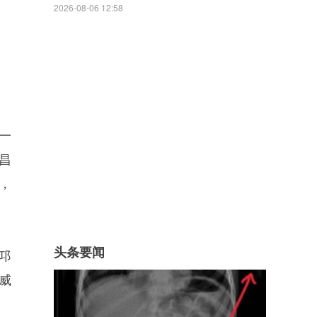
2026-08-06 12:58
一
昌
，
头条要闻
邛
威