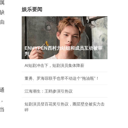
属
娱乐要闻
缺
由
ENHYPEN西村力站姐和成员互动被审
判
AI短剧冲击下，短剧演员集体降薪
董勇、罗海琼联手也带不动这个“拖油瓶”！
通
江海潮生：王鸥参演引热议
张，
短剧演员登百花奖引热议，圈层壁垒被实力击
限当
碎