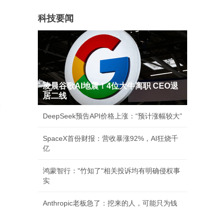
科技要闻
凌晨谷歌AI地震！4位大牛离职 CEO退
居二线
DeepSeek预告API价格上涨：“预计涨幅较大”
SpaceX首份财报：营收暴涨92%，AI狂烧千
亿
鸿蒙智行："竹知了"相关投诉均有明确侵权事
实
Anthropic老板急了：挖来的人，可能只为钱