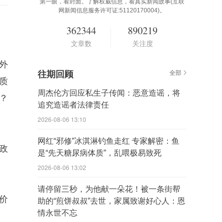
第一眼，看封面。了解权威信息，看真实新闻故事(互联
网新闻信息服务许可证:51120170004)。
362344
890219
文章数
关注度
外
往期回顾
全部
质
周杰伦方回应私生子传闻：恶意造谣，将
？
追究造谣者法律责任
2026-08-06 13:10
网红“邪修”冰淇淋钓鱼走红 专家解密：鱼
政
是“先天糖尿病体质”，乱喂极易致死
2026-08-06 13:02
请停留三秒，为他献一朵花！被一条街帮
价
助的“煎饼叔叔”去世，家属致谢好心人：恩
情永世不忘