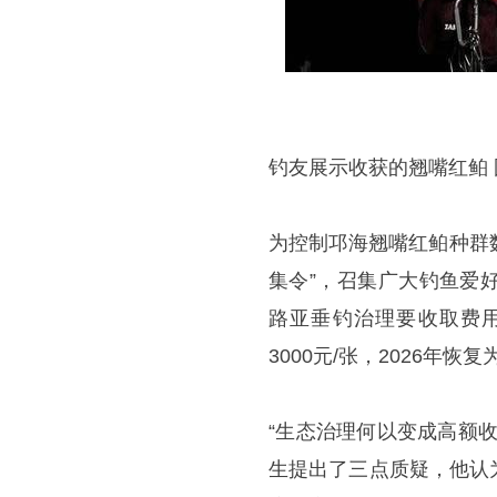
钓友展示收获的翘嘴红鲌
为控制邛海翘嘴红鲌种群数
集令”，召集广大钓鱼爱
路亚垂钓治理要收取费用，2
3000元/张，2026年恢复
“生态治理何以变成高额
生提出了三点质疑，他认