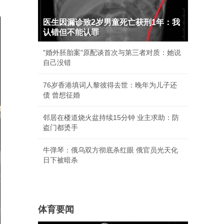
医生因漏诊致2岁男童死亡获刑1年：我
认错但不能认罪
"婚外胚胎案"原配谈首次与第三者对质：她说
自己没错
76岁香港填词人黎彼得去世：晚年为儿子还
债 曾想征婚
邻居在楼道烧火盆持续15分钟 业主求助：防
盗门都烫手
牛弹琴：俄乌双方彻底杀红眼 俄官员光天化
日下被暗杀
体育要闻