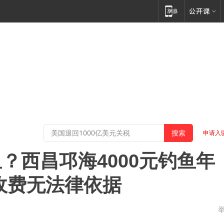
申请入
？西昌邛海4000元钓鱼年
收费无法律依据