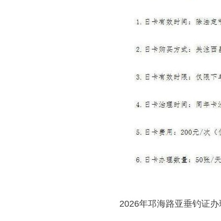
2026年邛海路亚垂钓证