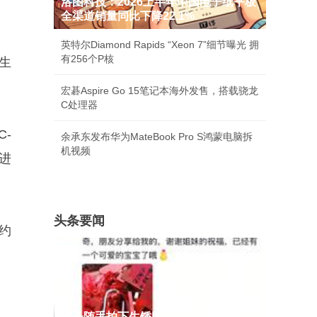
洛图科技：2026上半年中国电子纸平板
全渠道销量同比下降22.1%
英特尔Diamond Rapids “Xeon 7”细节曝光 拥
有256个P核
化生
宏碁Aspire Go 15笔记本海外发售，搭载骁龙
C处理器
-
余承东发布华为MateBook Pro S鸿蒙电脑拆
机视频
态进
头条要闻
约
女子随手拍下生锈同心锁发到网上 没想