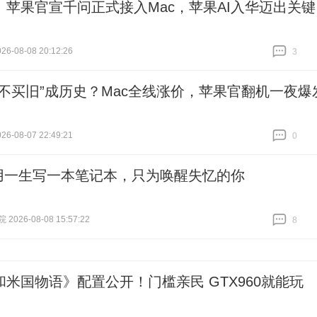
！苹果官宣千问正式接入Mac，苹果AI入华迈出关键
6-08-08 20:12:26
3
跟贴
3
新不买旧”成历史？Mac全线涨价，苹果官翻机一夜爆
6-08-07 22:49:21
0
跟贴
0
用一生写一本笔记本，只为唤醒失忆的你
026-08-08 15:57:22
8
跟贴
8
和米国物语》配置公开！门槛亲民 GTX960就能玩