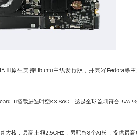
 III原生支持Ubuntu主线发行版，并兼容Fedora等
ainboard III搭载进迭时空K3 SoC，这是全球首颗符合RVA2
计算大核，最高主频2.5GHz，另配备8个AI核，提供最高