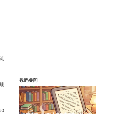
主流
数码要闻
3规
60