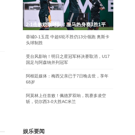
2-1击败欧联球队！皇马热身赛3胜1平
蓉城0-1玉昆 中超6轮不胜仍13分领跑 奥斯卡
头球制胜
受台风影响！明日之星冠军杯决赛取消，U17
国足与阿森纳并列冠军
阿根廷媒体：梅西父亲已于7日晚去世，享年
68岁
阿莫林上任首败！佩德罗双响，凯赛多凌空
斩，切尔西3-0大胜AC米兰
娱乐要闻