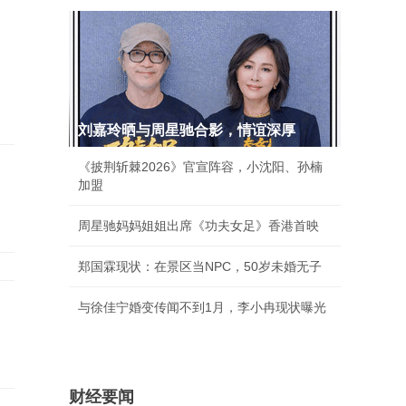
刘嘉玲晒与周星驰合影，情谊深厚
《披荆斩棘2026》官宣阵容，小沈阳、孙楠
加盟
周星驰妈妈姐姐出席《功夫女足》香港首映
郑国霖现状：在景区当NPC，50岁未婚无子
与徐佳宁婚变传闻不到1月，李小冉现状曝光
财经要闻