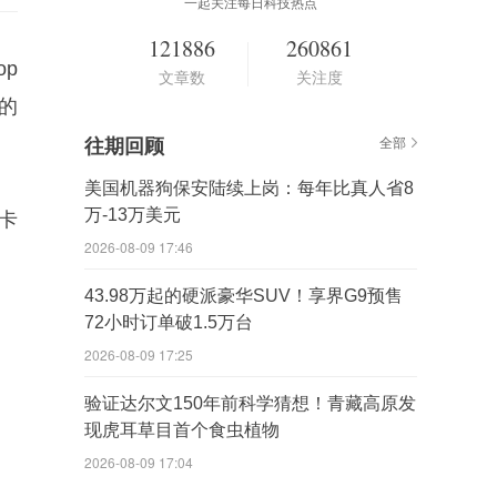
一起关注每日科技热点
121886
260861
op
文章数
关注度
件的
往期回顾
全部
美国机器狗保安陆续上岗：每年比真人省8
万-13万美元
D卡
2026-08-09 17:46
43.98万起的硬派豪华SUV！享界G9预售
72小时订单破1.5万台
2026-08-09 17:25
验证达尔文150年前科学猜想！青藏高原发
现虎耳草目首个食虫植物
2026-08-09 17:04