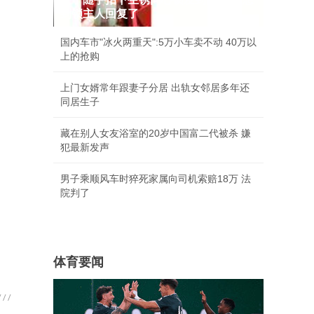
到锁主人回复了
国内车市"冰火两重天":5万小车卖不动 40万以
上的抢购
上门女婿常年跟妻子分居 出轨女邻居多年还
同居生子
藏在别人女友浴室的20岁中国富二代被杀 嫌
犯最新发声
男子乘顺风车时猝死家属向司机索赔18万 法
院判了
体育要闻