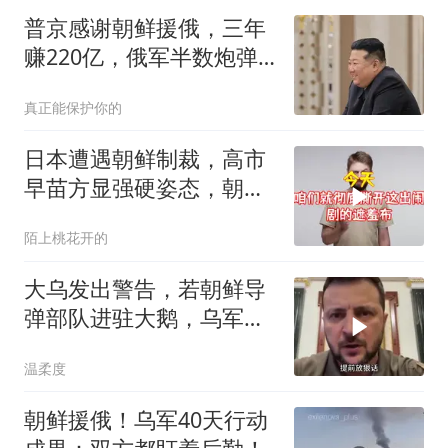
普京感谢朝鲜援俄，三年
赚220亿，俄军半数炮弹
靠平壤
真正能保护你的
日本遭遇朝鲜制裁，高市
早苗方显强硬姿态，朝鲜
导弹即刻发射
陌上桃花开的
大乌发出警告，若朝鲜导
弹部队进驻大鹅，乌军将
立即摧毁？
温柔度
朝鲜援俄！乌军40天行动