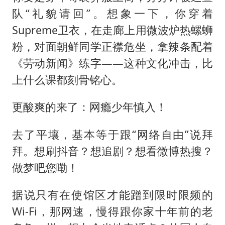
队“礼貌请回”。想象一下，你穿着
Supreme卫衣，在走廊上用微波炉热螺蛳
粉，对面朝鲜同学正襟危坐，拿辣条配着
《劳动新闻》练字——这种文化冲击，比
上什么课都刻骨铭心。
更酸爽的来了：网瘾少年慎入！
去了平壤，基本等于跟“网络自由”说拜
拜。想刷抖音？想追剧？想看微博热搜？
做梦吧您嘞！
据说只有在使馆区才能蹭到限时限频的
Wi-Fi，那网速，慢得跟你家十年前的老