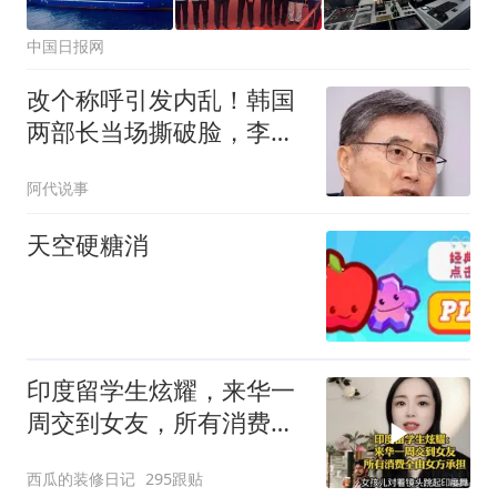
中国日报网
改个称呼引发内乱！韩国
两部长当场撕破脸，李在
明陷入死局
阿代说事
天空硬糖消
印度留学生炫耀，来华一
周交到女友，所有消费全
由女方承担
西瓜的装修日记
295跟贴