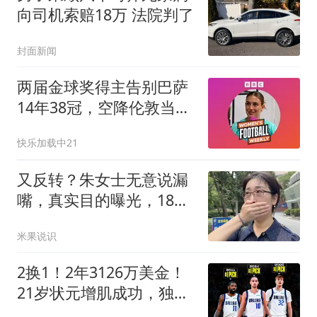
向司机索赔18万 法院判了
封面新闻
两届金球奖得主告别巴萨
14年38冠，空降伦敦当
underdog：普特拉斯亲
快乐加载中21
述为何选择从头再来
又反转？朱女士无意说漏
嘴，真实目的曝光，18岁
女儿成“牺牲品”
米果说识
2换1！2年3126万美金！
21岁状元增肌成功，独行
侠酝酿大交易