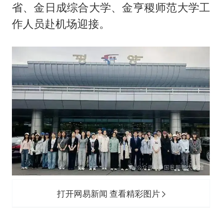
以军士兵把枪口对准中国记者
省、金日成综合大学、金亨稷师范大学工
笔试第一被劝弃考涉事副校长被撤职
作人员赴机场迎接。
构建更高水平的全民健身公共服务体系
萌娃帮爷爷脱玉米 卖力干活超可爱
灌溉水坝被隔成鱼塘 村民投诉20余年
奋力开创中国式现代化建设新局面
打开网易新闻 查看精彩图片