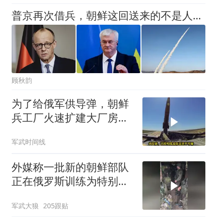
普京再次借兵，朝鲜这回送来的不是人，是瞄准更大目标的一张王牌
顾秋韵
为了给俄军供导弹，朝鲜
兵工厂火速扩建大厂房，
还用土把它埋了
军武时间线
外媒称一批新的朝鲜部队
正在俄罗斯训练为特别军
事行动做准备
军武大狼
205跟贴