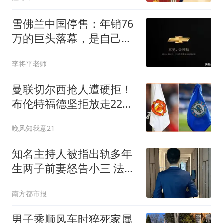
雪佛兰中国停售：年销76
万的巨头落幕，是自己失
败还是国产崛起？
李将平老师
曼联切尔西抢人遭硬拒！
布伦特福德坚拒放走22球
中锋
晚风知我意21
知名主持人被指出轨多年
生两子前妻怒告小三 法院
判了
南方都市报
男子乘顺风车时猝死家属