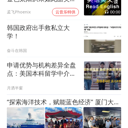
过
00:00
孟飞Phoenix
云音乐特供
韩国政府出手救私立大
学！
奋斗在韩国
申请优势与机构差异全盘
点：美国本科留学中介排
名解析
月洒半窗
“探索海洋技术，赋能蓝色经济” 厦门大学“嘉庚号”科考船首次停靠马来西亚沙巴