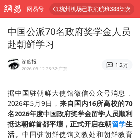
网易号
杭州机场已取消航班388架次
中国籍豪华游艇富商之子在泰国被杀
中国公派70名政府奖学金人员
王艺迪无缘横滨赛决赛
赴朝鲜学习
浙江省委书记王浩再调度：该停下的坚决停下来，让社会面静下来
《披荆斩棘2026》阵容官宣
深度报
1.2万
中国第1高楼阻尼器摆动明显
2026-05-12 23:32
·广东
国足U17与阿森纳决赛取消 并列冠军
据中国驻朝鲜大使馆微信公众号消息，
《龙餐馆》 冲奖
2026年5月9日，
来自国内16所高校的70
上门女婿出轨女邻居多年被判重婚罪
名2026年度中国政府奖学金留学人员顺利
2025年小学教师减少13.19万
抵达朝鲜首都平壤，正式开启在朝
留学
生
女子发现前夫婚内与第三者育子
活。
中国驻朝鲜使馆文教处和朝鲜教育