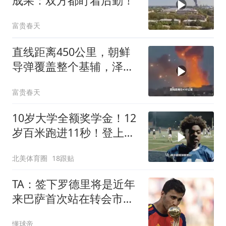
成果：双方都盯着后勤！
富贵春天
直线距离450公里，朝鲜
导弹覆盖整个基辅，泽连
斯基严厉谴责
富贵春天
10岁大学全额奖学金！12
岁百米跑进11秒！登上超
级碗C位的最快神童如今
北美体育圈
18跟贴
怎样了？
TA：签下罗德里将是近年
来巴萨首次站在转会市场
的主导位置上
懂球帝