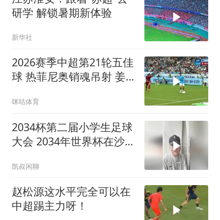
研学 解锁暑期新体验
新华社
2026赛季中超第21轮五佳
球 热菲尼奥销魂吊射 姜
至鹏大鹏展翅
咪咕体育
2034杯第二届小学生足球
大会 2034年世界杯在沙特
举办 董路 凯叔闲聊
凯叔闲聊
赵松源这水平完全可以在
中超踢主力呀！