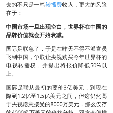
关之琳否认与27岁模特的恋情
去的不只是一笔
转播费
收入，更大的风险
村民谈“梅姨”：叫的其实是“媒姨”
在于：
中方回应日本广岛核爆81周年
中国市场一旦出现空白，世界杯在中国的
中国五箭齐发反制美国
品牌价值就会开始衰减。
韩国到底有多热
国际足联急了，于是在昨天不得不派官员
龚宝冬烈士安葬仪式举行
飞到中国，争取让央视购买今年世界杯的
中国经济展现强大韧性和活力
电视转播权，并提出将报价降低50%以
上。
国际足联从最初的要价3亿美元，到现在
降到1.2亿至1.5亿美元之间，但这仍然高
于央视愿意接受的8000万美元，那么仅存
的4000多万美元的价格分歧，双方会怎样