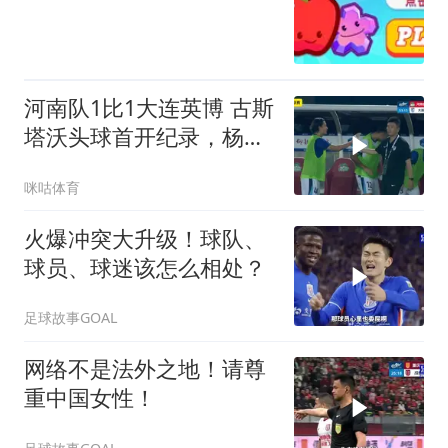
河南队1比1大连英博 古斯
塔沃头球首开纪录，杨铭
锐助大连扳平比分
咪咕体育
火爆冲突大升级！球队、
球员、球迷该怎么相处？
足球故事GOAL
网络不是法外之地！请尊
重中国女性！