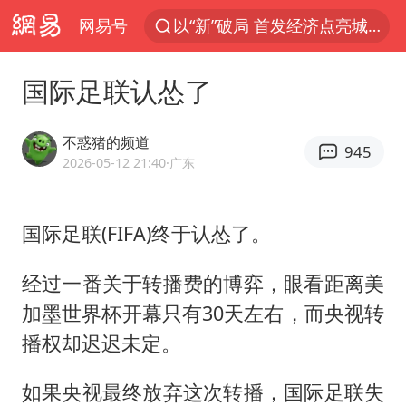
网易号
以“新”破局 首发经济点亮城市消费活力
台风白海豚即将进入48小时警戒线
国际足联认怂了
郑国霖回应去景区上班被保安拦下
中央气象台发布台风黄色预警
不惑猪的频道
945
80后女柜员逆袭成4200亿银行副行长
2026-05-12 21:40
·广东
感觉全东北都在等7号
国际足联(FIFA)终于认怂了。
扎哈罗娃批广岛市长不提美国原子弹
女子利用漏洞0元薅走3000多件家电
经过一番关于转播费的博弈，眼看距离美
金饰克价大幅跳涨
加墨世界杯开幕只有30天左右，而央视转
多地要求领导干部带头休假
播权却迟迟未定。
对话重庆地铁吐血女孩
如果央视最终放弃这次转播，国际足联失