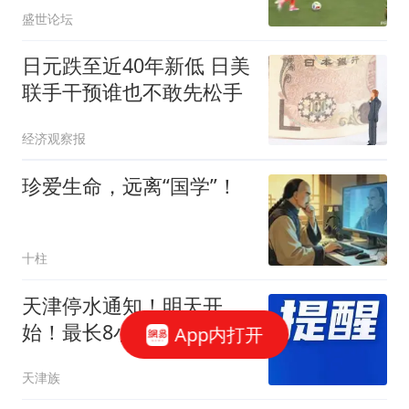
盛世论坛
日元跌至近40年新低 日美
联手干预谁也不敢先松手
经济观察报
珍爱生命，远离“国学”！
十柱
天津停水通知！明天开
始！最长8小时！这些小
App内打开
区、单位将受影响...
天津族