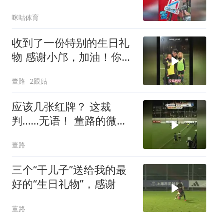
是借口，队友赵松源太牛
咪咕体育
了
收到了一份特别的生日礼
物 感谢小邝，加油！你是
平台上走出的第一位职业
董路
2跟贴
球员！
应该几张红牌？ 这裁
判……无语！ 董路的微博
视频
董路
三个“干儿子”送给我的最
好的“生日礼物”，感谢
董路