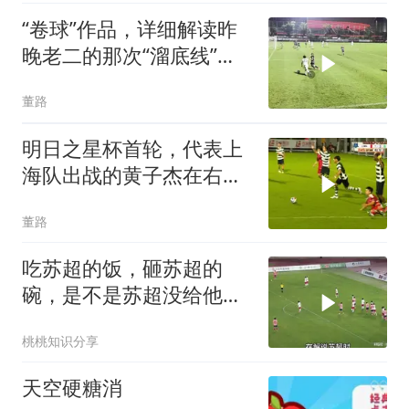
“卷球”作品，详细解读昨
晚老二的那次“溜底线”。
董路的微博视频
董路
明日之星杯首轮，代表上
海队出战的黄子杰在右后
卫位置上踢得不错，发挥
董路
出了自己的特点
吃苏超的饭，砸苏超的
碗，是不是苏超没给他发
工资
桃桃知识分享
天空硬糖消