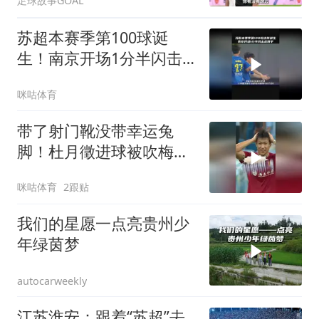
足球故事GOAL
苏超本赛季第100球诞
生！南京开场1分半闪击
盐城，王天润收获赛季首
咪咕体育
球！
带了射门靴没带幸运兔
脚！杜月徵进球被吹梅开
二度，个个精彩！
咪咕体育
2跟贴
我们的星愿一点亮贵州少
年绿茵梦
autocarweekly
江苏淮安：跟着“苏超”去