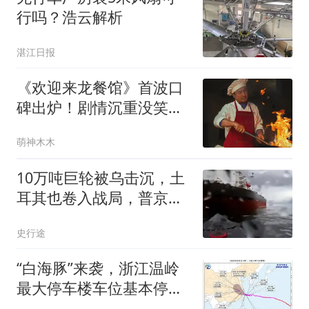
行吗？浩云解析
湛江日报
《欢迎来龙餐馆》首波口
碑出炉！剧情沉重没笑
点，沈腾演技遭质疑
萌神木木
10万吨巨轮被乌击沉，土
耳其也卷入战局，普京没
想到仗会打成这样
史行途
“白海豚”来袭，浙江温岭
最大停车楼车位基本停
满，工作人员：都是避台