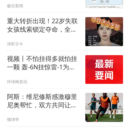
极目新闻
风的私家车
重大转折出现！22岁失联
女孩线索锁定夺命，全程
无防护令人揪心
深析古今
视频丨不怕挂得多就怕挂
一颗 轰-6N挂惊雷-1为啥
受关注？
环球网资讯
阿斯：维尼修斯感激穆里
尼奥帮忙，双方共同让步
促成续约
懂球帝