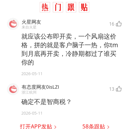
火星网友
16
来自火星
就应该公布即开卖，一个风扇这价
格，拼的就是客户脑子一热，你tm
到月底再开卖，冷静期都过了谁买
你的
2026-05-11
有态度网友0isLZl
13
浙江杭州
确定不是智商税？
2026-05-11
打开APP发贴
58
条跟贴