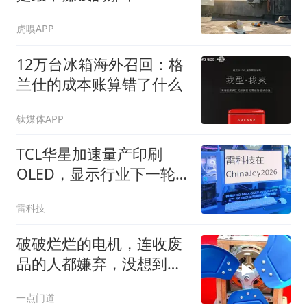
虎嗅APP
12万台冰箱海外召回：格
兰仕的成本账算错了什么
钛媒体APP
TCL华星加速量产印刷
OLED，显示行业下一轮
价格战要来了
雷科技
破破烂烂的电机，连收废
品的人都嫌弃，没想到加
个扇叶作用这么大
一点门道