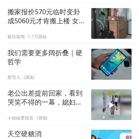
搬家报价570元临时变卦
成5060元才肯搬上楼 女子
傻眼
极目新闻
1.7万跟贴
我们需要更多阔折叠｜硬
哲学
爱范儿
2跟贴
老公出差提前回家，看到
哭笑不得的一幕，媳妇竟
用风扇取乐自己
小姐姐爱搞笑
1跟贴
天空硬糖消