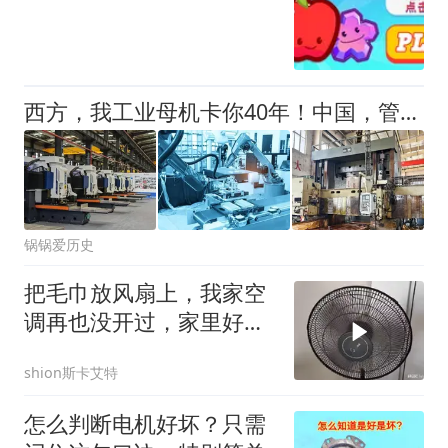
西方，我工业母机卡你40年！中国，管你这那的，连传动轴都不用了
锅锅爱历史
把毛巾放风扇上，我家空
调再也没开过，家里好凉
爽，太神奇了
shion斯卡艾特
怎么判断电机好坏？只需