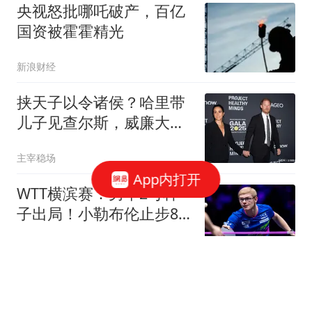
央视怒批哪吒破产，百亿
国资被霍霍精光
新浪财经
挟天子以令诸侯？哈里带
儿子见查尔斯，威廉大
怒：这是情感勒索
主宰稳场
App内打开
WTT横滨赛：男单2号种
子出局！小勒布伦止步8
强，不敌日本世界冠军
全言作品
马德兴：国少应该以赵松
源为核心建队；球队打法