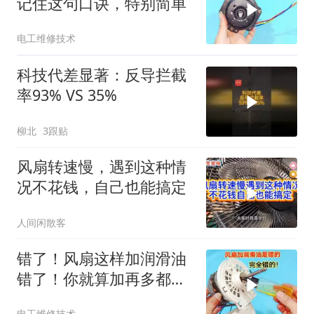
记住这句口诀，特别简单
电工维修技术
科技代差显著：反导拦截
率93% VS 35%
柳北
3跟贴
风扇转速慢，遇到这种情
况不花钱，自己也能搞定
人间闲散客
错了！风扇这样加润滑油
错了！你就算加再多都没
用，这是正确方法
电工维修技术