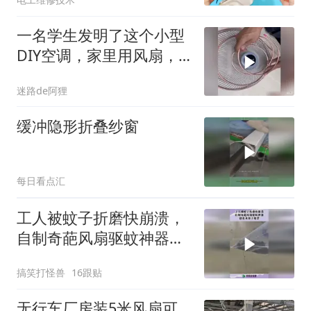
一名学生发明了这个小型
DIY空调，家里用风扇，
降温就像空调一样
迷路de阿狸
缓冲隐形折叠纱窗
每日看点汇
工人被蚊子折磨快崩溃，
自制奇葩风扇驱蚊神器，
创意来源于绝望！
搞笑打怪兽
16跟贴
无行车厂房装5米风扇可