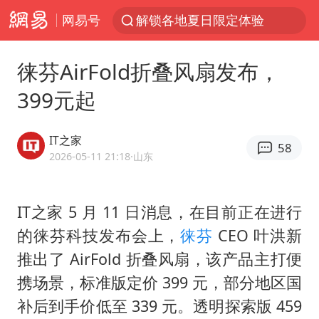
网易号
解锁各地夏日限定体验
峰哥 汪海林
徕芬AirFold折叠风扇发布，
西湖突现狂风暴雨 游客瞬间被浇透
399元起
富婆带资进组给自己硬加60多场吻戏
河南重大刑事案嫌疑人落网
IT之家
58
黄金创今年来最大单周涨幅
2026-05-11 21:18
·山东
视频丨中国东方电气集团原党组副书记、董事宋致远被查
IT之家 5 月 11 日消息，在目前正在进行
梁家辉：到内地拍戏不是北上是回归
的徕芬科技发布会上，
徕芬
CEO 叶洪新
白海豚将正面袭击贯穿浙江
推出了 AirFold 折叠风扇，该产品主打便
酒店回应车内过夜被收150元
携场景，标准版定价 399 元，部分地区国
“不怕六爷挂得多 就怕六爷挂一颗”
补后到手价低至 339 元。透明探索版 459