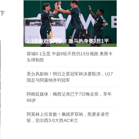
下
2-1击败欧联球队！皇马热身赛3胜1平
蓉城0-1玉昆 中超6轮不胜仍13分领跑 奥斯卡
头球制胜
受台风影响！明日之星冠军杯决赛取消，U17
国足与阿森纳并列冠军
阿根廷媒体：梅西父亲已于7日晚去世，享年
68岁
阿莫林上任首败！佩德罗双响，凯赛多凌空
斩，切尔西3-0大胜AC米兰