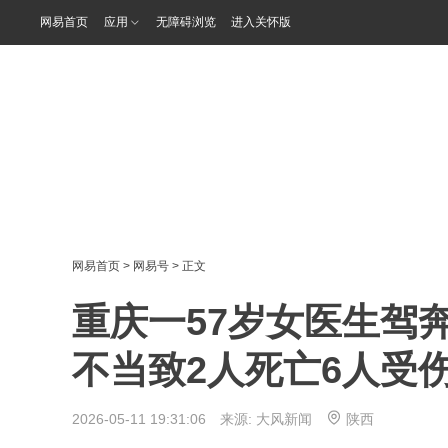
网易首页
应用
无障碍浏览
进入关怀版
网易首页
>
网易号
> 正文
重庆一57岁女医生驾
不当致2人死亡6人受
2026-05-11 19:31:06 来源:
大风新闻
陕西