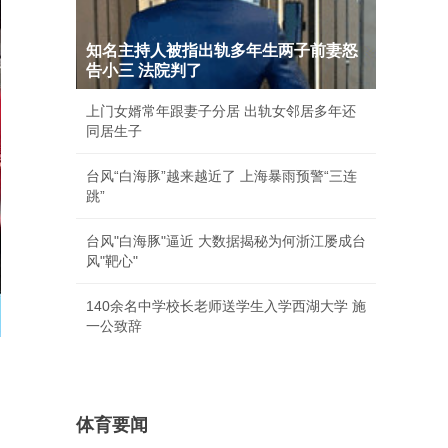
知名主持人被指出轨多年生两子前妻怒
告小三 法院判了
上门女婿常年跟妻子分居 出轨女邻居多年还
同居生子
台风“白海豚”越来越近了 上海暴雨预警“三连
跳”
台风"白海豚"逼近 大数据揭秘为何浙江屡成台
风"靶心"
140余名中学校长老师送学生入学西湖大学 施
一公致辞
体育要闻