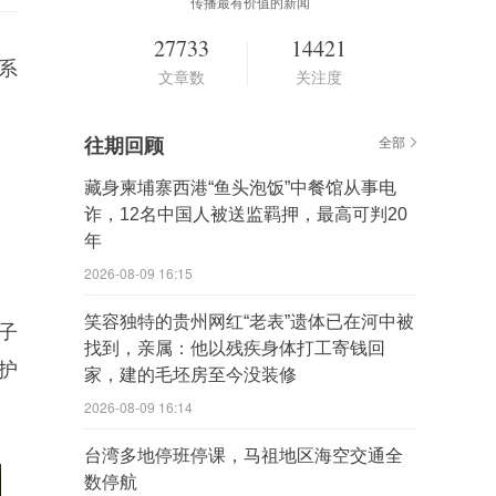
传播最有价值的新闻
27733
14421
系
文章数
关注度
往期回顾
全部
藏身柬埔寨西港“鱼头泡饭”中餐馆从事电
诈，12名中国人被送监羁押，最高可判20
年
2026-08-09 16:15
笑容独特的贵州网红“老表”遗体已在河中被
子
找到，亲属：他以残疾身体打工寄钱回
护
家，建的毛坯房至今没装修
2026-08-09 16:14
台湾多地停班停课，马祖地区海空交通全
数停航