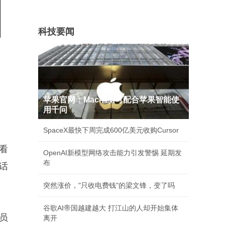
科技要闻
苹果官网：Mac电脑可配合苹果智能使
用千问
。
SpaceX最快下周完成600亿美元收购Cursor
看
OpenAI新模型网络攻击能力引发警惕 延期发
布
话
突然涨价，"只收电费钱"的梁文锋，变了吗
谷歌AI帝国越建越大 打江山的人却开始集体
员
离开