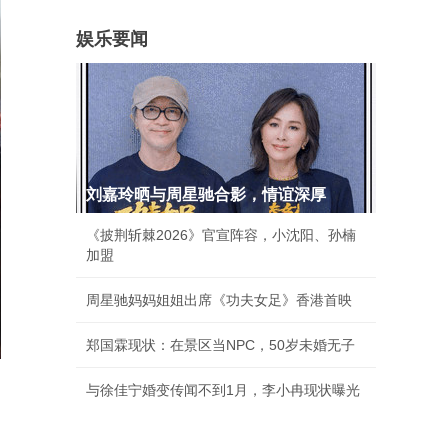
娱乐要闻
刘嘉玲晒与周星驰合影，情谊深厚
《披荆斩棘2026》官宣阵容，小沈阳、孙楠
加盟
周星驰妈妈姐姐出席《功夫女足》香港首映
郑国霖现状：在景区当NPC，50岁未婚无子
与徐佳宁婚变传闻不到1月，李小冉现状曝光