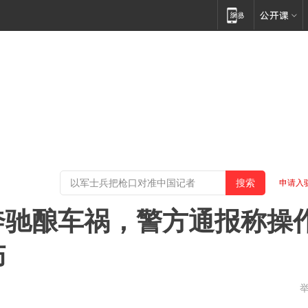
申请入
奔驰酿车祸，警方通报称操
伤