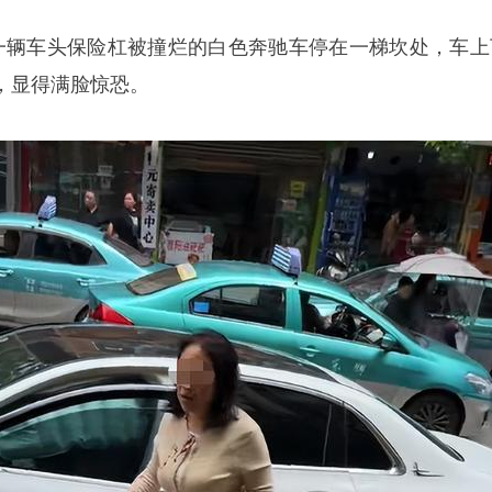
一辆车头保险杠被撞烂的白色奔驰车停在一梯坎处，车上
，显得满脸惊恐。