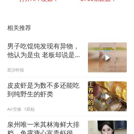
相关推荐
男子吃馄饨发现有异物，
他认为是虫 老板却说是小
皮皮虾，大家对此怎么看
星沙时报
皮皮虾是为数不多还能吃
到纯野生的虾类
Air空修
1跟贴
泉州唯一米其林海鲜大排
档，鱼露溏心富贵虾很惊