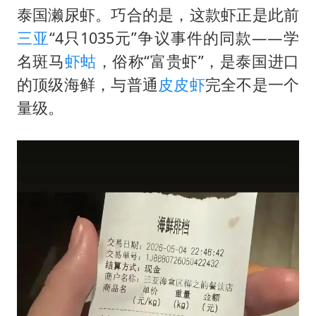
泰国濑尿虾。巧合的是，这款虾正是此前
三亚
“4只1035元”争议事件的同款——学
名斑马
虾蛄
，俗称“富贵虾”，是泰国进口
的顶级海鲜，与普通
皮皮虾
完全不是一个
量级。