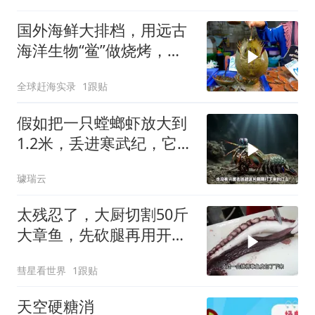
国外海鲜大排档，用远古
海洋生物“鲎”做烧烤，大
家见识一下
全球赶海实录
1跟贴
假如把一只螳螂虾放大到
1.2米，丢进寒武纪，它能
战胜当代霸主吗
璩瑞云
太残忍了，大厨切割50斤
大章鱼，先砍腿再用开水
烫，50秒切成薄片
彗星看世界
1跟贴
天空硬糖消