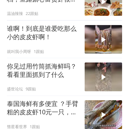
艳
温油辣辣
22跟贴
谁啊！到底是谁爱吃那么
小的皮皮虾啊！
就叫我小周呀
1跟贴
你见过用竹筒抓海鲜吗？
看看里面抓到了什么
盛世论坛
9跟贴
泰国海鲜有多便宜 ？手臂
粗的皮皮虾10元一只，游
客：100块能吃爽
彗星看世界
1跟贴