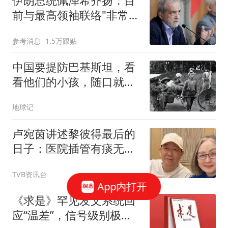
伊朗总统佩泽希齐扬：目
前与最高领袖联络"非常困
难"
参考消息
1.5万跟贴
中国要提防巴基斯坦，看
看他们的小孩，随口就
说“秦腔穷”
地球记
卢宛茵讲述黎彼得最后的
日子：医院插管有痰无法
说话 经典金句浪子心声源
TVB资讯台
自庙街算命先生
App内打开
《求是》罕见发文系统回
应“温差”，信号级别极