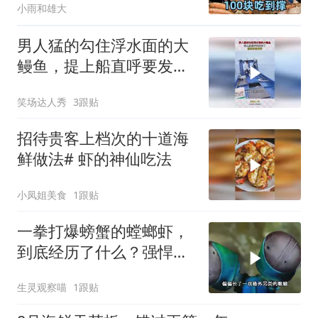
小雨和雄大
男人猛的勾住浮水面的大
鳗鱼，提上船直呼要发财
了，想逃却是徒劳
笑场达人秀
3跟贴
招待贵客上档次的十道海
鲜做法# 虾的神仙吃法
小凤姐美食
1跟贴
一拳打爆螃蟹的螳螂虾，
到底经历了什么？强悍都
是被逼出来的
生灵观察喵
1跟贴