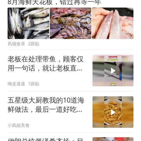
8月海鲜天花板，错过再等一年
风烟食录
2跟贴
老板在处理带鱼，顾客仅
用一句话，就让老板直接
破防了
嗨皮速递
1跟贴
五星级大厨教我的10道海
鲜做法，最后一道好吃到
跺脚
小凤姐美食