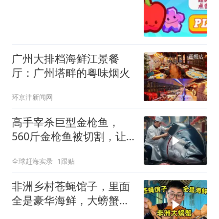
广州大排档海鲜江景餐
厅：广州塔畔的粤味烟火
环京津新闻网
高手宰杀巨型金枪鱼，
560斤金枪鱼被切割，让
大家见识下专业手法
全球赶海实录
1跟贴
非洲乡村苍蝇馆子，里面
全是豪华海鲜，大螃蟹
100块吃到撑！