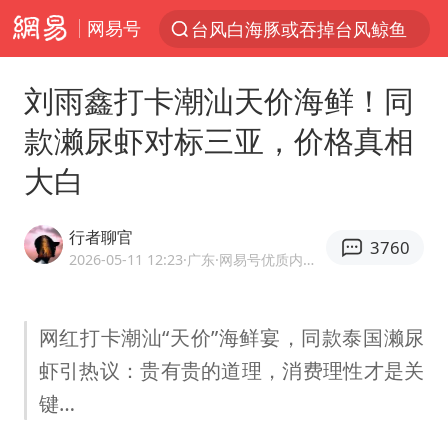
网易号
以“新”破局 首发经济点亮城市消费活力
佛得角门将亮相智利俱乐部主场
刘雨鑫打卡潮汕天价海鲜！同
看守所辅警收受10万获刑1年
款濑尿虾对标三亚，价格真相
宇树科技发行价格150.80元/股
大白
宇树科技王兴兴身家有望超200亿元
五粮液渠道价一箱上涨近百元
行者聊官
3760
CIA被曝已秘密设立古巴工作组
2026-05-11 12:23
·广东
·网易号优质内容创作者
贵州轮胎子公司获美国退税8136万
U17国足1分钟轰2球
网红打卡潮汕“天价”海鲜宴，同款泰国濑尿
虾引热议：贵有贵的道理，消费理性才是关
泰国一女公务员妆容引争议 本人回应
键…
27岁女子成组织卖淫集团主犯被通缉