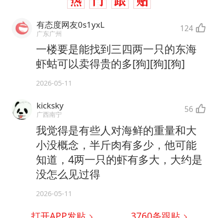
有态度网友0s1yxL
124
广东广州
一楼要是能找到三四两一只的东海
虾蛄可以卖得贵的多[狗][狗][狗]
2026-05-11
kicksky
56
广西南宁
我觉得是有些人对海鲜的重量和大
小没概念，半斤肉有多少，他可能
知道，4两一只的虾有多大，大约是
没怎么见过得
2026-05-11
打开APP发贴
3760
条跟贴