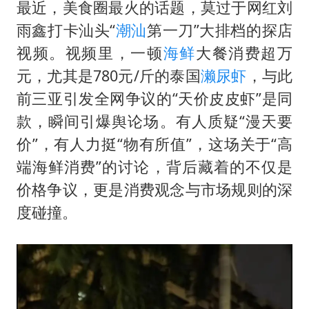
女子利用漏洞0元薅走3000多件家电
最近，美食圈最火的话题，莫过于网红刘
80后女柜员逆袭成4200亿银行副行长
雨鑫打卡汕头“
潮汕
第一刀”大排档的探店
视频。视频里，一顿
海鲜
大餐消费超万
把党建设得更加坚强有力
元，尤其是780元/斤的泰国
濑尿虾
，与此
村民谈“梅姨”：叫的其实是“媒姨”
前三亚引发全网争议的“天价皮皮虾”是同
中国养老床位“三连降”
款，瞬间引爆舆论场。有人质疑“漫天要
哪吒汽车南宁工厂设备降价20%拍卖
价”，有人力挺“物有所值”，这场关于“高
奋进开新局 实干挑大梁
端海鲜消费”的讨论，背后藏着的不仅是
价格争议，更是消费观念与市场规则的深
度碰撞。