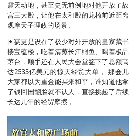
震天动地，甚至史无前例地对他开放了故
宫三大殿，让他在太和殿的龙椅前近距离
观摩天子理政的场景。
国宴更是设在了极少对外开放的皇家藏书
楼宝蕴楼，吃着清蒸长江鲥鱼、喝着极品
茅台，顺手还在人民大会堂签下了总额高
达2535亿美元的惊天经贸大单 。那会儿
大家都以为重金能买来和平，谁知道他拿
了钱回国翻脸就不认人，直接挑起了后续
长达几年的经贸摩擦 。