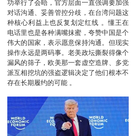
功举行了会晤，官方层面一直强调要加强
对话沟通、妥善管控分歧，在台湾问题这
种核心利益上也反复划定红线 。懂王在
电话里也是各种满嘴抹蜜，夸赞中国是个
伟大的国家，表示愿意保持沟通。但现实
操作永远是两码事。老美政坛撕裂得像个
漏风的筛子，欧美那一套虚空造牌、多党
派互相挖坑的强盗逻辑决定了他们根本不
存在长期履约的可能 。