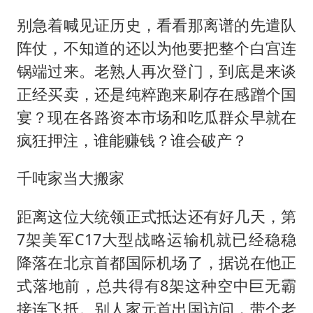
别急着喊见证历史，看看那离谱的先遣队
阵仗，不知道的还以为他要把整个白宫连
锅端过来。老熟人再次登门，到底是来谈
正经买卖，还是纯粹跑来刷存在感蹭个国
宴？现在各路资本市场和吃瓜群众早就在
疯狂押注，谁能赚钱？谁会破产？
千吨家当大搬家
距离这位大统领正式抵达还有好几天，第
7架美军C17大型战略运输机就已经稳稳
降落在北京首都国际机场了，据说在他正
式落地前，总共得有8架这种空中巨无霸
接连飞抵。别人家元首出国访问，带个老