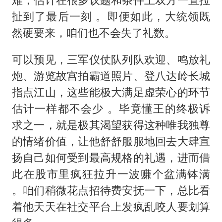
扯到了最后一刻 。即便如此，大统领既
然硬要来，咱们也不会失了礼数。
可以预见，三军仪仗队列队欢迎、鸣放礼
炮、游览故宫拍霸道照片、登八达岭长城
指点江山，这些能极大满足虚荣心的环节
估计一样都不会少 。毕竟懂王的终极诉
求之一，就是极其渴望获得这种唯我独尊
的情绪价值，让他舒舒服服地回去大肆宣
扬自己如何受到最高规格的礼遇，进而借
此在股市里疯狂拉升一波赚个盆满钵满
。咱们稍微花点招待费安抚一下，总比看
着他天天在社交平台上发疯乱咬人要划算