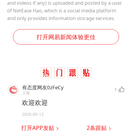
and videos if any) is uploaded and posted by a user
of NetEase Hao, which is a social media platform
and only provides information storage services.
打开网易新闻体验更佳
有态度网友0zFeCy
1
上海
欢迎欢迎
2026-05-12
打开APP发贴
2
条跟贴