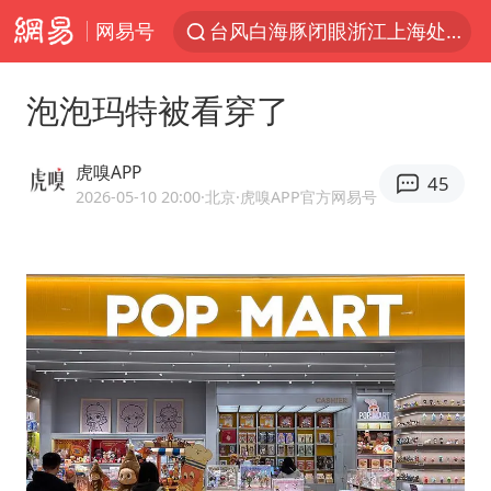
网易号
台风白海豚闭眼浙江上海处于危险半圆
白海豚将正面袭击贯穿浙江
泡泡玛特被看穿了
香港宏福苑火灾或由烟头引起
中国父女泰国骑摩托车坠崖1死1伤
虎嗅APP
45
浙江台州《告全体市民书》
2026-05-10 20:00
·北京
·虎嗅APP官方网易号
网约车司机充电时猝死保险拒赔
周末打虎 宋致远被查
郑丽文：台湾从来没有“独立”过
刘浩存百花奖开幕式红裙起舞
女子网购名牌包发现是自己丢的那只
女儿为争财产堵门阻挠父亲出殡