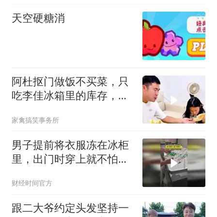
天空硬糖消
阿杜抠门做饭不买菜，只
吃李佳冰箱里的库存，吃
起来比谁都能吃
家禽搞笑事务所
男子提前将衣服冻在冰柜
里，出门时穿上就不怕热
了！
财经时间官方
跟二大爷约定头发坚持一