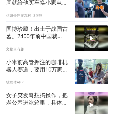
周就给他买车换小家电。
奈何走在哪都被街坊调
妞妞外甥在农村
3跟贴
侃，面子挂不住直接全部
剃掉。老人家怕说闲话，
国博珍藏！出土于战国古
也能理解。下午去地里
墓。2400年前中国就
有“冰箱”了，并且还能
文物真有趣
当“空调”用
小米前高管押注的咖啡机
器人赛道，要用10万家门
店PK瑞幸们？
钛媒体APP
女子突发奇想搞操作，把
老公塞进冰箱里，具体要
分这几步