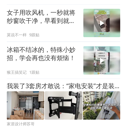
女子用吹风机，一秒就将
纱窗吹干净，早看到就不
用费劲刷了！
莫说不一样
9跟贴
冰箱不结冰的，特殊小妙
招，学会再也没有烦恼！
猴王搞笑记
1跟贴
我装了3套房才敢说：“家电安装”才是装修最大的坑，没有之一
家居设计师苏哥