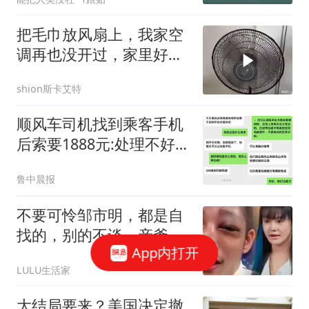
把毛巾放风扇上，我家空
调再也没开过，家里好凉
爽，太神奇了
shion斯卡艾特
顺风车司机找到乘客手机
后索要1888元:处理不好就
拔卡
鲁中晨报
不要可怜邹市明，都是自
找的，别的不谈，亲爹妈
App内打开
扔乡下，岳母娘住豪宅，
LULU生活家
这种事一般人干不出来
大结局要来？美国决定撤