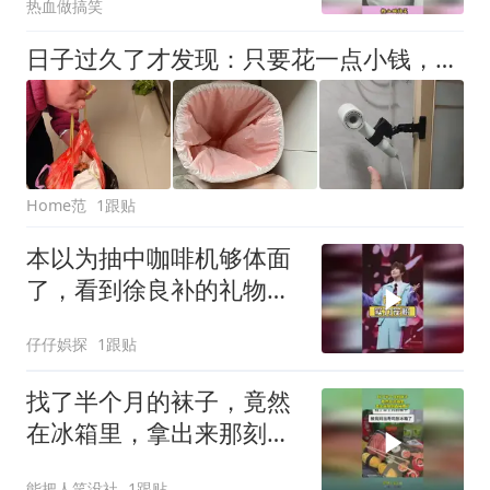
热血做搞笑
日子过久了才发现：只要花一点小钱，日子就能越过越爽！
Home范
1跟贴
本以为抽中咖啡机够体面
了，看到徐良补的礼物，
才懂教科书级宠粉
仔仔娯探
1跟贴
找了半个月的袜子，竟然
在冰箱里，拿出来那刻直
接懵了
能把人笑没社
1跟贴