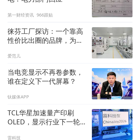
第一财经资讯
966跟贴
徕芬工厂探访：一个靠高
性价比出圈的品牌，为什
么在撕掉「平替」标签？
爱范儿
当电竞显示不再卷参数，
谁在定义下一代屏幕？
钛媒体APP
TCL华星加速量产印刷
OLED，显示行业下一轮
价格战要来了
雷科技