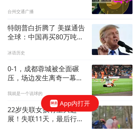
门一带沿海！浙江多地发
台州交通广播
布山洪红色预警
特朗普白折腾了 美媒通告
全球：中国再买80万吨大
豆
冰语历史
0-1，成都蓉城被全面碾
压，场边发生离奇一幕，
球迷：这就是中超特色
我就是一个说球的
App内打开
22岁失联女孩有重大进
展！失联11天，最后行踪
竟锁定危险悬崖野路
寒士之言本尊