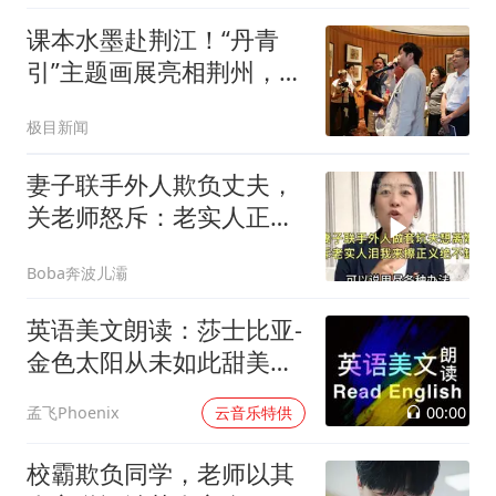
课本水墨赴荆江！“丹青
引”主题画展亮相荆州，点
亮文旅美育新场景
极目新闻
妻子联手外人欺负丈夫，
关老师怒斥：老实人正义
绝不缺席！
Boba奔波儿灞
英语美文朗读：莎士比亚-
金色太阳从未如此甜美吻
过
00:00
孟飞Phoenix
云音乐特供
校霸欺负同学，老师以其