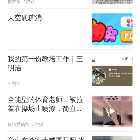
教材帮
1跟贴
天空硬糖消
我的第一份教培工作｜三
明治
三明治
全能型的体育老师，被拉
着在操场上喷漆，简直越
干越有劲！
缸猫爱搞笑
3跟贴