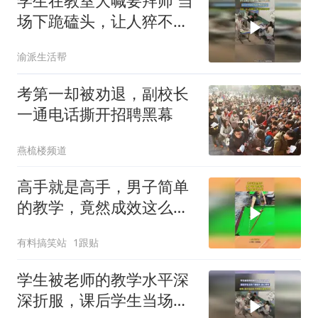
学生在教室大喊要拜师 当
场下跪磕头，让人猝不及
防 吓得老师瞬间弹起
渝派生活帮
考第一却被劝退，副校长
一通电话撕开招聘黑幕
燕梳楼频道
高手就是高手，男子简单
的教学，竟然成效这么
好！
有料搞笑站
1跟贴
学生被老师的教学水平深
深折服，课后学生当场下