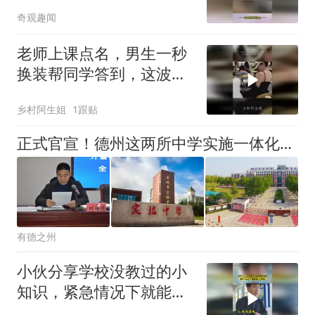
跪磕头 诚心拜师
奇观趣闻
老师上课点名，男生一秒
换装帮同学答到，这波操
作同桌看傻眼了
乡村阿生姐
1跟贴
正式官宣！德州这两所中学实施一体化办学，师资力量“强融合”
有德之州
小伙分享学校没教过的小
知识，紧急情况下就能派
上用场，网友：脚麻甩手