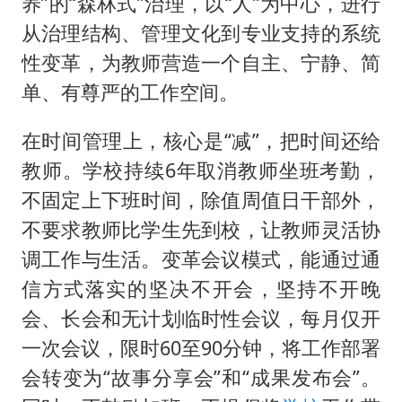
全民健身事业高质量发展
养”的“森林式”治理，以“人”为中心，进行
从治理结构、管理文化到专业支持的系统
台当局重金为“台独”织“皇帝新衣”
性变革，为教师营造一个自主、宁静、简
几元成本的AI广告导致千万市值蒸发
单、有尊严的工作空间。
老挝国会主席赛宋蓬逝世
夏日经济乘“热”而上 消费市场向“新”而行
在时间管理上，核心是“减”，把时间还给
教师。学校持续6年取消教师坐班考勤，
白海豚将正面袭击贯穿浙江
不固定上下班时间，除值周值日干部外，
酒店回应车内过夜被收150元
不要求教师比学生先到校，让教师灵活协
乐享全民健身 共筑健康中国
调工作与生活。变革会议模式，能通过通
信方式落实的坚决不开会，坚持不开晚
会、长会和无计划临时性会议，每月仅开
一次会议，限时60至90分钟，将工作部署
会转变为“故事分享会”和“成果发布会”。