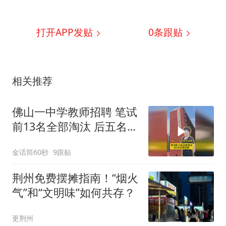
打开APP发贴
0
条跟贴
相关推荐
佛山一中学教师招聘 笔试
前13名全部淘汰 后五名全
部逆袭
金话筒60秒
9跟贴
荆州免费摆摊指南！“烟火
气”和“文明味”如何共存？
更荆州