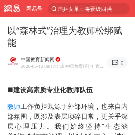
网易号
国乒女单三将晋级四强
光影经济撬动暑期消费新蓝海
以“森林式”治理为教师松绑赋
马克·艾伦退出斯诺克中国公开赛
能
新疆优化调整景区内自驾服务费
梁家辉：到内地拍戏不是北上是回归
中国教育新闻网
0
茅台部分直营店飞天茅台提价
2026-05-10 08:17
·北京
·中国教育报刊社官方网易号
情侣平潭拍日出坠崖1死1伤
■建设高素质专业化教师队伍
上四休三，但降薪1000元，你接受吗？
杭州全市有序停课
教师
工作负担既源于外部环境，也来自内
商场现钱学森巨幅海报 负责人回应
部氛围，既涉及表层琐碎日常，更关乎深
36岁男演员成景区NPC后人气爆棚
层心理压力。我们始终坚持“生态涵