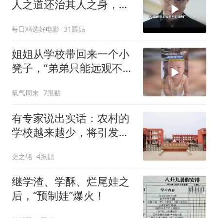
人之道还治其人之身，结
局太解气了
每日精选好电影
31跟贴
姐姐从学校带回来一个小
凳子，“弟弟只能远观不能
近玩焉，看到姐姐走过来
氧气周末
7跟贴
立马让座”
有专家说出实话：农村的
学校越来越少，将引发一
系列问题，很现实
史之铭
4跟贴
继学渣、学酥、烂尾娃之
后，“预制娃”爆火！