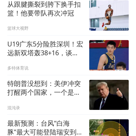
从跟腱撕裂到胯下换手扣
篮！他要带队再次冲冠
篮球大视野
U19广东5分险胜深圳！宏
远新双塔轰38+16，谈仁
凯16+6，夏振峰15分
多特体育说
特朗普没想到：美伊冲突
打醒两个国家，一个是越
南，一个是菲律宾
混沌录
最新预测：台风“白海
豚”最大可能登陆瑞安到三