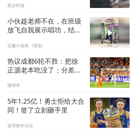
星沙时报
下次必须试试
小伙趁老师不在，在班级
放飞自我展示唱功，结局
万万没想到
逗趣小油条
1跟贴
热议成都6轮不胜：把徐
正源老本吃没了；分差若
进入个位数会有连锁反应
懂球帝
5年1.25亿！勇士拒给大合
同！签了立刻砸手里
篮球教学论坛