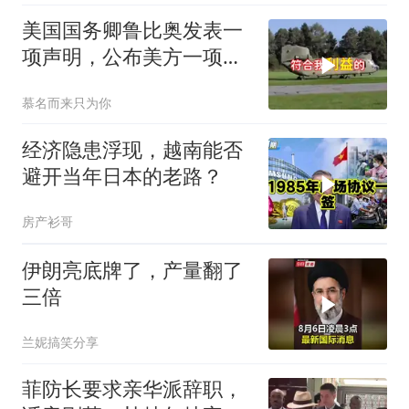
美国国务卿鲁比奥发表一
项声明，公布美方一项重
要决定
慕名而来只为你
经济隐患浮现，越南能否
避开当年日本的老路？
房产衫哥
伊朗亮底牌了，产量翻了
三倍
兰妮搞笑分享
菲防长要求亲华派辞职，