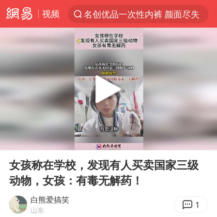
视频
名创优品一次性内裤 颜面尽失
解锁各地夏日限定体验
台风白海豚闭眼浙江上海处于危险半圆
伊斯兰版北约来了吗
四川宜宾市珙县发生3.4级地震
香港宏福苑火灾或由烟头引起
中国父女泰国骑摩托车坠崖1死1伤
00:00
00:14
网约车司机充电时猝死保险拒赔
Play
Ent
full
白海豚将正面袭击贯穿浙江
女孩称在学校，发现有人买卖国家三级
动物，女孩：有毒无解药！
周末打虎 宋致远被查
浙江台州《告全体市民书》
白熊爱搞笑
1
山东