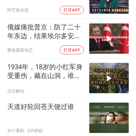
阿芒娱乐说
打开APP
俄媒痛批普京：防了二十
年东边，结果埃尔多安把
后院抄了
聚焦最新动态
打开APP
1934年，18岁的小红军身
受重伤，藏在山洞，谁料
被民团头目发现
仅仅解说
天道好轮回苍天饶过谁
伙计看剧
325跟贴