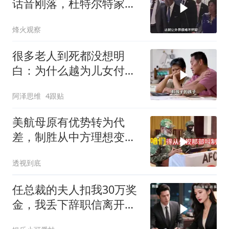
话音刚落，杜特尔特家族
就给他当头一棒
烽火观察
很多老人到死都没想明
白：为什么越为儿女付
出，晚年越煎熬？
阿泽思维
4跟贴
美航母原有优势转为代
差，制胜从中方理想变为
既定事实
透视到底
任总裁的夫人扣我30万奖
金，我丢下辞职信离开，
当晚她慌忙问：甲方只和