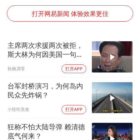
上半年国内居民出游人次34.63亿
刘浩存百花奖开幕式红裙起舞
打开网易新闻 体验效果更佳
张本智和：零封向鹏不意外
泰国初中生饮弹自尽前开了26枪
主席两次求援两次被拒，
多个明星演唱会取消
斯大林为何因美国一句话
店主称换“青海拉面”招牌后生意更好
态度大转弯？
秋枫凋零
打开APP
万岁山接盘烂尾恒大文旅城
习近平心系体育强国建设
台军封桥演习，为何岛内
民众先炸锅？
小怪吃美食
打开APP
狂称不怕大陆导弹 赖清德
底气何来？