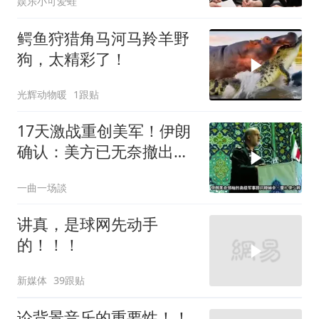
娱乐小可爱蛙
你签约
鳄鱼狩猎角马河马羚羊野
狗，太精彩了！
光辉动物暖
1跟贴
17天激战重创美军！伊朗
确认：美方已无奈撤出两
处军事基地
一曲一场談
讲真，是球网先动手
的！！！
新媒体
39跟贴
论背景音乐的重要性！！