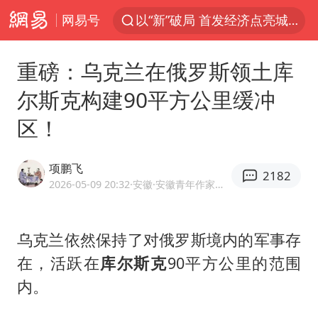
网易号
Meta被判支付5.67亿美元
台风白海豚逼近 暴雨大暴雨来袭
重磅：乌克兰在俄罗斯领土库
47岁妈妈突然产女 26岁女儿：很震惊
尔斯克构建90平方公里缓冲
阿根廷足协发文力挺因凡蒂诺
区！
中国稀土盘中涨停
A股开盘：民爆、CPO等概念走强
项鹏飞
2182
日本广岛民众举行游行反对政府行径
2026-05-09 20:32
·安徽
·安徽青年作家协会作家 优质军事领域创作者
21楼高空抛物嫌疑人被拘留
男子杀人后逃进深山21年活得像野人
乌克兰依然保持了对俄罗斯境内的军事存
在，活跃在
库尔斯克
90平方公里的范围
日韩股市高开跳水 SK海力士下挫转跌
内。
台风白海豚最新路径研判来了