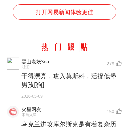
打开网易新闻体验更佳
黑山老妖Sea
278
浙江
干得漂亮，攻入莫斯科，活捉低堡
男孩[狗]
2026-05-09
火星网友
150
来自火星
乌克兰进攻库尔斯克是有着复杂历