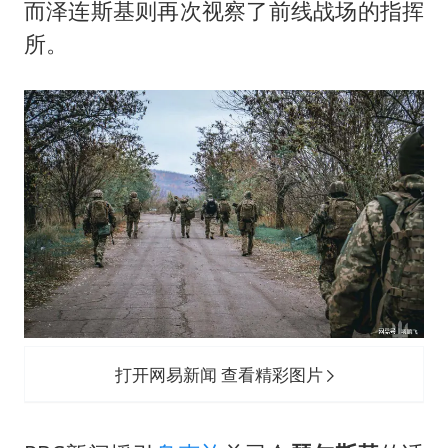
OpenAI为免费用户升级GPT-5.6 Luna
而泽连斯基则再次视察了前线战场的指挥
船舶避风项目停工 多地全力防台风
所。
我国编制完成新版全月地质图
“深圳地面沉降致车辆损坏”不实
男子结婚8年发现3个女儿均非亲生
奋进开新局 实干挑大梁
打开网易新闻 查看精彩图片