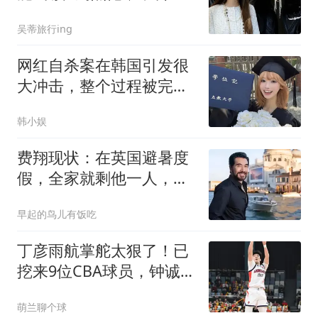
己先被扒个底朝天
吴蒂旅行ing
网红自杀案在韩国引发很
大冲击，整个过程被完整
直播，目前没有官方结论
韩小娱
费翔现状：在英国避暑度
假，全家就剩他一人，和
宠物猫相依为命
早起的鸟儿有饭吃
丁彦雨航掌舵太狠了！已
挖来9位CBA球员，钟诚任
主帅，带队冲CBA
萌兰聊个球