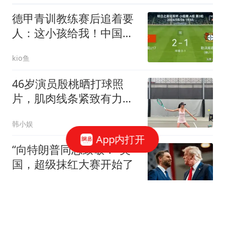
德甲青训教练赛后追着要
人：这小孩给我！中国球
迷：他是我们的
kio鱼
46岁演员殷桃晒打球照
片，肌肉线条紧致有力，
网友：“满40减20”
韩小娱
App内打开
“向特朗普同志致敬！”美
国，超级抹红大赛开始了
现代快报
朱女士婚姻纠纷事件再反