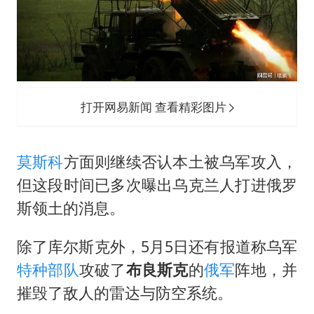
打开网易新闻 查看精彩图片
莫斯科
方面则继续否认本土被乌军攻入，
但这段时间已多次曝出乌克兰人打进俄罗
斯领土的消息。
除了库尔斯克外，5月5日还有报道称乌军
特种部队
攻破了
布良斯克
的
俄军
阵地，并
摧毁了敌人的雷达与防空系统。