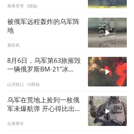
果果哥哥
5跟贴
被俄军远程轰炸的乌军阵
地
蚕听风
8月6日，乌军第63旅摧毁
一辆俄罗斯BM-21“冰
雹”多管火箭发射系统
山河路口
16跟贴
乌军在荒地上捡到一枚俄
军未爆航弹 开心得比出剪
刀手
台海青年