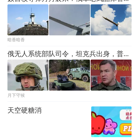
暗香暗香
俄无人系统部队司令，坦克兵出身，普京寄予厚望，能否反超乌军？
月下守候
天空硬糖消