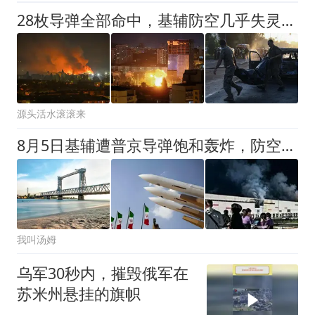
28枚导弹全部命中，基辅防空几乎失灵，乌克兰陷入全面恐慌
源头活水滚滚来
8月5日基辅遭普京导弹饱和轰炸，防空系统崩溃
我叫汤姆
乌军30秒内，摧毁俄军在
苏米州悬挂的旗帜