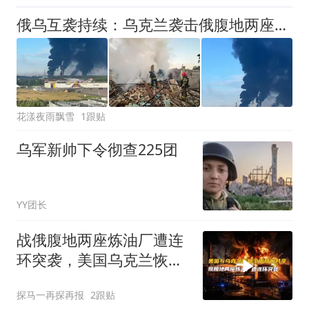
俄乌互袭持续：乌克兰袭击俄腹地两座炼油厂，俄罗斯狂炸乌多地
花漾夜雨飘雪
1跟贴
乌军新帅下令彻查225团
YY团长
战俄腹地两座炼油厂遭连
环突袭，美国乌克兰恢复
全面情报共享
探马一再探再报
2跟贴