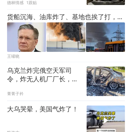
德林情感
1跟贴
货船沉海、油库炸了、基地也挨了打，俄罗斯本土防线漏成了筛子？
王嚾晓
乌克兰炸完俄空天军司
令，炸无人机厂厂长，俄
内部开始人人自危
菁菁子衿
大乌哭晕，美国气炸了！