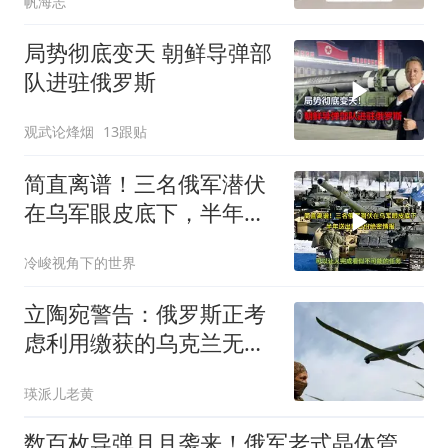
帆海志
局势彻底变天 朝鲜导弹部
队进驻俄罗斯
观武论烽烟
13跟贴
简直离谱！三名俄军潜伏
在乌军眼皮底下，半年送
出数百份绝密情报
冷峻视角下的世界
立陶宛警告：俄罗斯正考
虑利用缴获的乌克兰无人
机，威胁波罗的海
瑛派儿老黄
数百枚导弹月月袭来！俄军老式晶体管照样精准打击，乌方干瞪眼