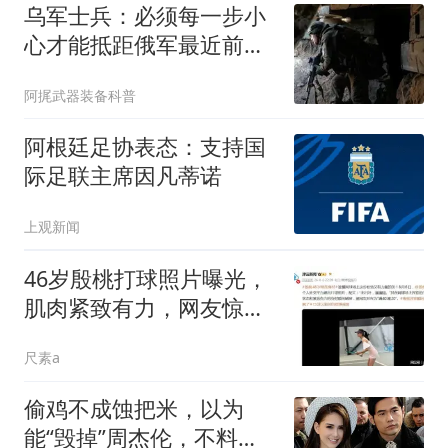
乌军士兵：必须每一步小
心才能抵距俄军最近前
线，每天大约200米
阿捤武器装备科普
阿根廷足协表态：支持国
际足联主席因凡蒂诺
上观新闻
46岁殷桃打球照片曝光，
肌肉紧致有力，网友惊赞
满40减20
尺素a
偷鸡不成蚀把米，以为
能“毁掉”周杰伦，不料自