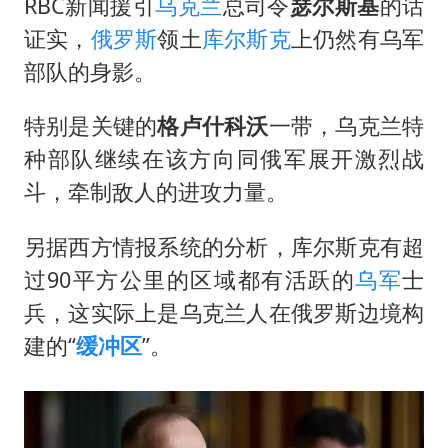
RBC新闻援引
乌克兰
总司令
瑟尔斯基
的话
证实，
俄罗斯
领土
库尔斯克
上仍然有乌军
部队的身影。
特别是关键的
格卢什科沃
一带，乌克兰特
种部队继续在该方向同俄军展开激烈战
斗，牵制敌人的进攻力量。
另据西方情报系统的分析，库尔斯克有超
过90平方公里的区域都有活跃的
乌军
士
兵，这实际上是乌克兰人在俄罗斯边境构
建的“
缓冲区
”。