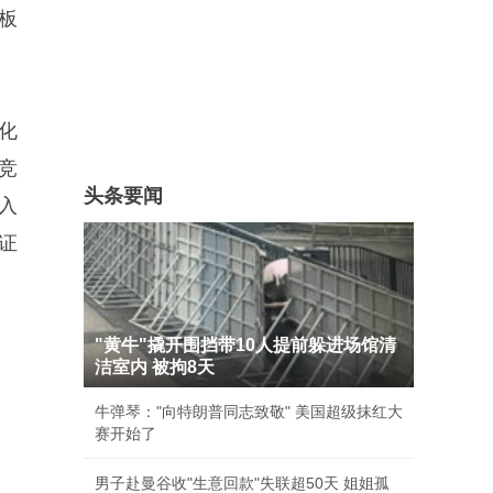
板
化
竞
头条要闻
入
证
）
"黄牛"撬开围挡带10人提前躲进场馆清
洁室内 被拘8天
牛弹琴："向特朗普同志致敬" 美国超级抹红大
赛开始了
男子赴曼谷收"生意回款"失联超50天 姐姐孤