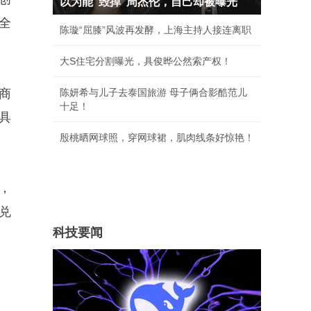
以为能“毁掉”周杰伦，自己却被曝光
全
陈璇“屈膝”风波再发酵，上海主持人接连离职
大S住宅分割曝光，具俊晔公然索产权！
商
陈妍希与儿子去泰国旅游 母子俩合影酷范儿
十足！
具
殷桃晒网球照，穿网球裙，肌肉线条好惊艳！
，
值兑
科技要闻