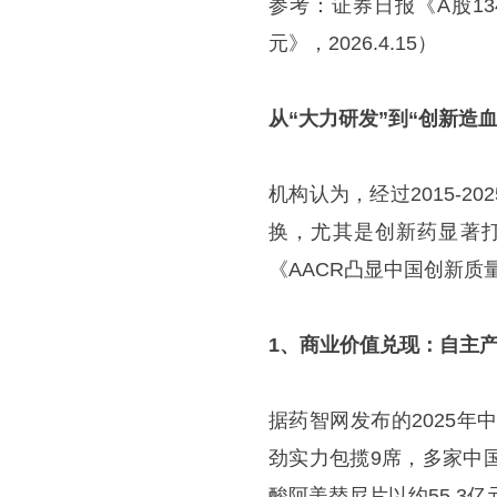
参考：证券日报《A股1
元》，2026.4.15）
从“
大力研发
”到“
创新
造血
机构认为，经过2015-
换，尤其是创新药显著
《AACR凸显中国创新质量，
1、商业价值兑现：自主
据药智网发布的2025年
劲实力包揽9席，多家中
酸阿美替尼片以约55.3