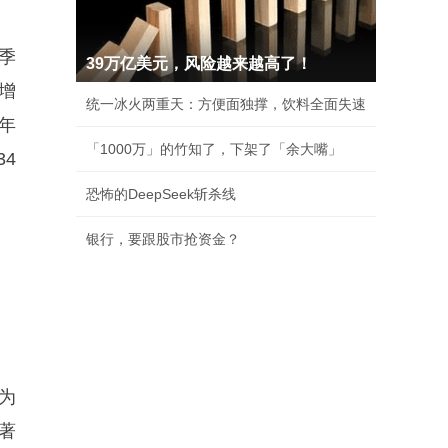
一季
39万亿美元，风险越来越高了！
增
统一冰火两重天：方便面独撑，饮料全面失速
年
「1000万」的竹知了，下架了「余大嘴」
34
恐怖的DeepSeek斩杀线
银行，要跟股市抢资金？
为
著