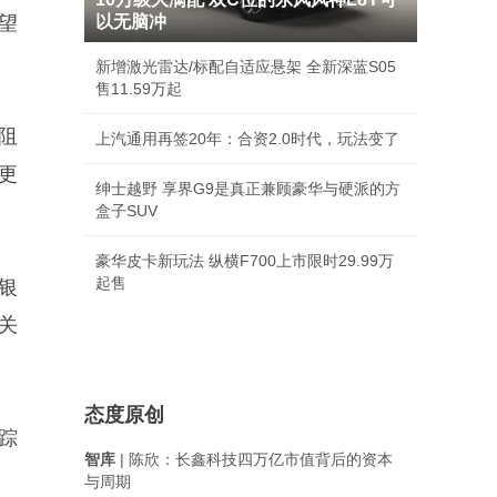
望
以无脑冲
新增激光雷达/标配自适应悬架 全新深蓝S05
售11.59万起
阻
上汽通用再签20年：合资2.0时代，玩法变了
得更
绅士越野 享界G9是真正兼顾豪华与硬派的方
盒子SUV
豪华皮卡新玩法 纵横F700上市限时29.99万
起售
银
关
态度原创
跟踪
智库
| 陈欣：长鑫科技四万亿市值背后的资本
与周期