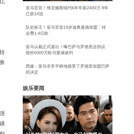
亿
皇马官宣！维尼修斯续约6年年薪2400万 8年
已获14冠
队史标王！皇马官宣19岁迪奥曼德加盟：转
会费1.4亿欧
皇马认栽正式退出！曝巴萨与罗德里达协议
转
报价6000万欧与曼城谈判
券
西媒：皇马非常平静地接受了罗德里加盟巴萨
的决定
娱乐要闻
强
磺
创