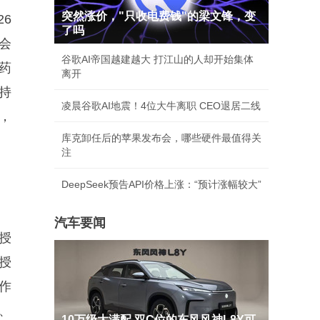
突然涨价，"只收电费钱"的梁文锋，变
6
了吗
会
谷歌AI帝国越建越大 打江山的人却开始集体
新药
离开
持
凌晨谷歌AI地震！4位大牛离职 CEO退居二线
，
库克卸任后的苹果发布会，哪些硬件最值得关
注
DeepSeek预告API价格上涨：“预计涨幅较大”
汽车要闻
授
授
作
、
10万级大满配 双C位的东风风神L8Y可