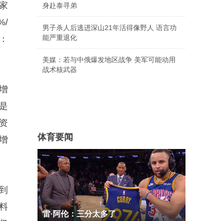
家
身赴泰寻弟
%/
男子杀人后逃进深山21年活得像野人 语言功
能严重退化
：
美媒：若与中俄爆发地区战争 美军可能动用
战术核武器
增
是
资
体育要闻
增
到
料
雷·阿伦：三分太多了