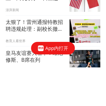
澎湃新闻
太狠了！雷州通报特教招
聘违规处理：副校长撤
职，老师连降6级
教育人看世界
App内打开
皇马友谊赛大名单：维尼
修斯、B席在列
懂球帝
如何判断男性的性能力？
拥有5个特征说明可能快
蔫了，希望你没有
医学原创故事会