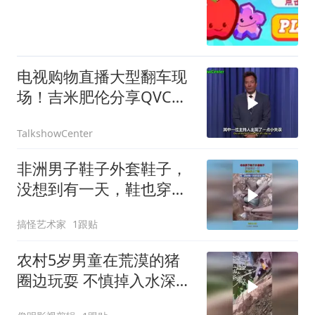
电视购物直播大型翻车现
场！吉米肥伦分享QVC主
持人推销假发时的史诗级
TalkshowCenter
口误
非洲男子鞋子外套鞋子，
没想到有一天，鞋也穿上
了鞋！
搞怪艺术家
1跟贴
农村5岁男童在荒漠的猪
圈边玩耍 不慎掉入水深2
米的池塘