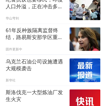
人口外溢，正在冲击多个
国家
华山穹剑
61年反种族隔离监督终
结，路易斯安那学区重获
自治权
固件更新中
乌克兰石油公司设施遭遇
大规模袭击
新华社
斯洛伐克一大型炼油厂发
生火灾