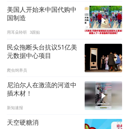
美国人开始来中国代购中
国制造
用耳朵聆听
3跟贴
民众拖断头台抗议51亿美
元数据中心项目
爬虫饲养员
尼泊尔人在激流的河道中
插木材！
新知速报
天空硬糖消