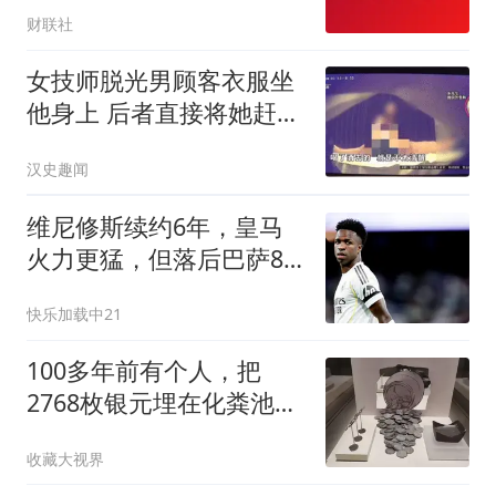
财联社
女技师脱光男顾客衣服坐
他身上 后者直接将她赶了
下去
汉史趣闻
维尼修斯续约6年，皇马
火力更猛，但落后巴萨8
分的症结解决了吗？
快乐加载中21
100多年前有个人，把
2768枚银元埋在化粪池
里，再没机会取出
收藏大视界