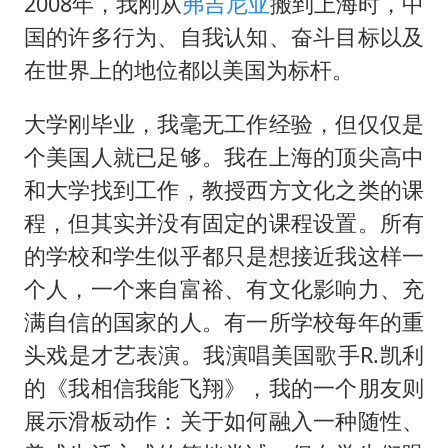
U17国足点球大战淘汰河床晋级决赛
2008年，我刚从
弗吉尼亚
搬到上海时，中
国的许多行为、自我认知、奋斗目标以及
东航：国内客票提前14天免费退改
在世界上的地位都以美国为标杆。
日本试射“战斧”导弹，国防部回应
中国女篮70-67险胜尼日利亚女篮
大学刚毕业，我毫无工作经验，但仅仅是
名创优品回应女子吐槽内裤质量差
个美国人就已足够。我在上海的顶尖高中
和大学找到工作，教授西方文化之类的课
夯实基础开新局
程，但其实并没有固定的课程设置。所有
的学校和学生似乎都只是想接近我这样一
个人，一个来自富裕、有文化影响力、充
满自信的国家的人。有一所学校每年的重
头戏是才艺表演。我演唱美国歌手R.凯利
的《我相信我能飞翔》，我的一个朋友则
展示滑板动作：关于如何融入一种随性、