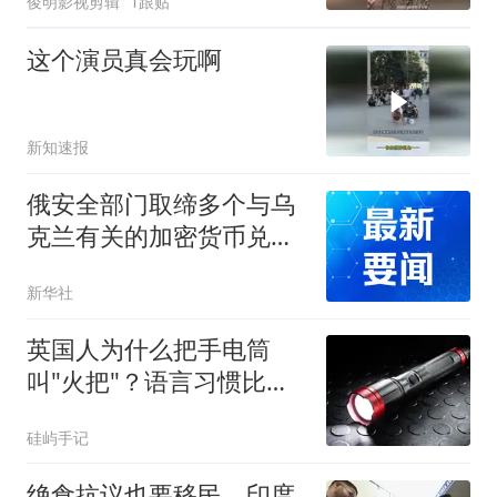
俊明影视剪辑
1跟贴
这个演员真会玩啊
新知速报
俄安全部门取缔多个与乌
克兰有关的加密货币兑换
点
新华社
英国人为什么把手电筒
叫"火把"？语言习惯比技
术变革更持久
硅屿手记
绝食抗议也要移民，印度