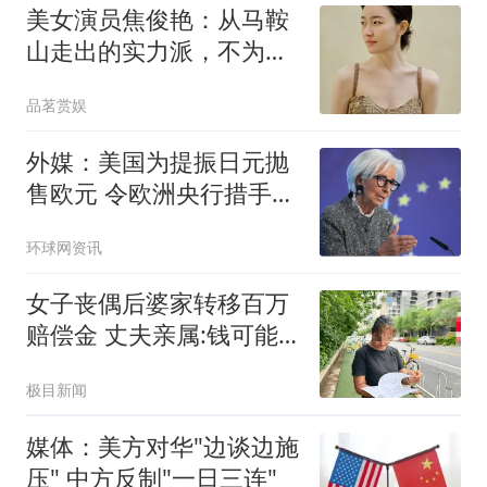
美女演员焦俊艳：从马鞍
山走出的实力派，不为了
赚钱乱接戏，至今单身未
品茗赏娱
婚
外媒：美国为提振日元抛
售欧元 令欧洲央行措手不
及
环球网资讯
女子丧偶后婆家转移百万
赔偿金 丈夫亲属:钱可能
烧了
极目新闻
媒体：美方对华"边谈边施
压" 中方反制"一日三连"