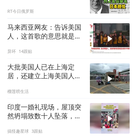
RT今日俄罗斯
马来西亚网友：告诉美国
人，这首歌的意思就是说
我爷爷揍过你爷爷
异环
14跟贴
大批美国人已在上海定
居，还建立上海美国人学
校，安保24小时警戒
榴莲唠生活
印度一婚礼现场，屋顶突
然坍塌致数十人坠落，事
发瞬间画面曝光
搞怪趣星球
3跟贴