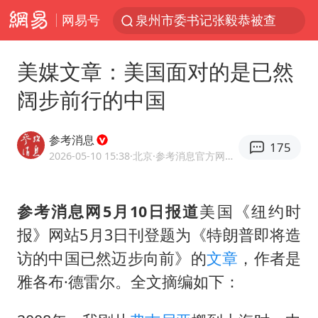
网易号
泉州市委书记张毅恭被查
台风白海豚已进入24小时警戒线
美媒文章：美国面对的是已然
胜宏科技：股票交易异常波动
阔步前行的中国
“秋天的第一杯奶茶”6岁了
四川宜宾市高县4.9级地震致1人死亡
参考消息
175
上海：台风白海豚或将带来龙卷风
2026-05-10 15:38
·北京
·参考消息官方网易号
中巨芯：上半年归母净利润1405.77万元
参考消息网5月10日报道
美国《纽约时
国乒男单横滨冠军赛全军覆没
报》网站5月3日刊登题为《特朗普即将造
38岁演员求职万岁山NPC成功
访的中国已然迈步向前》的
文章
，作者是
胡彦斌获《歌手2026》歌王
雅各布·德雷尔。全文摘编如下：
美股存储板块集体大跌