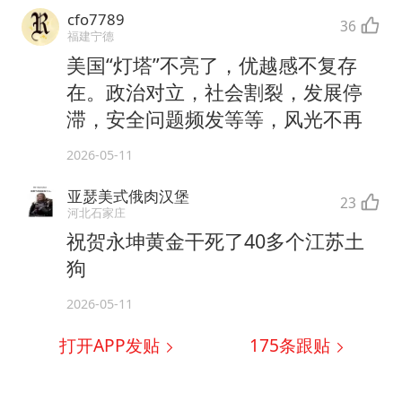
cfo7789
36
福建宁德
美国“灯塔”不亮了，优越感不复存
在。政治对立，社会割裂，发展停
滞，安全问题频发等等，风光不再
2026-05-11
亚瑟美式俄肉汉堡
23
河北石家庄
祝贺永坤黄金干死了40多个江苏土
狗
2026-05-11
打开APP发贴
175
条跟贴