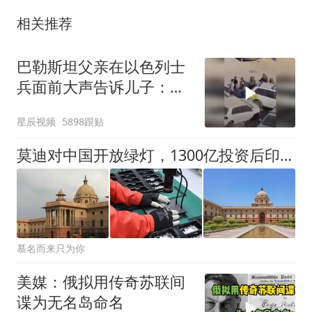
相关推荐
巴勒斯坦父亲在以色列士
兵面前大声告诉儿子：永
远不要害怕他们
星辰视频
5898跟贴
莫迪对中国开放绿灯，1300亿投资后印度终于认清真相
慕名而来只为你
美媒：俄拟用传奇苏联间
谍为无名岛命名