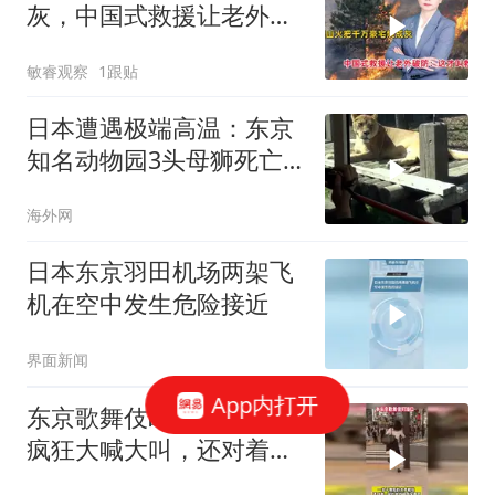
灰，中国式救援让老外破
防：这才叫救命
敏睿观察
1跟贴
日本遭遇极端高温：东京
知名动物园3头母狮死亡
疑因高温致死
海外网
日本东京羽田机场两架飞
机在空中发生危险接近
界面新闻
App内打开
东京歌舞伎町路口一女子
疯狂大喊大叫，还对着电
线杆张牙舞爪