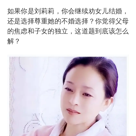
如果你是刘莉莉，你会继续劝女儿结婚，
还是选择尊重她的不婚选择？你觉得父母
的焦虑和子女的独立，这道题到底该怎么
解？