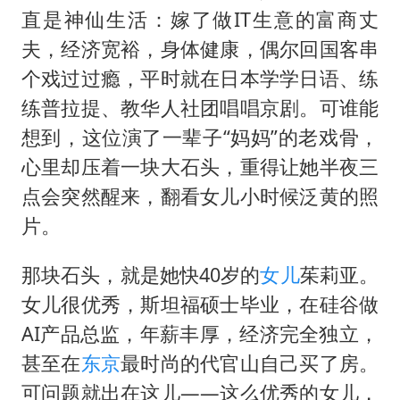
“新疆阿勒泰八月能滑雪”不实
直是神仙生活：嫁了做IT生意的富商丈
福建泉州市委书记张毅恭被查
夫，经济宽裕，身体健康，偶尔回国客串
四川宜宾地震网友称睡觉被摇醒
个戏过过瘾，平时就在日本学学日语、练
今日立秋你咬秋了吗
练普拉提、教华人社团唱唱京剧。可谁能
想到，这位演了一辈子“妈妈”的老戏骨，
公司“上四休三”但要降薪1000元
心里却压着一块大石头，重得让她半夜三
东方之约 相约未来
点会突然醒来，翻看女儿小时候泛黄的照
片。
那块石头，就是她快40岁的
女儿
茱莉亚。
女儿很优秀，斯坦福硕士毕业，在硅谷做
AI产品总监，年薪丰厚，经济完全独立，
甚至在
东京
最时尚的代官山自己买了房。
可问题就出在这儿——这么优秀的女儿，