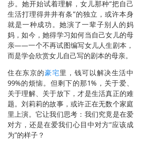
步。她开始试着理解，女儿那种“把自己
生活打理得井井有条”的独立，或许本身
就是一种成功。她演了一辈子别人的妈
妈，如今，她得学习如何当自己女儿的母
亲——一个不再试图编写女儿人生剧本，
而是学会欣赏女儿自己写的剧本的母亲。
住在东京的
豪宅
里，钱可以解决生活中
99%的烦恼。但剩下的那1%，关于爱、
关于理解、关于放下，才是生活真正的难
题。刘莉莉的故事，或许正在无数个家庭
里上演。它让我们思考：我们究竟是在爱
对方，还是在爱我们心目中对方“应该成
为”的样子？