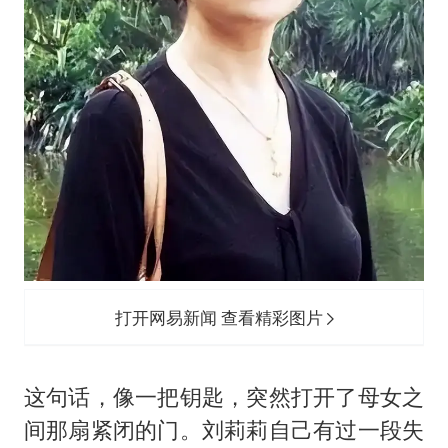
打开网易新闻 查看精彩图片
这句话，像一把钥匙，突然打开了母女之
间那扇紧闭的门。刘莉莉自己有过一段失