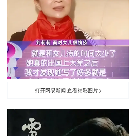
打开网易新闻 查看精彩图片