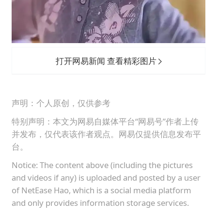
打开网易新闻 查看精彩图片
声明：个人原创，仅供参考
特别声明：本文为网易自媒体平台“网易号”作者上传
并发布，仅代表该作者观点。网易仅提供信息发布平
台。
Notice: The content above (including the pictures
and videos if any) is uploaded and posted by a user
of NetEase Hao, which is a social media platform
and only provides information storage services.