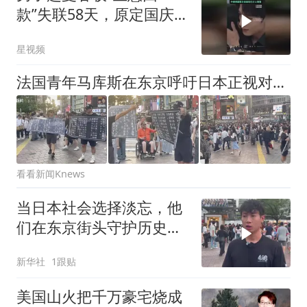
款”失联58天，原定国庆节
后结婚
星视频
法国青年马库斯在东京呼吁日本正视对外侵略历史
看看新闻Knews
当日本社会选择淡忘，他
们在东京街头守护历史记
忆
新华社
1跟贴
美国山火把千万豪宅烧成