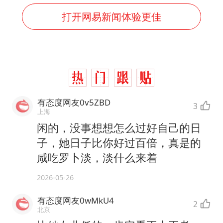
打开网易新闻体验更佳
有态度网友0v5ZBD
3
上海
闲的，没事想想怎么过好自己的日
子，她日子比你好过百倍，真是的
咸吃罗卜淡，淡什么来着
2026-05-26
有态度网友0wMkU4
2
北京