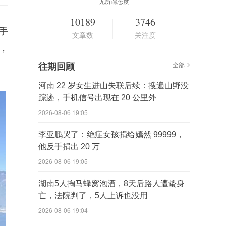
无所谓态度
10189
3746
手
文章数
关注度
，
往期回顾
全部
河南 22 岁女生进山失联后续：搜遍山野没
踪迹，手机信号出现在 20 公里外
2026-08-06 19:05
李亚鹏哭了：绝症女孩捐给嫣然 99999，
他反手捐出 20 万
2026-08-06 19:05
湖南5人掏马蜂窝泡酒，8天后路人遭蛰身
亡，法院判了，5人上诉也没用
2026-08-06 19:04