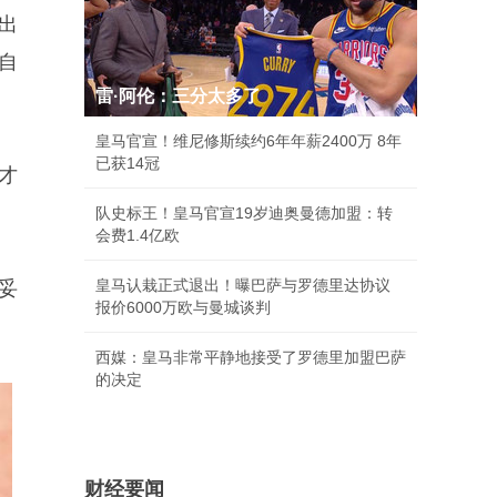
出
自
雷·阿伦：三分太多了
皇马官宣！维尼修斯续约6年年薪2400万 8年
已获14冠
才
队史标王！皇马官宣19岁迪奥曼德加盟：转
会费1.4亿欧
皇马认栽正式退出！曝巴萨与罗德里达协议
妥
报价6000万欧与曼城谈判
西媒：皇马非常平静地接受了罗德里加盟巴萨
的决定
财经要闻