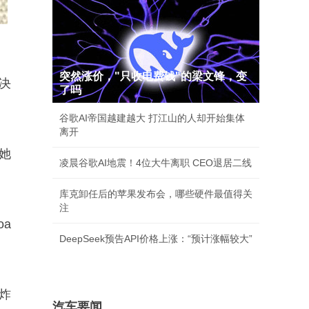
突然涨价，"只收电费钱"的梁文锋，变
决
了吗
谷歌AI帝国越建越大 打江山的人却开始集体
离开
她
凌晨谷歌AI地震！4位大牛离职 CEO退居二线
库克卸任后的苹果发布会，哪些硬件最值得关
注
a
DeepSeek预告API价格上涨：“预计涨幅较大”
炸
汽车要闻