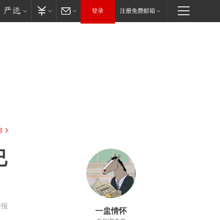
登录
注册免费邮箱
驻
已
举报
一盅情怀