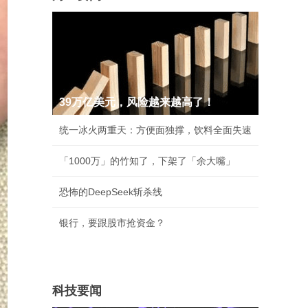
39万亿美元，风险越来越高了！
统一冰火两重天：方便面独撑，饮料全面失速
「1000万」的竹知了，下架了「余大嘴」
恐怖的DeepSeek斩杀线
银行，要跟股市抢资金？
科技要闻