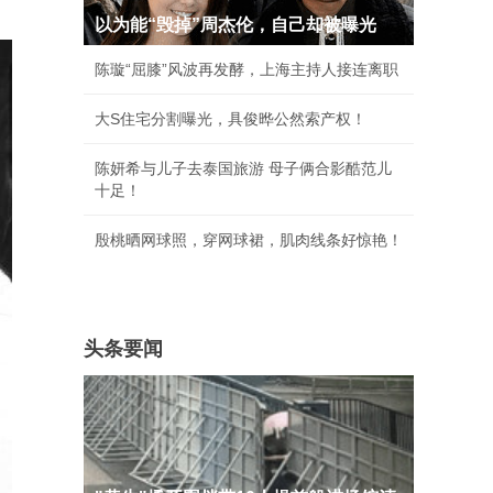
以为能“毁掉”周杰伦，自己却被曝光
陈璇“屈膝”风波再发酵，上海主持人接连离职
大S住宅分割曝光，具俊晔公然索产权！
陈妍希与儿子去泰国旅游 母子俩合影酷范儿
十足！
殷桃晒网球照，穿网球裙，肌肉线条好惊艳！
头条要闻