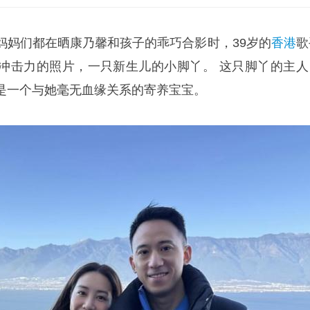
妈妈们都在晒康乃馨和孩子的乖巧合影时，39岁的
香港
歌
冲击力的照片，一只新生儿的小脚丫。 这只脚丫的主人
是一个与她毫无血缘关系的寄养宝宝。