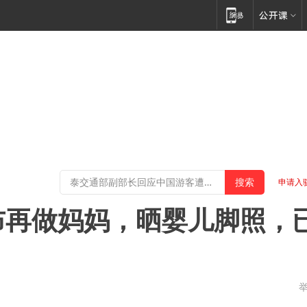
申请入
布再做妈妈，晒婴儿脚照，