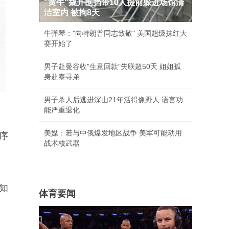
"黄牛"撬开围挡带10人提前躲进场馆清
洁室内 被拘8天
牛弹琴："向特朗普同志致敬" 美国超级抹红大
赛开始了
男子赴曼谷收"生意回款"失联超50天 姐姐孤
身赴泰寻弟
男子杀人后逃进深山21年活得像野人 语言功
能严重退化
美媒：若与中俄爆发地区战争 美军可能动用
序
战术核武器
知
体育要闻