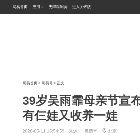
网易首页
应用
无障碍浏览
进入关怀版
网易首页
>
网易号
> 正文
39岁吴雨霏母亲节宣
有仨娃又收养一娃
2026-05-11 16:54:59 来源:
一盅情怀
北京