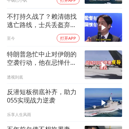
牛锅巴小钒
打开APP
不打持久战了？赖清德找
逃亡路线，士兵丢盔弃
甲，解放军对其更名
至今
打开APP
特朗普急忙中止对伊朗的
空袭行动，他在忌惮什
么，谁出手拦阻
透视到底
反潜短板彻底补齐，助力
055实现战力逆袭
乐享人生风雨