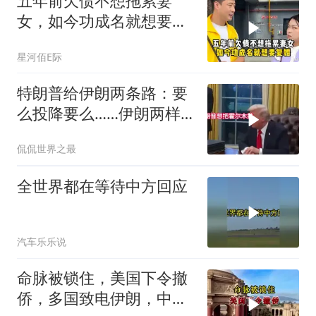
五年前欠债不想拖累妻
女，如今功成名就想要复
婚
星河佰E际
特朗普给伊朗两条路：要
么投降要么……伊朗两样
都不选，美军无人机又被
侃侃世界之最
打下来了
全世界都在等待中方回应
汽车乐乐说
命脉被锁住，美国下令撤
侨，多国致电伊朗，中国