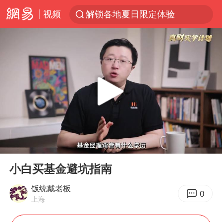
视频
解锁各地夏日限定体验
视频丨中国东方电气集团原党组副书记、董事宋致远被查
四川宜宾市珙县发生3.4级地震
台风白海豚闭眼浙江上海处于危险半圆
白海豚将正面袭击贯穿浙江
香港宏福苑火灾或由烟头引起
中国父女泰国骑摩托车坠崖1死1伤
00:00
09:21
浙江台州《告全体市民书》
Play
Ent
full
网约车司机充电时猝死保险拒赔
小白买基金避坑指南
周末打虎 宋致远被查
饭统戴老板
0
上海
郑丽文：台湾从来没有“独立”过