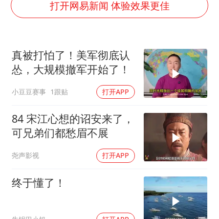
刘浩存百花奖开幕式红裙起舞
打开网易新闻 体验效果更佳
女子网购名牌包发现是自己丢的那只
女儿为争财产堵门阻挠父亲出殡
真被打怕了！美军彻底认
万岁山接盘烂尾恒大文旅城
怂，大规模撤军开始了！
戚薇谈把脸交给AI
小豆豆赛事
1跟贴
打开APP
多个明星演唱会取消
习近平心系体育强国建设
84 宋江心想的诏安来了，
可兄弟们都愁眉不展
尧声影视
打开APP
终于懂了！