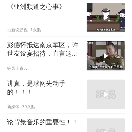
《亚洲频道之心事》
吕新说影视
1跟贴
彭德怀抵达南京军区，许
世友设宴招待，直言这是
最高的标准
等风上青云
讲真，是球网先动手
的！！！
新媒体
39跟贴
论背景音乐的重要性！！