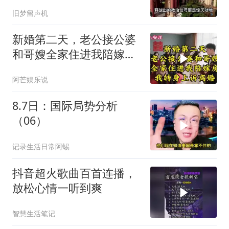
两大判断全部成真
旧梦留声机
新婚第二天，老公接公婆
和哥嫂全家住进我陪嫁房
我转身上诉离婚
阿芒娱乐说
8.7日：国际局势分析
（06）
记录生活日常阿蜴
抖音超火歌曲百首连播，
放松心情一听到爽
智慧生活笔记