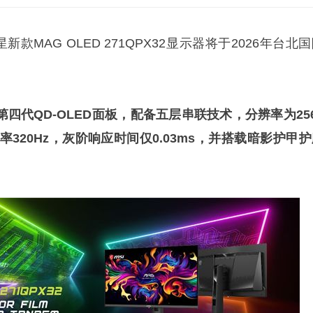
款MAG OLED 271QPX32显示器将于2026年台北
第四代QD-OLED面板，配备五层串联技术，分辨率为25
刷新率320Hz，灰阶响应时间仅0.03ms，并搭载暗影护甲