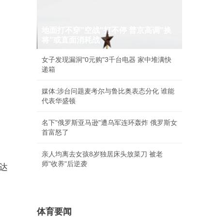
地面打不穿"空战"打不停 普京高调"换
将"或直面消耗战
女子发现漏洞"0元购"3千台电器 家中堆满快
递箱
媒体:涉台问题麦考尔与鲁比奥表态分化 谁能
代表华盛顿
名下"俄罗斯亚马逊"遭乌军连环轰炸 俄罗斯女
首富怒了
亲人均离去女孩8岁独居床头放菜刀 被老
师"收养"后逆袭
高达
体育要闻