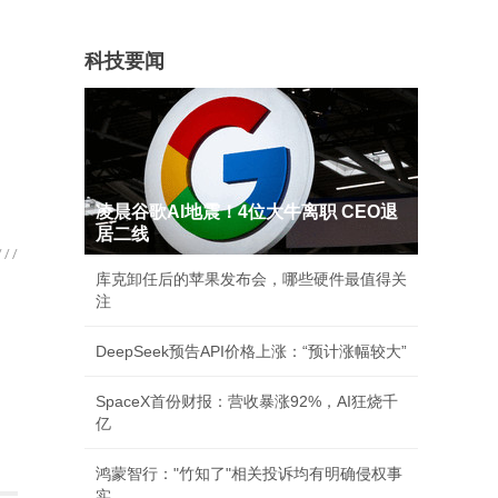
科技要闻
凌晨谷歌AI地震！4位大牛离职 CEO退
居二线
库克卸任后的苹果发布会，哪些硬件最值得关
注
DeepSeek预告API价格上涨：“预计涨幅较大”
SpaceX首份财报：营收暴涨92%，AI狂烧千
亿
鸿蒙智行："竹知了"相关投诉均有明确侵权事
实