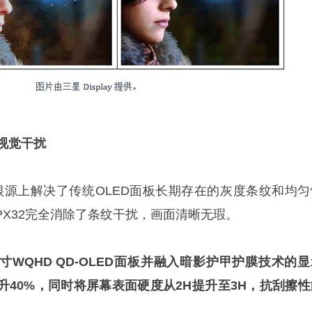
除视觉干扰
从根源上解决了传统OLED面板长期存在的灰度条纹和均匀
71QPX32完全消除了条纹干扰，画面清晰无瑕。
英寸WQHD QD-OLED面板并融入暗影护甲护膜技术的
升40%，同时将屏幕表面硬度从2H提升至3H，抗刮擦性