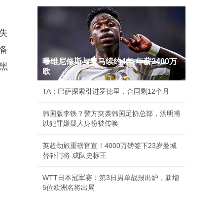
失
具备
曝维尼修斯与皇马续约4年 年薪2400万
黑
欧
TA：巴萨探索引进罗德里，合同剩12个月
韩国版李铁？警方突袭韩国足协总部，洪明甫
以犯罪嫌疑人身份被传唤
英超劲旅重磅官宣！4000万镑签下23岁曼城
替补门将 成队史标王
WTT日本冠军赛：第3日男单战报出炉，新增
5位欧洲名将出局