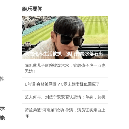
娱乐要闻
周杰伦私生活被扒，澳门传闻水落石出
陈凯琳儿子影院被泼汽水，管教孩子虎一点也
无妨！
性
E句话|身材被网暴？C罗未婚妻疑似回应了
艺人何与、刘些宁双双否认恋情：单身，勿扰
显示
荷兰弟遭“河南弟”抢功 导演，演员证实亲自上
阵
能