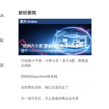
财经要闻
SA
，延
"杭州六小龙"群核科技物理AI故事有水
分?
10连板大牛股，今夜公告！多只A股，密集提
提供
示风险
恐怖的DeepSeek斩杀线
全世界的丑鞋，都让北漂买走了
办一场亏百亿，无人接盘的奥运会生意