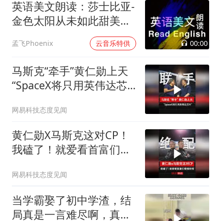
英语美文朗读：莎士比亚-
金色太阳从未如此甜美吻
过
00:00
孟飞Phoenix
云音乐特供
马斯克“牵手”黄仁勋上天
“SpaceX将只用英伟达芯
片”
网易科技态度见闻
黄仁勋X马斯克这对CP！
我磕了！就爱看首富们惺
惺相惜！
网易科技态度见闻
当学霸娶了初中学渣，结
局真是一言难尽啊，真是