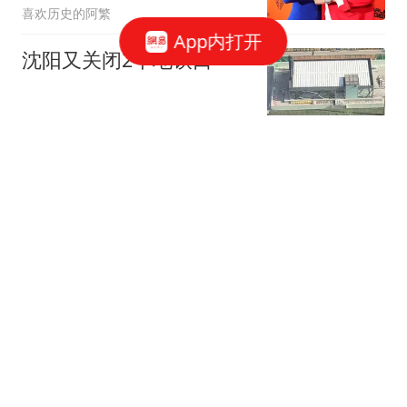
喜欢历史的阿繁
App内打开
沈阳又关闭2个地铁口
沈阳公交网小林
机关算尽骗特朗普入局，
以色列千算万算，就没想
过美国打不赢伊朗
杰丝聊古今
8死30伤，泰国惊爆惨烈
校园枪击：14岁学霸杀死
爷爷奶奶后前往学校，行
悦居英国
凶原因竟是学习压力过大