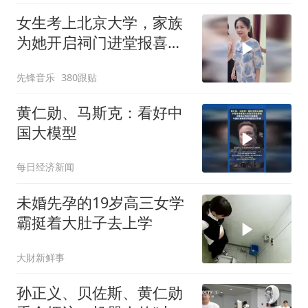
女生考上北京大学，家族
为她开启祠门进堂报喜，
网友：乖巧可爱的女学霸
先锋音乐
380跟贴
黄仁勋、马斯克：看好中
国大模型
每日经济新闻
未婚先孕的19岁高三女学
霸挺着大肚子去上学
大財新鲜事
孙正义、贝佐斯、黄仁勋