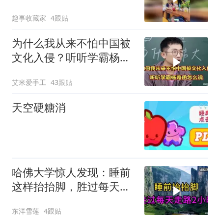
百因必有果！
趣事收藏家
4跟贴
为什么我从来不怕中国被
文化入侵？听听学霸杨奇
函怎么说的
艾米爱手工
43跟贴
天空硬糖消
哈佛大学惊人发现：睡前
这样抬抬脚，胜过每天走
路两小时
东洋雪莲
4跟贴