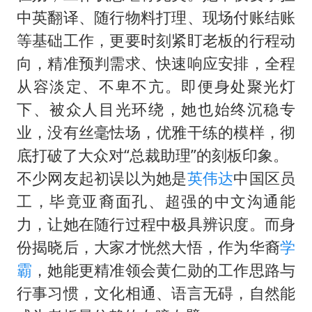
中英翻译、随行物料打理、现场付账结账
等基础工作，更要时刻紧盯老板的行程动
向，精准预判需求、快速响应安排，全程
从容淡定、不卑不亢。即便身处聚光灯
下、被众人目光环绕，她也始终沉稳专
业，没有丝毫怯场，优雅干练的模样，彻
底打破了大众对“总裁助理”的刻板印象。
不少网友起初误以为她是
英伟达
中国区员
工，毕竟亚裔面孔、超强的中文沟通能
力，让她在随行过程中极具辨识度。而身
份揭晓后，大家才恍然大悟，作为华裔
学
霸
，她能更精准领会黄仁勋的工作思路与
行事习惯，文化相通、语言无碍，自然能