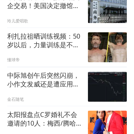
企交易！美国决定撤馆，
民主党火速甩锅
玲儿爱唱歌
利扎拉祖晒训练视频：50
岁以后，力量训练是不可
或缺的
懂球帝
中际旭创午后突然闪崩，
小作文发威还是遭应用光
电狙击？真相来了
金石随笔
太阳报盘点C罗婚礼不会
邀请的10人：梅西/腾哈
格/胖虎等在列