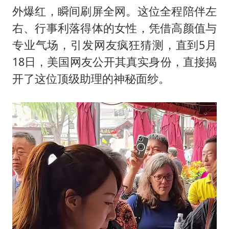
秋天的第一杯奶茶到底有多火
外爆红，瞬间刷屏全网。这位全程陪伴左
38岁演员求职万岁山NPC成功
右、行事利落得体的女性，凭借高颜值与
国防部：中国军队坚决反制任何闹海挑衅图谋
专业气场，引发网友疯狂猜测，直到5月
我国外贸延续良好增长态势
18日，美国网友公开其真实身份，直接揭
开了这位顶级助理的神秘面纱。
夯实基础开新局