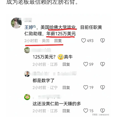
成为老板最信赖的左膀右臂。