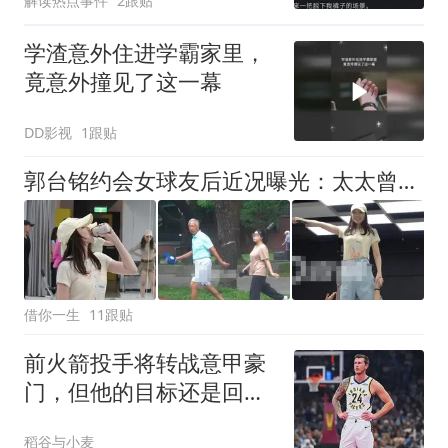
解读热点事件
2跟贴
学渣意外住进学霸家里，
竟意外撞见了这一幕
DD影视
1跟贴
郭台铭约会女球友后近况曝光：太太曾馨莹用心练舞，郭董公园散步
借你一生
11跟贴
前火箭投手将转战意甲豪
门，但他的目标还是回到
NBA赛场？
稻谷与小麦