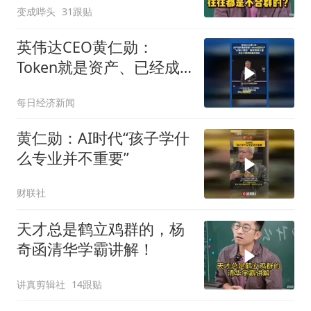
变成哔头
31跟贴
英伟达CEO黄仁勋：
Token就是资产、已经成
为获利的营收单位
每日经济新闻
黄仁勋：AI时代“孩子学什
么专业并不重要”
财联社
天才总是鹤立鸡群的，杨
奇函清华学霸讲解！
讲真剪辑社
14跟贴