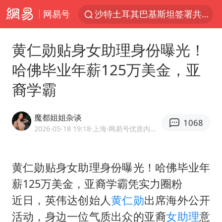
网易号
沙特土耳其巴基斯坦签署共同防务协议
中医教你一招提升气血
黄仁勋贴身女助理身份曝光！
全球首个长时储能一体化产业园量产
哈佛毕业年薪125万美金，亚
四川宜宾市高县4.9级地震致1人死亡
裔学霸
胜宏科技：股票交易异常波动
U17国足点球大战淘汰河床晋级决赛
魔都姐姐杂谈
1068
百花奖开幕式
2026-05-18 19:18
·上海
·网易号优质内容创作者
日本试射“战斧”导弹，国防部回应
胡彦斌韩磊 谁帮谁
黄仁勋贴身女助理身份曝光！哈佛毕业年
薪125万美金，亚裔学霸凭实力圈粉
胡彦斌获《歌手2026》歌王
近日，英伟达创始人
黄仁勋
出席海外公开
名创优品回应女子吐槽内裤质量差
活动，身边一位气质出众的亚裔
女助理
意