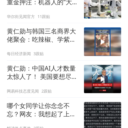
重金押注：机器人的“大
脑”值多少钱？
华尔街见闻官方
11跟贴
黄仁勋与韩国三名商界大
佬聚会：吃辣椒、学紫苏
叶包肉，LG集团会长负责
每日经济新闻
3跟贴
烤肉
黄仁勋：中国AI人才数量
太惊人了！ 美国要想尽办
法把他们“抢”过来！
网易科技态度见闻
2跟贴
哪个女同学让你念念不
忘？网友：我想起了上课
偷拉我手的女同桌