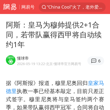
网易号
“China Cool”火了，老外爱上中国避暑游
刘浩存百花奖开幕式红裙起舞
阿斯：皇马为穆帅提供2+1合
台风白海豚闭眼浙江上海处于危险半圆
同，若带队赢得西甲将自动续
张本智和：零封向鹏不意外
约1年
云南一地村民过火把节意外灼伤16人
泰国初中生饮弹自尽前开了26枪
懂球帝
6
用AI造出新病毒意味着什么
2026-05-19 13:22
·北京
·懂球帝官方网易号
今年第二强台风将带来多大影响
浙江最强风雨时段已锁定
据《阿斯报》报道，穆里尼奥回归
皇家马
德里
执教一事已经基本敲定，目前只差正
美股创4月份以来最大单周涨幅
式签字。穆里尼奥将与皇马签约两个赛
台风白海豚登陆点缩圈
季，如果带队赢得西甲冠军，合同将自动