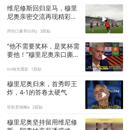
维尼修斯回归皇马，穆里
尼奥亲密交流再现精彩瞬
间
用伤口豢养白鸽z
3跟贴
“他不需要奖杯，是奖杯需
要他！”穆里尼奥亲口撕碎
FIFA，39岁梅西到底得罪
oo烛光透影
1跟贴
了谁？
穆里尼奥归来，首秀即王
炸，4-1的答卷太硬气
笙歌君独幽a
2跟贴
穆里尼奥坚持留用维尼修