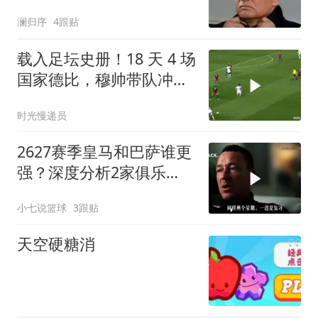
员无人例外
澜归序
4跟贴
载入足坛史册！18 天 4 场
国家德比，穆帅带队冲破
巴萨垄断
时光慢递员
2627赛季皇马和巴萨谁更
强？深度分析2家俱乐
部！
小七说篮球
3跟贴
天空硬糖消