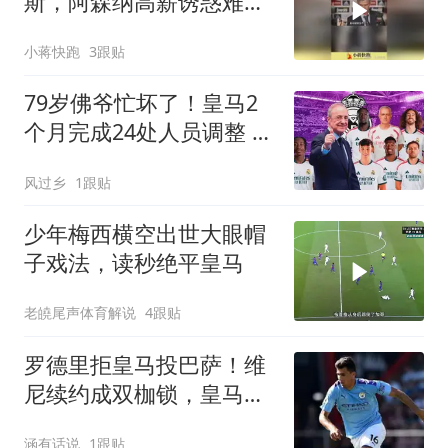
斯，阿森纳高薪诱惑难动
摇师徒情
小蒋快跑
3跟贴
79岁佛爷忙坏了！皇马2
个月完成24处人员调整 未
来25天还有2大目标
风过乡
1跟贴
少年梅西横空出世大眼帽
子戏法，读秒绝平皇马
老皢尾声体育解说
4跟贴
罗德里拒皇马投巴萨！维
尼续约成双枷锁，皇马新
赛季悬了
涵有话说
1跟贴