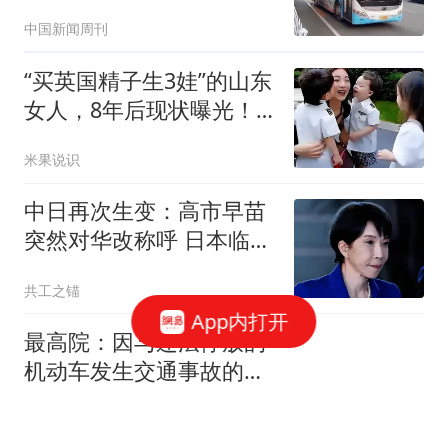
回应
中国新闻周刊
“买英国精子生3娃”的山东
女人，8年后现状曝光！
如今她后悔不？
米果说识
中日再次生变：高市早苗
突然对华改称呼 日本临阵
换将
共工之锚
App内打开
最高院：因与违法停放的
机动车发生交通事故的，
违停方也应担责！
周军律师聊案子