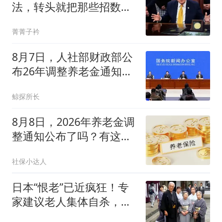
法，转头就把那些招数，
全往印度身上招呼了
菁菁子衿
8月7日，人社部财政部公
布26年调整养老金通知了
吗？还能涨吗？
鲸探所长
8月8日，2026年养老金调
整通知公布了吗？有这几
个方面，真没想到
社保小达人
日本“恨老”已近疯狂！专
家建议老人集体自杀，日
网友：意见统一