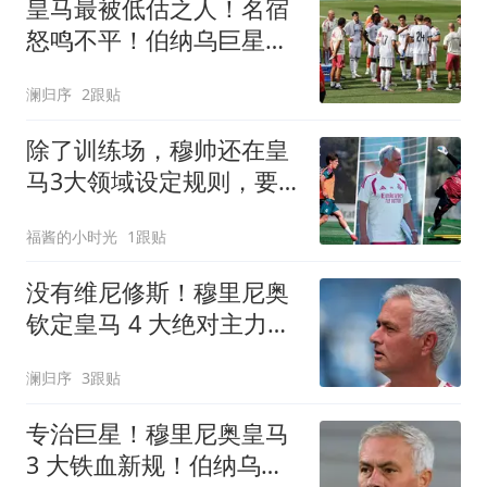
皇马最被低估之人！名宿
怒鸣不平！伯纳乌巨星被
严重埋没
澜归序
2跟贴
除了训练场，穆帅还在皇
马3大领域设定规则，要
求皇马球员遵守
福酱的小时光
1跟贴
没有维尼修斯！穆里尼奥
钦定皇马 4 大绝对主力！
谁来都挤不掉
澜归序
3跟贴
专治巨星！穆里尼奥皇马
3 大铁血新规！伯纳乌全