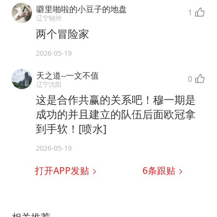
噼里啪啦的小豆子的地盘
1
辽宁锦州
两个冒险家
2026-05-19
天之道--一文不值
0
辽宁沈阳
这是合作共赢的关系吧！穆一期是
成功的并且建立的队伍后面欧冠拿
到手软！[喷水]
2026-05-19
打开APP发贴
6
条跟贴
相关推荐