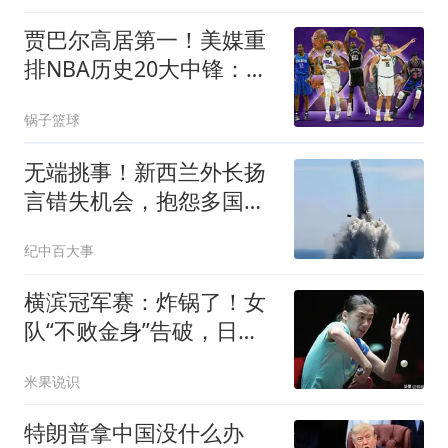
贾巴尔高居第一！美媒重
排NBA历史20大中锋：奥
尼尔第4霍华德第15
锅子篮球
无端挑事！新西兰外长扬
言错失机会，抱怨多国为
何不跟着批评中国
纪中百大事
横滨冠军赛：炸锅了！女
队“不败金身”告破，日本
逆转却惹怒球迷
米果说识
特朗普拿中国没什么办