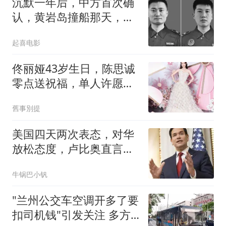
沉默一年后，中方首次确
认，黄岩岛撞船那天，有
两位英雄壮烈牺牲
起喜电影
佟丽娅43岁生日，陈思诚
零点送祝福，单人许愿照
文案戳心
舊事別提
美国四天两次表态，对华
放松态度，卢比奥直言，
中美不能冲突！
牛锅巴小钒
"兰州公交车空调开多了要
扣司机钱"引发关注 多方