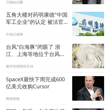
万物知识圈
五角大楼对药明康德"中国
军工企业"的认定 被法官
叫停
中国日报网
台风"白海豚"闭眼了 浙
江、上海等地位于台风危
险半圆
都市快报橙柿互动
SpaceX最快下周完成600
亿美元收购Cursor
网易智能