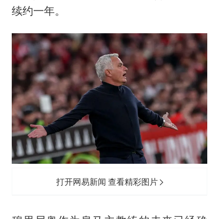
上半年国内居民出游人次34.63亿
续约一年。
女子被狗舔脚确诊三级暴露 医生回应
泰国校园枪击事件已致8死30余伤
光伏八巨头签署“不低于成本价”倡议
多所幼师院校开设养老专业
台州《告全体市民书》：非必要不外出
夯实基础开新局
打开网易新闻 查看精彩图片