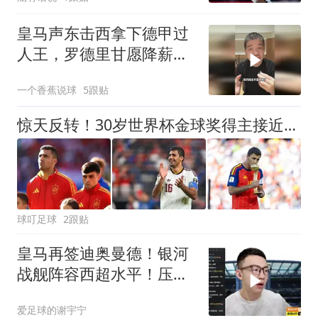
皇马声东击西拿下德甲过
人王，罗德里甘愿降薪投
靠，维尼危险了！
一个香蕉说球
5跟贴
惊天反转！30岁世界杯金球奖得主接近加盟巴萨！皇马可能白忙一场
球叮足球
2跟贴
皇马再签迪奥曼德！银河
战舰阵容西超水平！压不
住巴萨就是失败
爱足球的谢宇宁