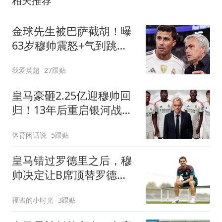
金球先生被巴萨截胡！曝
63岁穆帅震怒+气到跳
脚：不补后腰皇马又0冠
我爱英超
27跟贴
皇马豪砸2.25亿迎穆帅回
归！13年后重启银河战
舰，冠军压力已拉满！
体育闲话说
5跟贴
皇马错过罗德里之后，穆
帅决定让B席顶替罗德
里，踢拖后中场
福酱的小时光
3跟贴