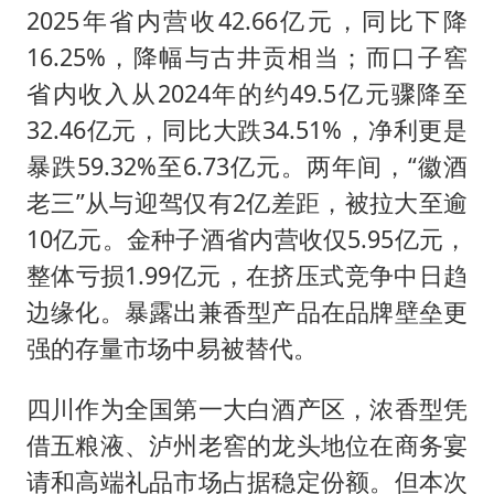
2025年省内营收42.66亿元，同比下降
16.25%，降幅与古井贡相当；而口子窖
省内收入从2024年的约49.5亿元骤降至
32.46亿元，同比大跌34.51%，净利更是
暴跌59.32%至6.73亿元。两年间，“徽酒
老三”从与迎驾仅有2亿差距，被拉大至逾
10亿元。金种子酒省内营收仅5.95亿元，
整体亏损1.99亿元，在挤压式竞争中日趋
边缘化。暴露出兼香型产品在品牌壁垒更
强的存量市场中易被替代。
四川作为全国第一大白酒产区，浓香型凭
借五粮液、泸州老窖的龙头地位在商务宴
请和高端礼品市场占据稳定份额。但本次