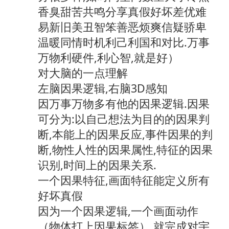
香臭甜苦共鸣分享真假好坏差优难
易新旧美丑智笨善恶烦爽信疑骄卑
温暖同情时机利己利国和对比.万事
万物利硬件,利心智,就是好）
对大脑的一点理解
左脑因果逻辑,右脑3D感知
因万事万物多有他的因果逻辑.因果
可分为:以自己想法为目的的因果判
断,本能上的因果反应,事件因果的判
断,物性人性的因果属性,特征的因果
识别,时间上的因果关系.
一个因果特征,画面特征能定义所有
好坏真假
因为一个因果逻辑,一个画面动作
（物体打上因果标签）,就完成对宇