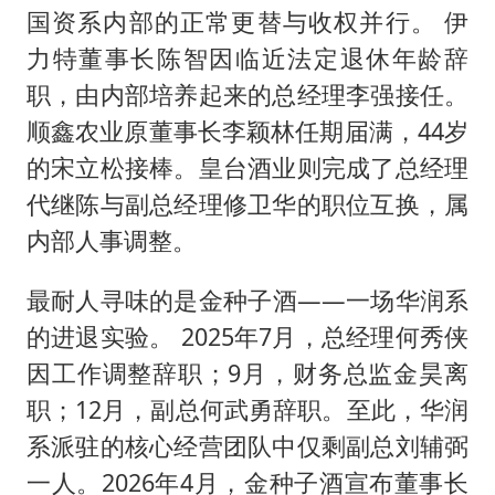
国资系内部的正常更替与收权并行。 伊
力特董事长陈智因临近法定退休年龄辞
职，由内部培养起来的总经理李强接任。
顺鑫农业原董事长李颖林任期届满，44岁
的宋立松接棒。皇台酒业则完成了总经理
代继陈与副总经理修卫华的职位互换，属
内部人事调整。
最耐人寻味的是金种子酒——一场华润系
的进退实验。 2025年7月，总经理何秀侠
因工作调整辞职；9月，财务总监金昊离
职；12月，副总何武勇辞职。至此，华润
系派驻的核心经营团队中仅剩副总刘辅弼
一人。2026年4月，金种子酒宣布董事长