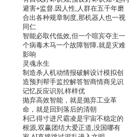
避害+监督.因人性,人群在五千年磨
合出各种规章制度,那机器人也一视
同仁
智能必取代低效,但一个喧宾夺主一
个病毒木马一个故障智障.就是灾难
影响
灵魂永生
制造杀人机动情报破解设计模拟创
造预判帮手监控解答智商情商见识
记忆反应识别,样样优
抛弃高效智能，就是抛弃工业革
命，就是回到落后的清朝
利己得寸进尺霸凌是宇宙不稳定的
根源,双赢团结大爱正道,没国哪有
家,AI直接跳过混乱进入文明