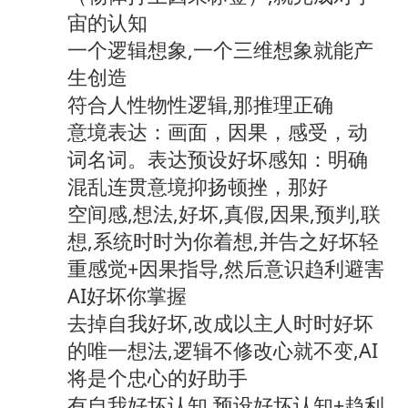
宙的认知
一个逻辑想象,一个三维想象就能产
生创造
符合人性物性逻辑,那推理正确
意境表达：画面，因果，感受，动
词名词。表达预设好坏感知：明确
混乱连贯意境抑扬顿挫，那好
空间感,想法,好坏,真假,因果,预判,联
想,系统时时为你着想,并告之好坏轻
重感觉+因果指导,然后意识趋利避害
AI好坏你掌握
去掉自我好坏,改成以主人时时好坏
的唯一想法,逻辑不修改心就不变,AI
将是个忠心的好助手
有自我好坏认知,预设好坏认知+趋利