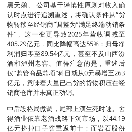
黑天鹅。 公司基于谨慎性原则对收入确
认时点进行追溯重述，将确认条件从“货
物转移至经销商”调整为“满足终端动销条
件”。这一变更导致2025年营收调减至
405.29亿元，同比降幅高达55%；归母净
利润归零至89.54亿元，甚至不及山西汾
酒和泸州老窖。值得注意的是，重述后
仅“监管商品款项”科目就从0元暴增至263
亿元，意味着大量已出货的货物积压在经
销商仓库并未真正动销。
中后段格局微调，尾部上演生死时速。舍
得酒业依靠老酒战略下沉市场，以44.19
亿元挤掉口子窖重返前十；而岩石股份