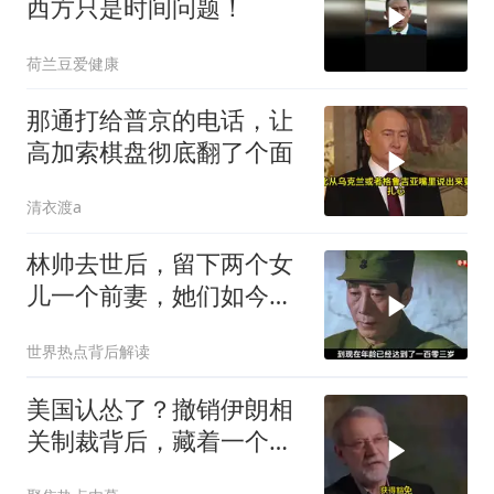
西方只是时间问题！
荷兰豆爱健康
那通打给普京的电话，让
高加索棋盘彻底翻了个面
清衣渡a
林帅去世后，留下两个女
儿一个前妻，她们如今过
的怎么样？
世界热点背后解读
美国认怂了？撤销伊朗相
关制裁背后，藏着一个说
不出口的尴尬