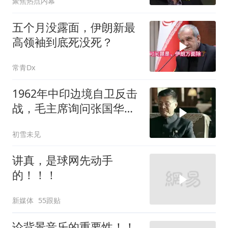
聚焦热点内幕
五个月没露面，伊朗新最
高领袖到底死没死？
常青Dx
1962年中印边境自卫反击
战，毛主席询问张国华能
否获胜
初雪未见
讲真，是球网先动手
的！！！
新媒体
55跟贴
论背景音乐的重要性！！