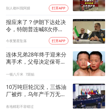
切？
别人都叫我阿腈
打开APP
报应来了？伊朗下达处决
令，特朗普连喊8次停
手，海外资产遭清算
今夜繁星坠落
打开APP
连体兄弟28年终于迎来分
离手术，父母决定保哥
哥，结果却让全家
一顿八斤米
7跟贴
10万吨巨轮沉没，三炼油
厂被炸，乌年产千万无人
机，俄战局堪忧
各地精彩不容错过